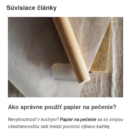
Súvisiace články
Ako správne použiť papier na pečenie?
J
Nevyhnutnosť v kuchyni?
Papier na pečenie
sa so svojou
Sv
e
všestrannosťou radí medzi povinnú výbavu každej
an