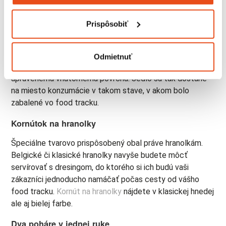
Identifikovať vaše zariadenie aktívnym
skenovaním konkrétnych charakteristík (odtlačky
Prispôsobiť
prstov).
Viac informácií o tom, ako sa spracúvajú vaše osobné
údaje, nájdete v časti s
vašimi nastaveniami
. Súhlas
Odmietnuť
Hamburger (alebo donut) v nej nekĺže, nepretečie vďaka
môžete kedykoľvek zmeniť alebo odvolať cez Vyhlásenie
upravenému vnútornému povrchu. Jedlo sa tak dostane
o používaní súborov cookie.
na miesto konzumácie v takom stave, v akom bolo
zabalené vo food tracku.
Na prispôsobenie obsahu a reklám, poskytovanie funkcií
sociálnych médií a analýzu návštevnosti používame
Kornútok na hranolky
súbory cookie. Informácie o tom, ako používate naše
webové stránky, poskytujeme aj našim partnerom v
Špeciálne tvarovo prispôsobený obal práve hranolkám.
oblasti sociálnych médií, inzercie a analýzy. Títo partneri
Belgické či klasické hranolky navyše budete môcť
môžu príslušné informácie skombinovať s ďalšími
servírovať s dresingom, do ktorého si ich budú vaši
údajmi, ktoré ste im poskytli alebo ktoré od vás získali,
zákazníci jednoducho namáčať počas cesty od vášho
keď ste používali ich služby.
food tracku.
Kornút na hranolky
nájdete v klasickej hnedej
ale aj bielej farbe.
Dva poháre v jednej ruke