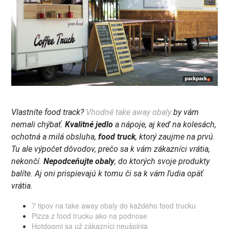
Vlastníte food track?
Vhodné take away obaly
by vám
nemali chýbať.
Kvalitné jedlo
a nápoje, aj keď na kolesách,
ochotná a milá obsluha,
food truck
, ktorý zaujme na prvú.
Tu ale výpočet dôvodov, prečo sa k vám zákazníci vrátia,
nekončí.
Nepodceňujte obaly
, do ktorých svoje produkty
balíte. Aj oni prispievajú k tomu či sa k vám ľudia opäť
vrátia.
7 tipov na take away obaly do každého food trucku
Pizza z food trucku ako na podnose
Hotdogmi sa už zákazníci neušpinia