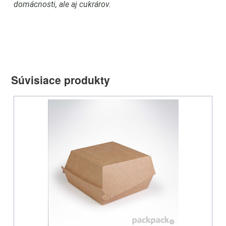
e
domácnosti, ale aj cukrárov.
po
úv
Súvisiace produkty