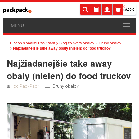
0
0.00 €
MENU
E-shop s obalmi PackPack
Blog zo sveta obalov
Druhy obalov
Najžiadanejšie take away obaly (nielen) do food truckov
Najžiadanejšie take away
obaly (nielen) do food truckov
od
PackPack
Druhy obalov