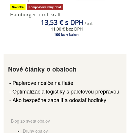
Novinka
Kompostovateľný obal
Hamburger box L kraft
P
13,53 € s DPH
/ bal.
11,00 € bez DPH
100 ks v balení
Nové články o obaloch
Papierové nosiče na fľaše
Optimalizácia logistiky s paletovou prepravou
Ako bezpečne zabaliť a odoslať hodinky
Blog zo sveta obalov
Druhy obalov