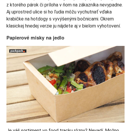
z ktorého párok či príloha v ňom na zákazníka nevypadne.
Aj uprostred ulice si ho ľudia môžu vychutnať vďaka
krabičke na hotdogy s vyvýšenými bočnicami. Okrem
klasickej hnedej verzie ju nájdete aj v bielom vyhotovení.
Papierové misky na jedlo
Je váš sortiment vo food tracku rôzny? Nevadí. Možno