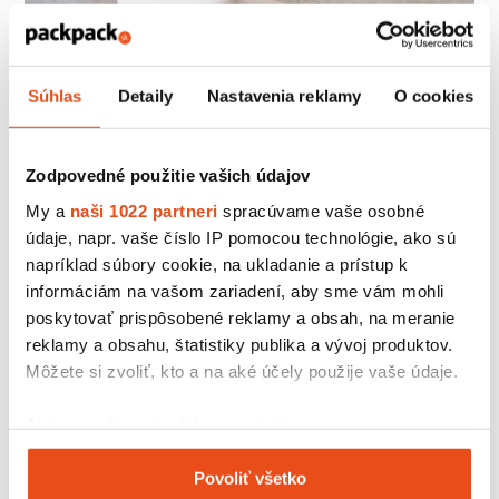
Súhlas
Detaily
Nastavenia reklamy
O cookies
Ak predávate teplé jedlo, vyberajte
krabičky s vetracími
otvormi
, ktoré zabránia zrážaniu pár a tým aj
Zodpovedné použitie vašich údajov
znehodnoteniu zakúpeného jedla.
My a
naši 1022 partneri
spracúvame vaše osobné
Krabička na Hamburger
údaje, napr. vaše číslo IP pomocou technológie, ako sú
napríklad súbory cookie, na ukladanie a prístup k
Na akýkoľvek dlhý prenos.
Krabička na hamburger
(ale dá
informáciám na vašom zariadení, aby sme vám mohli
sa využiť napríklad aj na donut) je akurát rozmerovo
poskytovať prispôsobené reklamy a obsah, na meranie
prispôsobená na tento typ pokrmu.
reklamy a obsahu, štatistiky publika a vývoj produktov.
Môžete si zvoliť, kto a na aké účely použije vaše údaje.
Ak to povolíte, chceli by sme tiež:
Zhromažďovať informácie o vašej geografickej
Povoliť všetko
polohe s presnosťou na niekoľko metrov