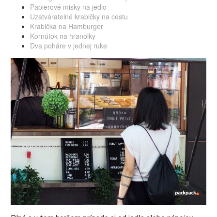
Papierové misky na jedlo
Uzatváratelné krabičky na cestu
Krabička na Hamburger
Kornútok na hranolky
Dva poháre v jednej ruke