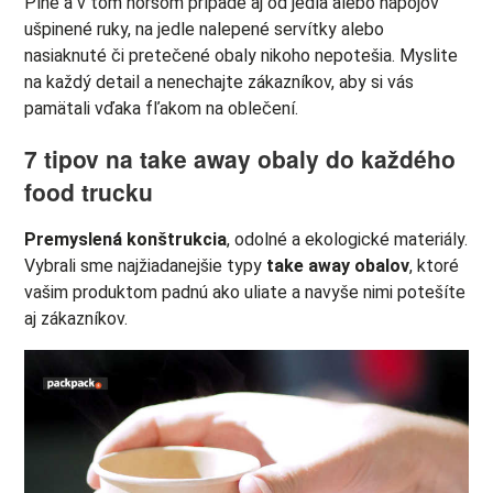
Plné a v tom horšom prípade aj od jedla alebo nápojov
ušpinené ruky, na jedle nalepené servítky alebo
nasiaknuté či pretečené obaly nikoho nepotešia. Myslite
na každý detail a nenechajte zákazníkov, aby si vás
pamätali vďaka fľakom na oblečení.
7 tipov na take away obaly do každého
food trucku
Premyslená konštrukcia
, odolné a ekologické materiály.
Vybrali sme najžiadanejšie typy
take away obalov
, ktoré
vašim produktom padnú ako uliate a navyše nimi potešíte
aj zákazníkov.