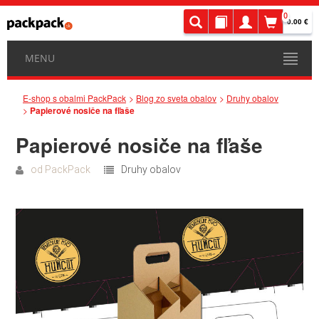
0
0.00 €
MENU
E-shop s obalmi PackPack
Blog zo sveta obalov
Druhy obalov
Papierové nosiče na fľaše
Papierové nosiče na fľaše
od
PackPack
Druhy obalov