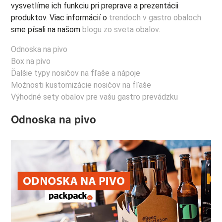
vysvetlíme ich funkciu pri preprave a prezentácii
produktov. Viac informácií o
trendoch v gastro obaloch
sme písali na našom
blogu zo sveta obalov
.
Odnoska na pivo
Box na pivo
Ďalšie typy nosičov na fľaše a nápoje
Možnosti kustomizácie nosičov na fľaše
Výhodné sety obalov pre vašu gastro prevádzku
Odnoska na pivo