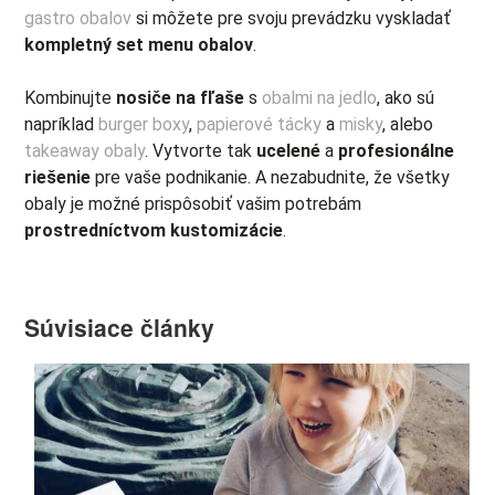
gastro obalov
si môžete pre svoju prevádzku vyskladať
kompletný set menu obalov
.
Kombinujte
nosiče na fľaše
s
obalmi na jedlo
, ako sú
napríklad
burger boxy
,
papierové tácky
a
misky
, alebo
takeaway obaly
. Vytvorte tak
ucelené
a
profesionálne
riešenie
pre vaše podnikanie. A nezabudnite, že všetky
obaly je možné prispôsobiť vašim potrebám
prostredníctvom kustomizácie
.
Súvisiace články