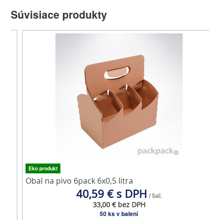
Súvisiace produkty
Eko produkt
Obal na pivo 6pack 6x0,5 litra
P
40,59 € s DPH
/ bal.
33,00 € bez DPH
50 ks v balení