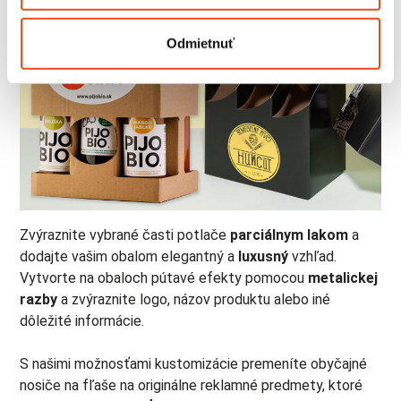
Viac informácií o tom, ako sa spracúvajú vaše osobné
údaje, nájdete v časti s
vašimi nastaveniami
. Súhlas
Odmietnuť
môžete kedykoľvek zmeniť alebo odvolať cez Vyhlásenie
o používaní súborov cookie.
Na prispôsobenie obsahu a reklám, poskytovanie funkcií
sociálnych médií a analýzu návštevnosti používame
súbory cookie. Informácie o tom, ako používate naše
webové stránky, poskytujeme aj našim partnerom v
oblasti sociálnych médií, inzercie a analýzy. Títo partneri
môžu príslušné informácie skombinovať s ďalšími
Zvýraznite vybrané časti potlače
parciálnym lakom
a
údajmi, ktoré ste im poskytli alebo ktoré od vás získali,
dodajte vašim obalom elegantný a
luxusný
vzhľad.
keď ste používali ich služby.
Vytvorte na obaloch pútavé efekty pomocou
metalickej
razby
a zvýraznite logo, názov produktu alebo iné
dôležité informácie.
S našimi možnosťami kustomizácie premeníte obyčajné
nosiče na fľaše na originálne reklamné predmety, ktoré