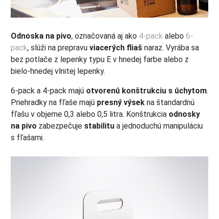
Odnoska na pivo
, označovaná aj ako
4-pack
alebo
6-
pack
, slúži na prepravu
viacerých fliaš
naraz. Vyrába sa
bez potlače z lepenky typu E v hnedej farbe alebo z
bielo-hnedej vlnitej lepenky.
6-pack a 4-pack majú
otvorenú konštrukciu s úchytom
.
Priehradky na fľaše majú
presný výsek
na štandardnú
fľašu v objeme 0,3 alebo 0,5 litra. Konštrukcia
odnosky
na pivo
zabezpečuje
stabilitu
a jednoduchú manipuláciu
s fľašami.