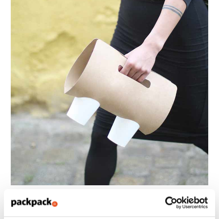
Jednoduchý držiak na nápoje
Vďaka svojej pevnej konštrukcii zaručujú zvýšenú ochranu