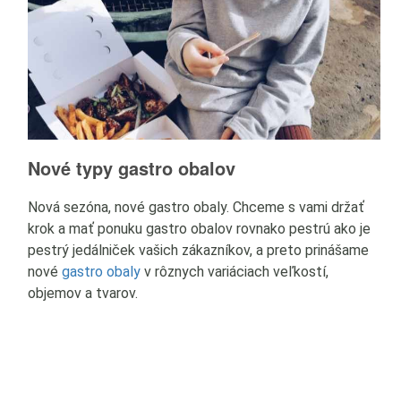
Nové typy gastro obalov
N
Nová sezóna, nové gastro obaly. Chceme s vami držať
Po
y
krok a mať ponuku gastro obalov rovnako pestrú ako je
ob
pestrý jedálniček vašich zákazníkov, a preto prinášame
Vý
nové
gastro obaly
v rôznych variáciach veľkostí,
vl
objemov a tvarov.
v