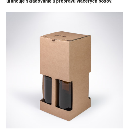
uľahčuje skladovanie
a
prepravu viacerých boxov
.