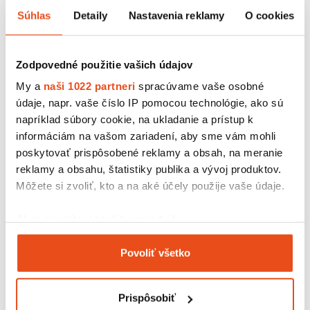
fliaš pred poškodením. Na jednoduché
prenášanie jednej
Súhlas
Detaily
Nastavenia reklamy
O cookies
fľaše
odporúčame naše ľahké a
praktické tašky
, ktoré
predstavujú
ekonomicky najefektívnejšiu
variantu
nosičov a dokonale spĺňajú prepravnú funkciu obalu.
Zodpovedné použitie vašich údajov
My a
naši 1022 partneri
spracúvame vaše osobné
Pre cateringové spoločnosti a donáškové služby
údaje, napr. vaše číslo IP pomocou technológie, ako sú
ponúkame
držiaky na poháre
s výrezom z recyklovanej
napríklad súbory cookie, na ukladanie a prístup k
lepenky, ktoré sú šetrné k životnému prostrediu.
informáciám na vašom zariadení, aby sme vám mohli
Možnosti kustomizácie nosičov na
poskytovať prispôsobené reklamy a obsah, na meranie
reklamy a obsahu, štatistiky publika a vývoj produktov.
fľaše
Môžete si zvoliť, kto a na aké účely použije vaše údaje.
Naše štandardné obaly bez potlače si môžete nechať
Ak to povolíte, chceli by sme tiež:
potlačiť vlastným logom
, grafikou alebo textom a
Zhromažďovať informácie o vašej geografickej
vytvoriť si tak jedinečné nosiče, ktoré budú odrážať
Povoliť všetko
polohe s presnosťou na niekoľko metrov
identitu vašej firmy.
Identifikovať vaše zariadenie aktívnym
skenovaním konkrétnych charakteristík (odtlačky
Prispôsobiť
prstov).