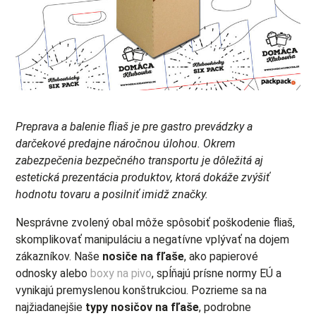
Preprava a balenie fliaš je pre gastro prevádzky a
darčekové predajne náročnou úlohou. Okrem
zabezpečenia bezpečného transportu je dôležitá aj
estetická prezentácia produktov, ktorá dokáže zvýšiť
hodnotu tovaru a posilniť imidž značky.
Nesprávne zvolený obal môže spôsobiť poškodenie fliaš,
skomplikovať manipuláciu a negatívne vplývať na dojem
zákazníkov. Naše
nosiče na fľaše
, ako papierové
odnosky alebo
boxy na pivo
, spĺňajú prísne normy EÚ a
vynikajú premyslenou konštrukciou. Pozrieme sa na
najžiadanejšie
typy nosičov na fľaše
, podrobne