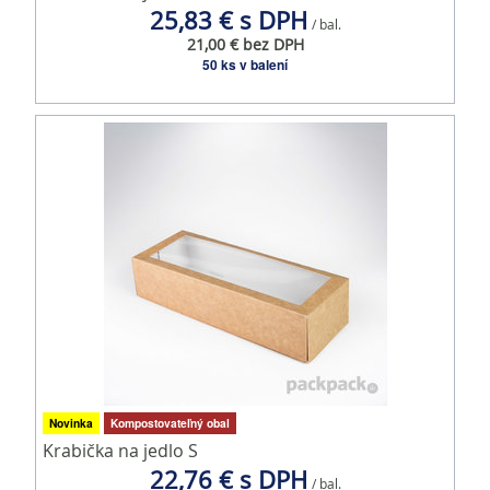
25,83 € s DPH
/ bal.
21,00 € bez DPH
50 ks v balení
Novinka
Kompostovateľný obal
Krabička na jedlo S
22,76 € s DPH
/ bal.