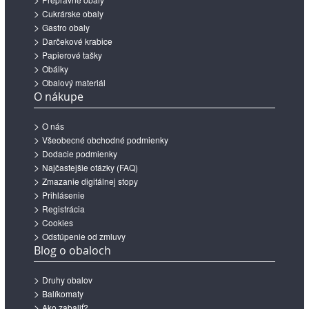
Cukrárske obaly
Gastro obaly
Darčekové krabice
Papierové tašky
Obálky
Obalový materiál
O nákupe
O nás
Všeobecné obchodné podmienky
Dodacie podmienky
Najčastejšie otázky (FAQ)
Zmazanie digitálnej stopy
Prihlásenie
Registrácia
Cookies
Odstúpenie od zmluvy
Blog o obaloch
Druhy obalov
Balíkomaty
Ako zabaliť?