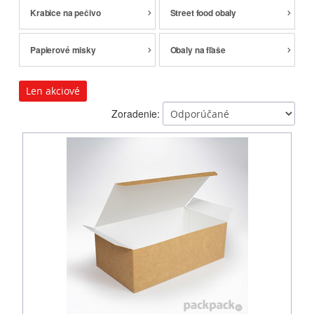
Krabice na pečivo
Street food obaly
Papierové misky
Obaly na fľaše
Len akciové
Zoradenie: