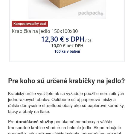
Kompostovateľný obal
Krabička na jedlo 150x100x80
12,30 € s DPH
/ bal.
10,00 € bez DPH
100 ks v balení
Pre koho sú určené krabičky na jedlo?
Krabičky určite využijete ak sa vyžaduje použitie nerozbitných
jednorazových obalov. Obľúbené sú aj papierové misky a
ďaľšie dômyselné streetfood obaly
ako sú papierové kornútky,
tácky a obaly na flaše.
Pre
donáškové služby
ponúkamé menuboxy a väčšie
transportné krabice vhodné na balenie jedla. Ak potrebujete
dopraviť k zákazníkovy väčšie balenia, odporúčame prezrieť