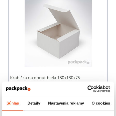
Krabička na donut biela 130x130x75
10,76 € s DPH
/ bal.
8,75 € bez DPH
25 ks v balení
Súhlas
Detaily
Nastavenia reklamy
O cookies