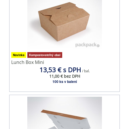
Novinka
Kompostovateľný obal
Lunch Box Mini
13,53 € s DPH
/ bal.
11,00 € bez DPH
100 ks v balení