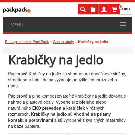
0
0.00 €
MENU
E-shop s obalmi PackPack
Gastro obaly
Krabičky na jedlo
Krabičky na jedlo
Papierové Krabičky na jedlo sú vhodné pre donáškové služby,
streetfood a tam kde sa vyžaduje použitie jednorázového
riadu.
Papierové a plne kompostovateľné krabičky na jedlo dokonale
nahradia plastové obaly. Vyberte si z
bieleho
alebo
naturálneho
EKO prevedenia krabičiek
v rôznych
rozmeroch
. Krabičky na jedlo
sú
vhodné na priamy
kontakt s potravinami
a sú vyrobené z kvalitných materiálov
na báze papiera.