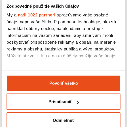
Zodpovedné použitie vašich údajov
My a
naši 1022 partneri
spracúvame vaše osobné
údaje, napr. vaše číslo IP pomocou technológie, ako sú
napríklad súbory cookie, na ukladanie a prístup k
informáciám na vašom zariadení, aby sme vám mohli
poskytovať prispôsobené reklamy a obsah, na meranie
reklamy a obsahu, štatistiky publika a vývoj produktov.
Môžete si zvoliť, kto a na aké účely použije vaše údaje.
Ak to povolíte, chceli by sme tiež:
Novinka
Kompostovateľný obal
Krabička na jedlo Streetfood M
Zhromažďovať informácie o vašej geografickej
13,53 € s DPH
Povoliť všetko
polohe s presnosťou na niekoľko metrov
/ bal.
11,00 € bez DPH
Identifikovať vaše zariadenie aktívnym
100 ks v balení
skenovaním konkrétnych charakteristík (odtlačky
Prispôsobiť
prstov).
Viac informácií o tom, ako sa spracúvajú vaše osobné
údaje, nájdete v časti s
vašimi nastaveniami
. Súhlas
Odmietnuť
môžete kedykoľvek zmeniť alebo odvolať cez Vyhlásenie