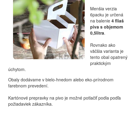
Menšia verzia
6packu je určená
na balenie
4 fliaš
piva s objemom
0,5litra
.
Rovnako ako
väčšia varianta je
tento obal opatrený
praktickým
úchytom.
Obaly dodávame v bielo-hnedom alebo eko-prírodnom
farebnom prevedení.
Kartónové prepravky na pivo je možné potlačiť podla podľa
požiadaviek zákazníka.