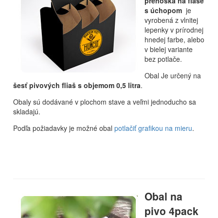
prenoska na fľaše
s úchopom
je
vyrobená z vlnitej
lepenky v prírodnej
hnedej farbe, alebo
v bielej variante
bez potlače.
Obal Je určený na
šesť pivových fliaš s objemom 0,5 litra
.
Obaly sú dodávané v plochom stave a veľmi jednoducho sa
skladajú.
Podľa požiadavky je možné obal
potlačiť grafikou na mieru
.
Obal na
pivo 4pack