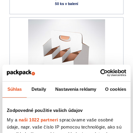
50 ks v balení
Súhlas
Detaily
Nastavenia reklamy
O cookies
Novinka
Obal na pivo 6pack biely 6x0,5 litra
Zodpovedné použitie vašich údajov
40,59 € s DPH
/ bal.
My a
naši 1022 partneri
spracúvame vaše osobné
33,00 € bez DPH
údaje, napr. vaše číslo IP pomocou technológie, ako sú
50 ks v balení