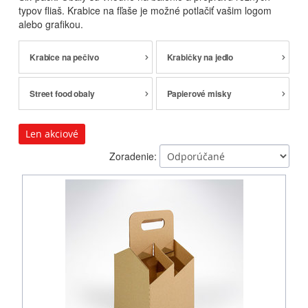
typov fliaš. Krabice na fľaše je možné potlačiť vašim logom
alebo grafikou.
Krabice na pečivo
Krabičky na jedlo
Street food obaly
Papierové misky
Len akciové
Zoradenie: