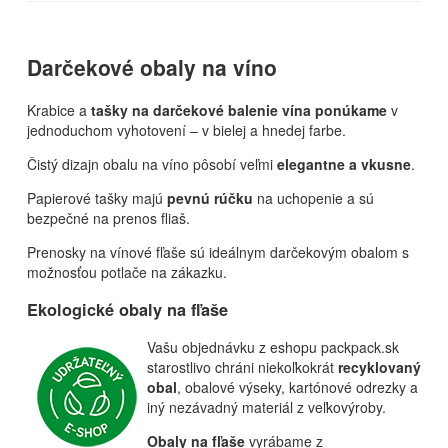
Darčekové obaly na víno
Krabice a
tašky na darčekové balenie vína ponúkame
v
jednoduchom vyhotovení – v bielej a hnedej farbe.
Čistý dizajn obalu na víno pôsobí veľmi
elegantne a vkusne
.
Papierové tašky
majú
pevnú rúčku
na uchopenie a sú
bezpečné na prenos fliaš.
Prenosky na vínové fľaše sú ideálnym darčekovým obalom s
možnosťou potlače na zákazku.
Ekologické obaly na fľaše
Vašu objednávku z eshopu packpack.sk
starostlivo chráni niekoľkokrát
recyklovaný
obal
, obalové výseky, kartónové odrezky a
iný nezávadný materiál z veľkovýroby.
Obaly na fľaše
vyrábame z