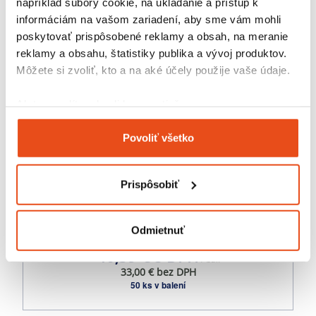
napríklad súbory cookie, na ukladanie a prístup k
informáciám na vašom zariadení, aby sme vám mohli
poskytovať prispôsobené reklamy a obsah, na meranie
reklamy a obsahu, štatistiky publika a vývoj produktov.
Môžete si zvoliť, kto a na aké účely použije vaše údaje.
Ak to povolíte, chceli by sme tiež:
Zhromažďovať informácie o vašej geografickej
Povoliť všetko
polohe s presnosťou na niekoľko metrov
Identifikovať vaše zariadenie aktívnym
skenovaním konkrétnych charakteristík (odtlačky
Prispôsobiť
prstov).
Viac informácií o tom, ako sa spracúvajú vaše osobné
Eko produkt
údaje, nájdete v časti s
vašimi nastaveniami
. Súhlas
Odmietnuť
Obal na pivo 6pack 6x0,5 litra
môžete kedykoľvek zmeniť alebo odvolať cez Vyhlásenie
40,59 € s DPH
/ bal.
o používaní súborov cookie.
33,00 € bez DPH
50 ks v balení
Na prispôsobenie obsahu a reklám, poskytovanie funkcií
sociálnych médií a analýzu návštevnosti používame