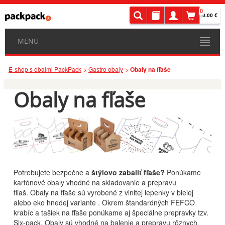
0
0.00 €
MENU
E-shop s obalmi PackPack
Gastro obaly
Obaly na fľaše
Obaly na fľaše
Potrebujete bezpečne a
štýlovo zabaliť fľaše?
Ponúkame
kartónové obaly vhodné na skladovanie a prepravu
fliaš.
Obaly na fľaše sú vyrobené z vlnitej lepenky v bielej
alebo eko hnedej variante . Okrem štandardných FEFCO
krabíc a tašiek na fľaše ponúkame aj špeciálne prepravky tzv.
Six-pack. Obaly sú vhodné na balenie a prepravu rôznych