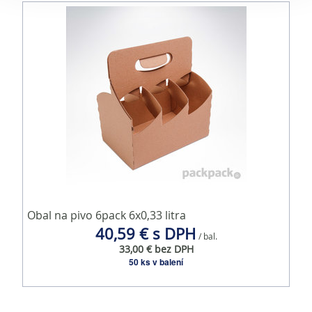
súbory cookie. Informácie o tom, ako používate naše
webové stránky, poskytujeme aj našim partnerom v
oblasti sociálnych médií, inzercie a analýzy. Títo partneri
môžu príslušné informácie skombinovať s ďalšími
údajmi, ktoré ste im poskytli alebo ktoré od vás získali,
keď ste používali ich služby.
Obal na pivo 6pack 6x0,33 litra
40,59 € s DPH
/ bal.
33,00 € bez DPH
50 ks v balení