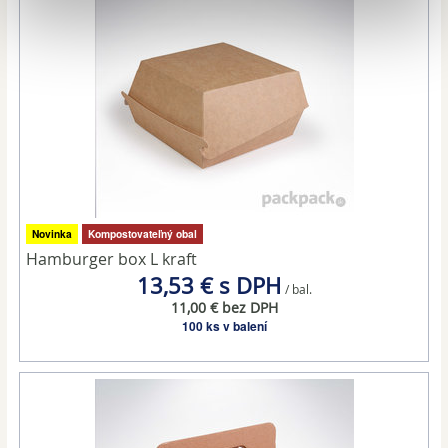
Na prispôsobenie obsahu a reklám, poskytovanie funkcií
sociálnych médií a analýzu návštevnosti používame
súbory cookie. Informácie o tom, ako používate naše
webové stránky, poskytujeme aj našim partnerom v
oblasti sociálnych médií, inzercie a analýzy. Títo partneri
môžu príslušné informácie skombinovať s ďalšími
údajmi, ktoré ste im poskytli alebo ktoré od vás získali,
keď ste používali ich služby.
Novinka
Kompostovateľný obal
Hamburger box L kraft
13,53 € s DPH
/ bal.
11,00 € bez DPH
100 ks v balení