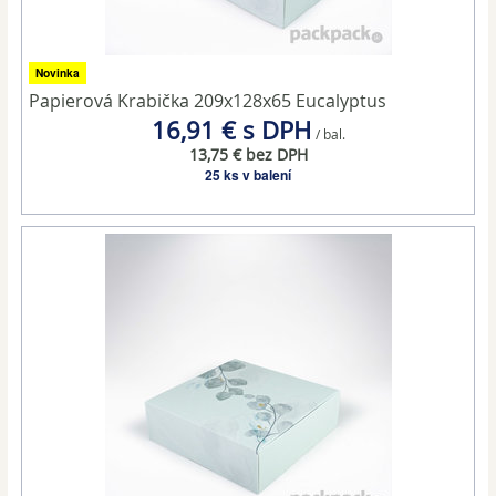
Novinka
Papierová Krabička 209x128x65 Eucalyptus
16,91 € s DPH
/ bal.
13,75 € bez DPH
25 ks v balení