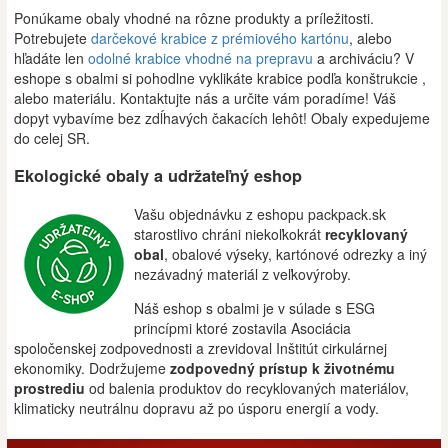
Ponúkame obaly vhodné na rôzne produkty a príležitosti.
Potrebujete
darčekové krabice z prémiového kartónu
, alebo
hľadáte len
odolné krabice vhodné na prepravu
a archiváciu? V
eshope s obalmi si pohodlne vyklikáte krabice podľa konštrukcie ,
alebo materiálu. Kontaktujte nás a určite vám poradíme! Váš
dopyt vybavíme bez zdĺhavých čakacích lehôt! Obaly expedujeme
do celej SR.
Ekologické obaly a udržateľný eshop
Vašu objednávku z eshopu packpack.sk
starostlivo chráni niekoľkokrát
recyklovaný
obal
, obalové výseky, kartónové odrezky a iný
nezávadný materiál z veľkovýroby.
Náš eshop s obalmi je v súlade s ESG
princípmi ktoré zostavila Asociácia
spoločenskej zodpovednosti a zrevidoval Inštitút cirkulárnej
ekonomiky. Dodržujeme
zodpovedný prístup k životnému
prostrediu
od balenia produktov do recyklovaných materiálov,
klimaticky neutrálnu dopravu až po úsporu energií a vody.