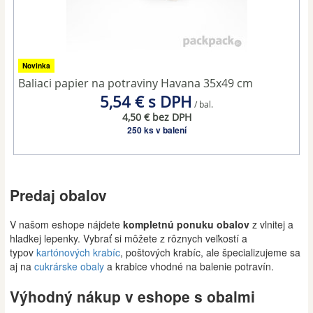
Novinka
Baliaci papier na potraviny Havana 35x49 cm
5,54 € s DPH
/ bal.
4,50 € bez DPH
250 ks v balení
Predaj obalov
V našom eshope nájdete
kompletnú ponuku obalov
z vlnitej a
hladkej lepenky. Vybrať si môžete z rôznych veľkostí
a
typov
kartónových krabíc
,
poštových krabíc, ale špecializujeme sa
aj
na
cukrárske obaly
a
krabice vhodné na balenie potravín.
Výhodný nákup v eshope s obalmi