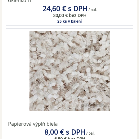
okienkom
24,60 € s DPH
/ bal.
20,00 € bez DPH
25 ks v balení
Papierová výplň biela
8,00 € s DPH
/ bal.
6,50 € bez DPH