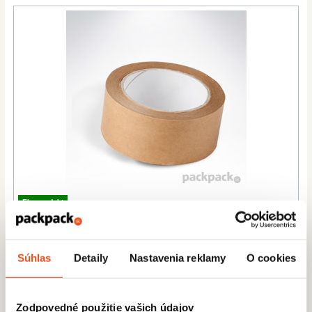
Eko produkt
Lepiaca páska papierová 48/50
2,41 € s DPH
/ bal.
1,96 € bez DPH
Súhlas
Detaily
Nastavenia reklamy
O cookies
Zodpovedné použitie vašich údajov