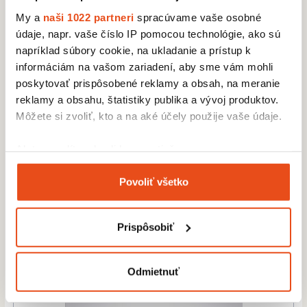
My a
naši 1022 partneri
spracúvame vaše osobné
údaje, napr. vaše číslo IP pomocou technológie, ako sú
napríklad súbory cookie, na ukladanie a prístup k
informáciám na vašom zariadení, aby sme vám mohli
poskytovať prispôsobené reklamy a obsah, na meranie
reklamy a obsahu, štatistiky publika a vývoj produktov.
Môžete si zvoliť, kto a na aké účely použije vaše údaje.
Ak to povolíte, chceli by sme tiež:
Zhromažďovať informácie o vašej geografickej
Povoliť všetko
polohe s presnosťou na niekoľko metrov
Kornútok biely 150x150
Identifikovať vaše zariadenie aktívnym
9,84 € s DPH
skenovaním konkrétnych charakteristík (odtlačky
/ bal.
Prispôsobiť
8,00 € bez DPH
prstov).
100 ks v balení
Viac informácií o tom, ako sa spracúvajú vaše osobné
údaje, nájdete v časti s
vašimi nastaveniami
. Súhlas
Odmietnuť
môžete kedykoľvek zmeniť alebo odvolať cez Vyhlásenie
o používaní súborov cookie.