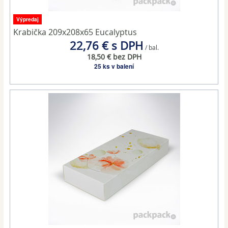
Výpredaj
Krabička 209x208x65 Eucalyptus
22,76 € s DPH
/ bal.
18,50 € bez DPH
25 ks v balení