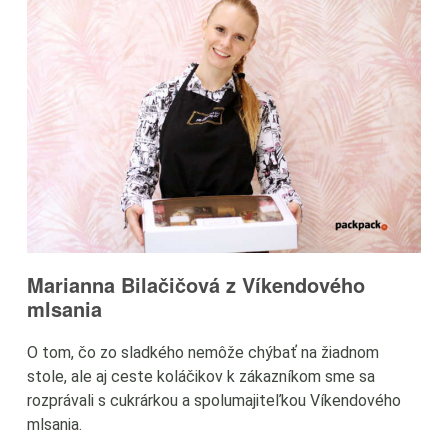
Marianna Bilačičová z Víkendového
5
mlsania
e
Do
O tom, čo zo sladkého nemôže chýbať na žiadnom
Pr
stole, ale aj ceste koláčikov k zákazníkom sme sa
mä
rozprávali s cukrárkou a spolumajiteľkou Víkendového
mlsania.