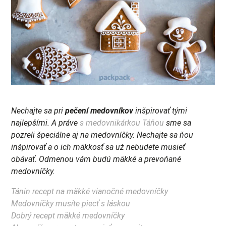
Nechajte sa pri
pečení medovníkov
inšpirovať tými
najlepšími. A práve
s medovnikárkou Táňou
sme sa
pozreli špeciálne aj na medovníčky. Nechajte sa ňou
inšpirovať a o ich mäkkosť sa už nebudete musieť
obávať. Odmenou vám budú mäkké a prevoňané
medovníčky.
Tánin recept na mäkké vianočné medovníčky
Medovníčky musíte piecť s láskou
Dobrý recept mäkké medovníčky