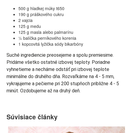
500 g hladkej múky t650
190 g práškového cukru
2 vajcia
125 g medu
125 g masla alebo palmarínu
½ balíčka perníkového korenia
1 kopcovitá lyžička sódy bikarbóny
Suché ingrediencie preosejeme a spolu premiesime.
Pridáme všetko ostatné izbovej teploty. Poriadne
vyhnetieme a necháme odstáť pri izbovej teplote
minimálne do druhého dňa. Rozvaľkáme na 4 - 5 mm,
vykrajujeme a pečieme pri 200 stupňoch približne 4 - 5
minút. Ozdobujeme až na druhý deň.
Súvisiace články