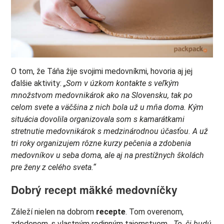
O tom, že Táňa žije svojimi medovníkmi, hovoria aj jej
ďalšie aktivity:
„Som v úzkom kontakte s veľkým
množstvom medovnikárok ako na Slovensku, tak po
celom svete a väčšina z nich bola už u mňa doma. Kým
situácia dovolila organizovala som s kamarátkami
stretnutie medovnikárok s medzinárodnou účasťou. A už
tri roky organizujem rôzne kurzy pečenia a zdobenia
medovníkov u seba doma, ale aj na prestížnych školách
pre ženy z celého sveta.“
Dobrý recept mäkké medovníčky
Záleží nielen na dobrom
recepte
. Tom overenom,
zdedenom, s vlastným rodinným tajomstvom.
„To, či budú