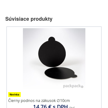
Súvisiace produkty
Novinka
Čierny podnos na zákusok ∅10cm
C
14,76 € s DPH
/ bal.