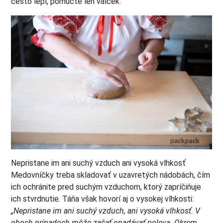
cesto lepí, pomúčte len valček.
Nepristane im ani suchý vzduch ani vysoká vlhkosť
Medovníčky treba skladovať v uzavretých nádobách, čím
ich ochránite pred suchým vzduchom, ktorý zapríčiňuje
ich stvrdnutie. Táňa však hovorí aj o vysokej vlhkosti:
„Nepristane im ani suchý vzduch, ani vysoká vlhkosť. V
oboch prípadoch môže začať opadávať poleva. Okrem