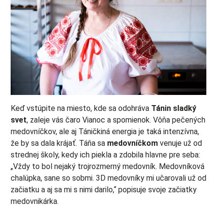
Keď vstúpite na miesto, kde sa odohráva
Tánin sladký
svet
, zaleje vás čaro Vianoc a spomienok. Vôňa pečených
medovníčkov, ale aj Táničkiná energia je taká intenzívna,
že by sa dala krájať. Táňa sa
medovníčkom
venuje už od
strednej školy, kedy ich piekla a zdobila hlavne pre seba:
„Vždy to bol nejaký trojrozmerný medovník. Medovníková
chalúpka, sane so sobmi. 3D medovníky mi učarovali už od
začiatku a aj sa mi s nimi darilo,“ popisuje svoje začiatky
medovnikárka.