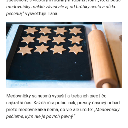
medovníčky mäkké závisí ale aj od hrúbky cesta a dĺžke
pečenia,“
vysvetľuje Táňa.
Medovníčky sa nesmú vysušiť a treba ich piecť čo
najkratší čas. Každá rúra pečie inak, presný časový odhad
preto medovnikárka nemá, čo vie ale určite:
„Medovníčky
pečieme, kým nie je povrch pevný.“