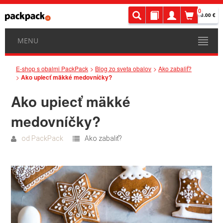
0
0.00 €
MENU
E-shop s obalmi PackPack
Blog zo sveta obalov
Ako zabaliť?
Ako upiecť mäkké medovníčky?
Ako upiecť mäkké
medovníčky?
od
PackPack
Ako zabaliť?