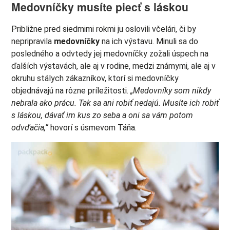
Medovníčky musíte piecť s láskou
Približne pred siedmimi rokmi ju oslovili včelári, či by
nepripravila
medovníčky
na ich výstavu. Minuli sa do
posledného a odvtedy jej medovníčky zožali úspech na
ďalších výstavách, ale aj v rodine, medzi známymi, ale aj v
okruhu stálych zákazníkov, ktorí si medovníčky
objednávajú na rôzne príležitosti.
„Medovníky som nikdy
nebrala ako prácu. Tak sa ani robiť nedajú. Musíte ich robiť
s láskou, dávať im kus zo seba a oni sa vám potom
odvďačia,“
hovorí s úsmevom Táňa.