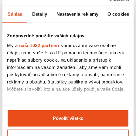
vyhniesť
Súhlas
Detaily
Nastavenia reklamy
O cookies
Aj cez boľavé ruky, aj keď sa vám zdá, že už je po pár
minútach všetko spojené. Dlhšie hnetenie je pre
medovníčky rovnako dôležité ako suroviny, z akých ich
Zodpovedné použitie vašich údajov
pripravujete. Na hnetení si preto dajte záležať.
My a
naši 1022 partneri
spracúvame vaše osobné
Cestu na medovníky doprajte oddych
údaje, napr. vaše číslo IP pomocou technológie, ako sú
napríklad súbory cookie, na ukladanie a prístup k
Nie ale v chlade. Celý život medovníčkov sa musí diať pri
informáciám na vašom zariadení, aby sme vám mohli
izbovej teplote
.
Cesto na medovníčky
nechajte
poskytovať prispôsobené reklamy a obsah, na meranie
oddychovať pokojne aj deň, dva. Nikam sa s ním
reklamy a obsahu, štatistiky publika a vývoj produktov.
neponáhľajte.
Môžete si zvoliť, kto a na aké účely použije vaše údaje.
Ak to povolíte, chceli by sme tiež:
Zhromažďovať informácie o vašej geografickej
Povoliť všetko
polohe s presnosťou na niekoľko metrov
Identifikovať vaše zariadenie aktívnym
skenovaním konkrétnych charakteristík (odtlačky