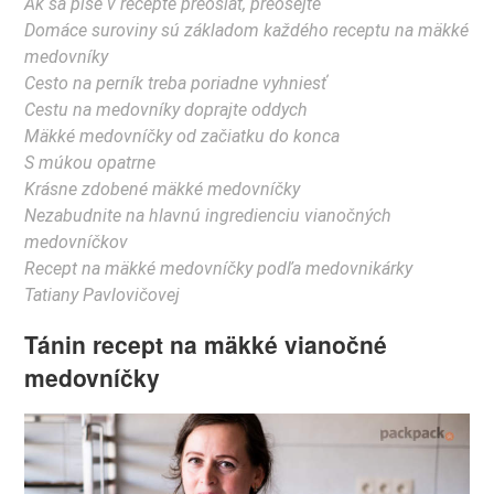
Ak sa píše v recepte preosiať, preosejte
Domáce suroviny sú základom každého receptu na mäkké
medovníky
Cesto na perník treba poriadne vyhniesť
Cestu na medovníky doprajte oddych
Mäkké medovníčky od začiatku do konca
S múkou opatrne
Krásne zdobené mäkké medovníčky
Nezabudnite na hlavnú ingredienciu vianočných
medovníčkov
Recept na mäkké medovníčky podľa medovnikárky
Tatiany Pavlovičovej
Tánin recept na mäkké vianočné
medovníčky