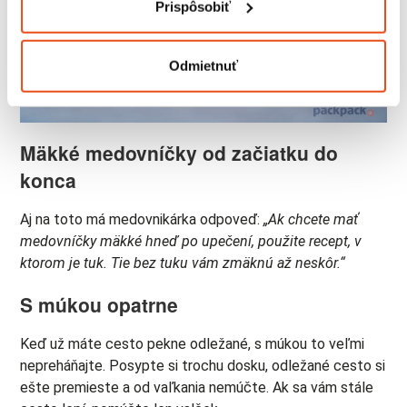
Prispôsobiť
prstov).
Viac informácií o tom, ako sa spracúvajú vaše osobné
údaje, nájdete v časti s
vašimi nastaveniami
. Súhlas
Odmietnuť
môžete kedykoľvek zmeniť alebo odvolať cez Vyhlásenie
o používaní súborov cookie.
Mäkké medovníčky od začiatku do
Na prispôsobenie obsahu a reklám, poskytovanie funkcií
sociálnych médií a analýzu návštevnosti používame
konca
súbory cookie. Informácie o tom, ako používate naše
webové stránky, poskytujeme aj našim partnerom v
Aj na toto má medovnikárka odpoveď:
„Ak chcete mať
oblasti sociálnych médií, inzercie a analýzy. Títo partneri
medovníčky mäkké hneď po upečení, použite recept, v
môžu príslušné informácie skombinovať s ďalšími
ktorom je tuk. Tie bez tuku vám zmäknú až neskôr.“
údajmi, ktoré ste im poskytli alebo ktoré od vás získali,
S múkou opatrne
keď ste používali ich služby.
Keď už máte cesto pekne odležané, s múkou to veľmi
nepreháňajte. Posypte si trochu dosku, odležané cesto si
ešte premieste a od vaľkania nemúčte. Ak sa vám stále