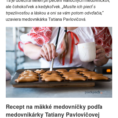
Tá je dôležitá nielen pri pečení vianočných medovníčkov,
ale čohokoľvek a kedykoľvek.
„Musíte ich piecť s
trpezlivosťou a láskou a oni sa vám potom odvďačia,“
uzaviera medovnikárka Tatiana Pavlovičová.
Recept na mäkké medovníčky podľa
medovnikárky Tatiany Pavlovičovej