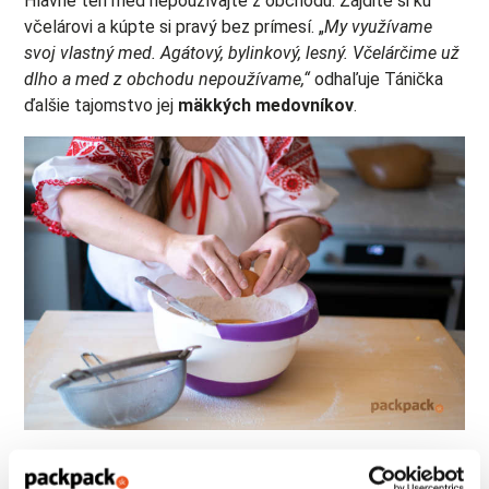
Hlavne ten med nepoužívajte z obchodu. Zájdite si ku
včelárovi a kúpte si pravý bez prímesí. „
My využívame
svoj vlastný med. Agátový, bylinkový, lesný. Včelárčime už
dlho a med z obchodu nepoužívame,“
odhaľuje Tánička
ďalšie tajomstvo jej
mäkkých medovníkov
.
Cesto na perník treba poriadne