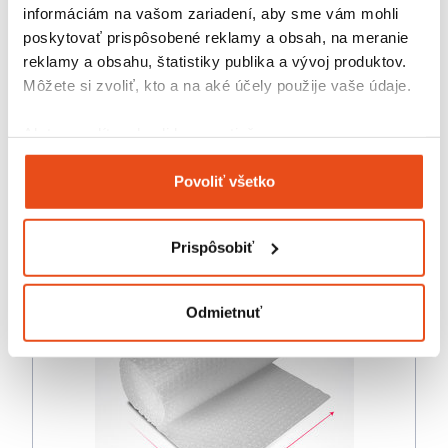
informáciám na vašom zariadení, aby sme vám mohli
poskytovať prispôsobené reklamy a obsah, na meranie
reklamy a obsahu, štatistiky publika a vývoj produktov.
Môžete si zvoliť, kto a na aké účely použije vaše údaje.
Drevitá vlna Jelša JEMNÁ 1kg
Ak to povolíte, chceli by sme tiež:
4,92 € s DPH
Zhromažďovať informácie o vašej geografickej
/ bal.
4,00 € bez DPH
Povoliť všetko
polohe s presnosťou na niekoľko metrov
Identifikovať vaše zariadenie aktívnym
skenovaním konkrétnych charakteristík (odtlačky
Prispôsobiť
prstov).
Viac informácií o tom, ako sa spracúvajú vaše osobné
údaje, nájdete v časti s
vašimi nastaveniami
. Súhlas
Odmietnuť
môžete kedykoľvek zmeniť alebo odvolať cez Vyhlásenie
o používaní súborov cookie.
Na prispôsobenie obsahu a reklám, poskytovanie funkcií
sociálnych médií a analýzu návštevnosti používame