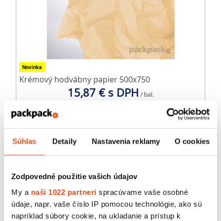
Novinka
Krémový hodvábny papier 500x750
15,87 € s DPH
/ bal.
12,90 € bez DPH
100 ks v balení
Súhlas
Detaily
Nastavenia reklamy
O cookies
Zodpovedné použitie vašich údajov
My a
naši 1022 partneri
spracúvame vaše osobné
údaje, napr. vaše číslo IP pomocou technológie, ako sú
napríklad súbory cookie, na ukladanie a prístup k