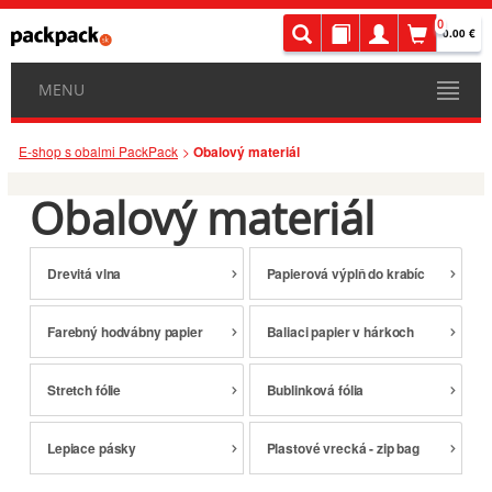
0
0.00 €
MENU
E-shop s obalmi PackPack
Obalový materiál
Obalový materiál
Drevitá vlna
Papierová výplň do krabíc
Farebný hodvábny papier
Baliaci papier v hárkoch
Stretch fólie
Bublinková fólia
Lepiace pásky
Plastové vrecká - zip bag