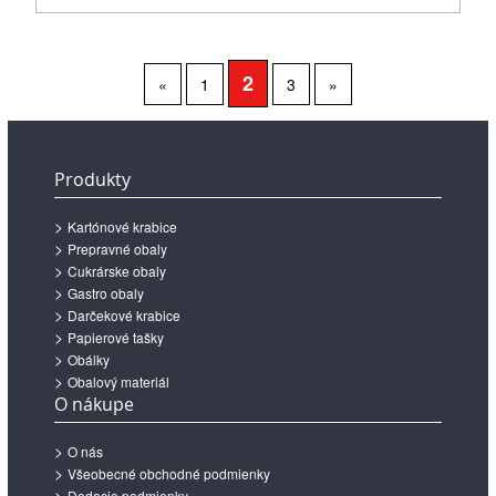
2
«
1
3
»
Produkty
Kartónové krabice
Prepravné obaly
Cukrárske obaly
Gastro obaly
Darčekové krabice
Papierové tašky
Obálky
Obalový materiál
O nákupe
O nás
Všeobecné obchodné podmienky
Dodacie podmienky