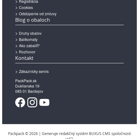
Registrácia
Cookies
Odstúpenie od zmluvy
Blog o obaloch
Druhy obalov
Balíkomaty
Ako zabaliť?
Rozhovor
Kontakt
Zákaznícky servis
PackPack.sk
Duklianska 19
085 01 Bardejov
Packpack © 2026 | Generuje redakčný systém BUXUS CMS spoločnosti
ui42.