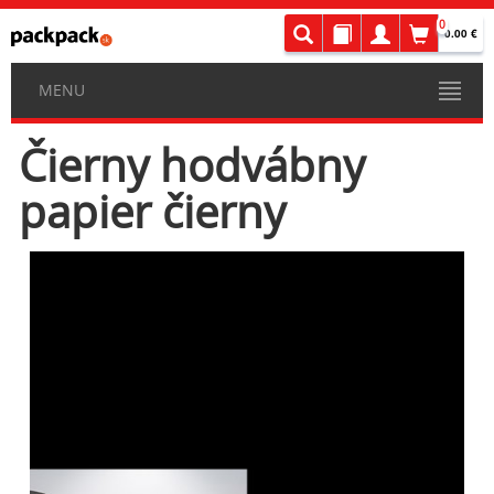
0
0.00 €
MENU
Čierny hodvábny
papier čierny