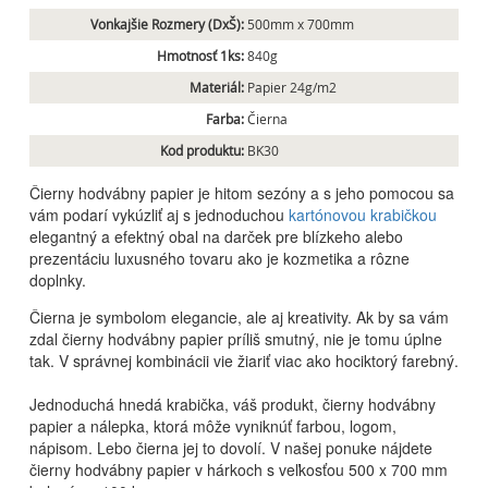
Vonkajšie Rozmery (DxŠ):
500mm x 700mm
Hmotnosť 1ks:
840g
Materiál:
Papier 24g/m2
Farba:
Čierna
Kod produktu:
BK30
Čierny hodvábny papier je hitom sezóny a s jeho pomocou sa
vám podarí vykúzliť aj s jednoduchou
kartónovou krabičkou
elegantný a efektný obal na darček pre blízkeho alebo
prezentáciu luxusného tovaru ako je kozmetika a rôzne
doplnky.
Čierna je symbolom elegancie, ale aj kreativity. Ak by sa vám
zdal čierny hodvábny papier príliš smutný, nie je tomu úplne
tak. V správnej kombinácii vie žiariť viac ako hociktorý farebný.
Jednoduchá hnedá krabička, váš produkt, čierny hodvábny
papier a nálepka, ktorá môže vyniknúť farbou, logom,
nápisom. Lebo čierna jej to dovolí. V našej ponuke nájdete
čierny hodvábny papier v hárkoch s veľkosťou 500 x 700 mm