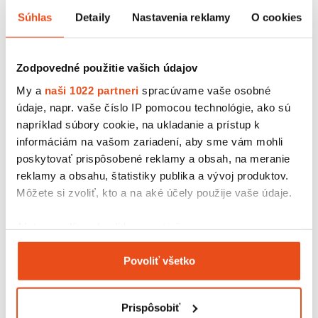
0,80 € s DPH
/ bal.
Súhlas
Detaily
Nastavenia reklamy
O cookies
0,65 € bez DPH
Zodpovedné použitie vašich údajov
My a
naši 1022 partneri
spracúvame vaše osobné
údaje, napr. vaše číslo IP pomocou technológie, ako sú
napríklad súbory cookie, na ukladanie a prístup k
informáciám na vašom zariadení, aby sme vám mohli
poskytovať prispôsobené reklamy a obsah, na meranie
reklamy a obsahu, štatistiky publika a vývoj produktov.
Môžete si zvoliť, kto a na aké účely použije vaše údaje.
Ak to povolíte, chceli by sme tiež:
Zhromažďovať informácie o vašej geografickej
Povoliť všetko
polohe s presnosťou na niekoľko metrov
Identifikovať vaše zariadenie aktívnym
Lepiaca páska 48/66 SOLVENT
skenovaním konkrétnych charakteristík (odtlačky
0,98 € s DPH
/ bal.
Prispôsobiť
prstov).