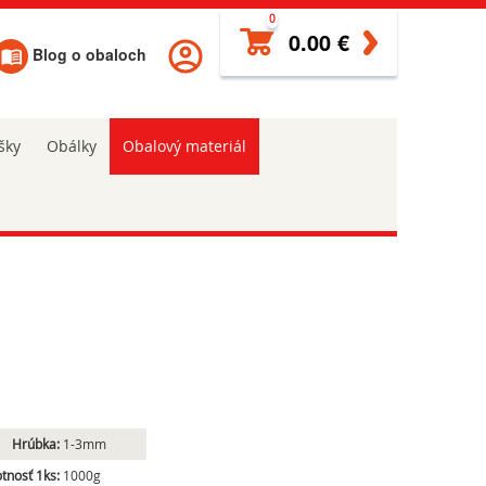
0
0.00 €
Blog o obaloch
šky
Obálky
Obalový materiál
Hrúbka:
1-3mm
nosť 1ks:
1000g