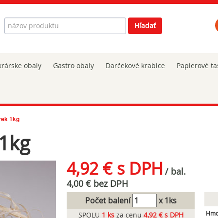
Hľadať
Hľadať
rárske obaly
Gastro obaly
Darčekové krabice
Papierové ta
rek 1kg
 1kg
4,92 € s DPH
/ bal.
4,00 € bez DPH
Počet balení
x 1ks
Hmot
SPOLU
1
ks
za cenu
4,92 € s DPH