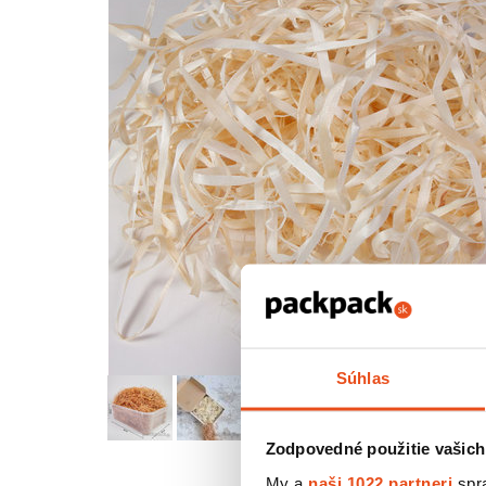
Súhlas
Zodpovedné použitie vašich
My a
naši 1022 partneri
spra