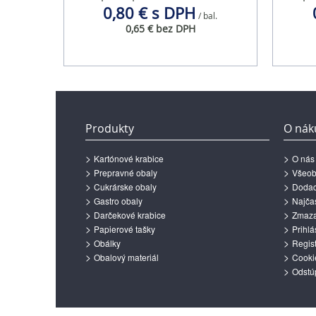
0,80 € s DPH
/ bal.
0,65 € bez DPH
Produkty
O nák
Kartónové krabice
O nás
Prepravné obaly
Všeob
Cukrárske obaly
Dodac
Gastro obaly
Najčas
Darčekové krabice
Zmazan
Papierové tašky
Prihlá
Obálky
Regist
Obalový materiál
Cooki
Odstú