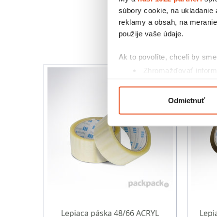
súbory cookie, na ukladanie
reklamy a obsah, na meranie 
použije vaše údaje.
Ak to povolíte, chceli by sme 
Zhromažďovať informá
Identifikovať vaše za
Viac informácií o tom, ako s
Odmietnuť
kedykoľvek zmeniť alebo odv
Na prispôsobenie obsahu a r
cookie. Informácie o tom, ak
médií, inzercie a analýzy. Tí
alebo ktoré od vás získali, ke
Lepiaca páska 48/66 ACRYL
Lepi