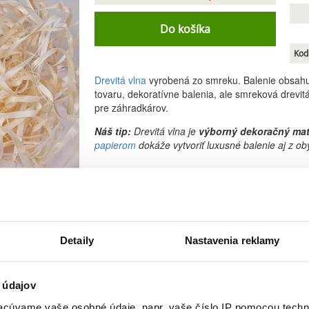
Do košíka
Kod
Drevitá vlna
vyrobená zo smreku. Balenie obsah
tovaru, dekoratívne balenia, ale smreková drevit
pre záhradkárov.
Náš tip:
Drevitá vlna je
výborný dekoračný mat
papierom
dokáže vytvoriť luxusné balenie aj z ob
Velké balenie 1000g smrekovej
Drevitá vlna
je vyrobená z kvalitného smrekové
krabičkami
a zároveň plní aj bezpečnostnú funkci
Balenie 1kg
obsahuje dostatočné množstvo smreko
Detaily
Nastavenia reklamy
kombinovať objednávku aj s menšími balíčkami
5
Vytvorte si
dostatočné zásoby
a ušetrite na opa
 údajov
momentálne veľmi obľúbená a rýchlo sa vypredá
cúvame vaše osobné údaje, napr. vaše číslo IP pomocou techno