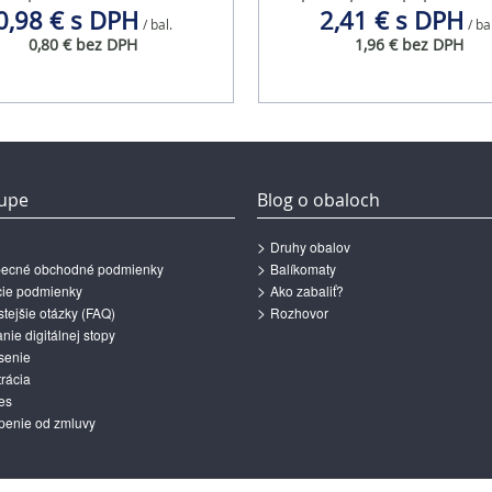
0,98 € s DPH
2,41 € s DPH
/ bal.
/ ba
0,80 € bez DPH
1,96 € bez DPH
upe
Blog o obaloch
Druhy obalov
ecné obchodné podmienky
Balíkomaty
ie podmienky
Ako zabaliť?
tejšie otázky (FAQ)
Rozhovor
ie digitálnej stopy
senie
rácia
es
penie od zmluvy