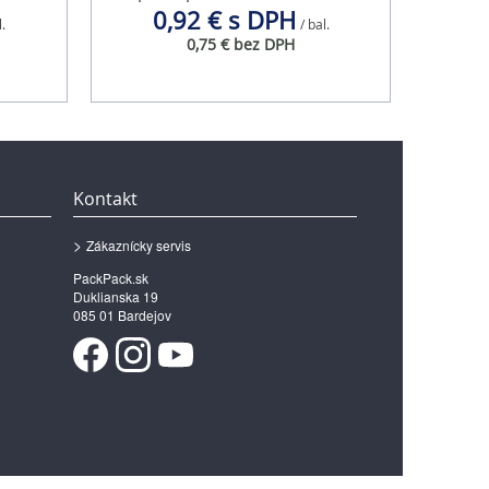
0,92 € s DPH
l.
/ bal.
0,75 € bez DPH
Kontakt
Zákaznícky servis
PackPack.sk
Duklianska 19
085 01 Bardejov