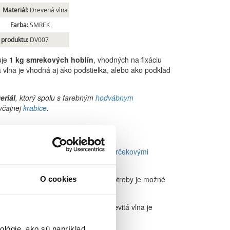
Materiál:
Drevená vlna
Farba:
SMREK
 produktu:
DV007
uje
1 kg smrekových hoblín
, vhodných na fixáciu
á vlna je vhodná aj ako podstielka, alebo ako podklad
eriál
, ktorý spolu s farebným
hodvábnym
yčajnej
krabice
.
 vlny
ho dreva. Vhodne sa kombinuje s
darčekovými
u obalu.
vej drevitej vlny, ale v prípade potreby je možné
O cookies
00g drevitej vlny
.
kovaných poplatkoch za kuriéra, drevitá vlna je
va.
lógie, ako sú napríklad