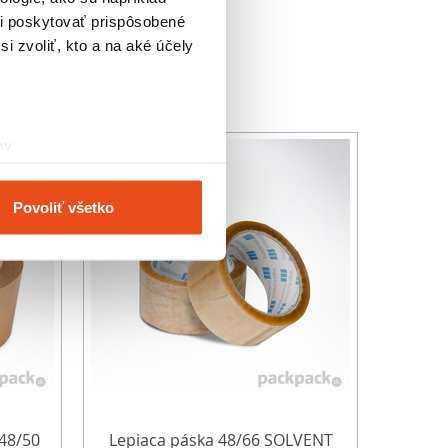
keta.
i poskytovať prispôsobené
i zvoliť, kto a na aké účely
ov
čky prstov).
veniami
. Súhlas môžete
Povoliť všetko
vnosti používame súbory
om v oblasti sociálnych
mi, ktoré ste im poskytli
48/50
Lepiaca páska 48/66 SOLVENT