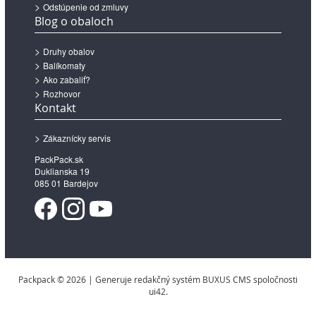
Odstúpenie od zmluvy
Blog o obaloch
Druhy obalov
Balíkomaty
Ako zabaliť?
Rozhovor
Kontakt
Zákaznícky servis
PackPack.sk
Duklianska 19
085 01 Bardejov
Packpack © 2026 | Generuje redakčný systém BUXUS CMS spoločnosti
ui42.