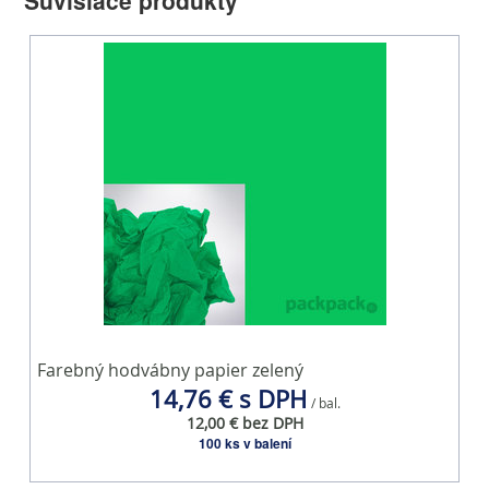
Eko produkt
Papierová obálka pre eshop 400x500x100
K
4
25,22 € s DPH
/ bal.
20,50 € bez DPH
25 ks v balení