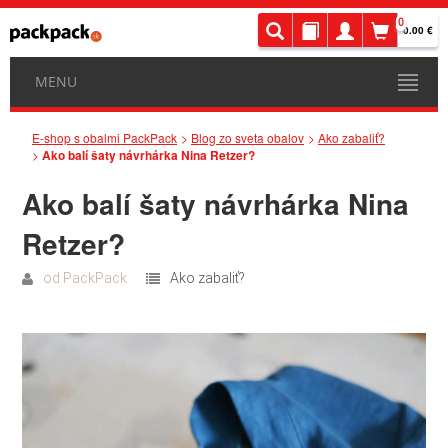
0
0.00 €
MENU
E-shop s obalmi PackPack
Blog zo sveta obalov
Ako zabaliť?
Ako balí šaty návrhárka Nina Retzer?
Ako balí šaty návrhárka Nina
Retzer?
od
PackPack
Ako zabaliť?