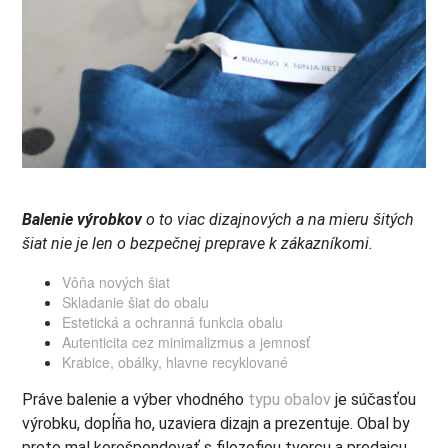
Balenie výrobkov
o to viac dizajnových a na mieru šitých
šiat nie je len o bezpečnej preprave k zákazníkomi.
Vôňa nových šiat
Skladanie šiat do obalu
Estetická a ochranná funkcia obalu
Autenticita cez minimalizmus a jemnosť
Krabice, obálky, hlavne recyklované
Práve balenie a výber vhodného
typu obalov
je súčasťou
výrobku, dopĺňa ho, uzaviera dizajn a prezentuje. Obal by
preto mal korešpondovať s filozofiou tvorcu a predajcu.