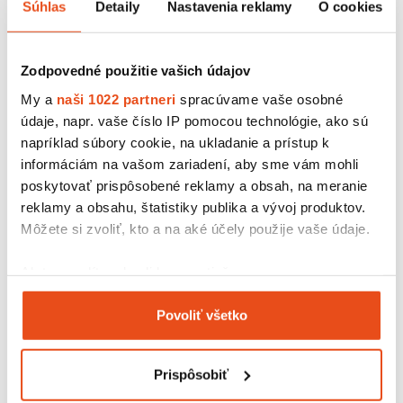
Súhlas
Detaily
Nastavenia reklamy
O cookies
Zodpovedné použitie vašich údajov
My a
naši 1022 partneri
spracúvame vaše osobné
údaje, napr. vaše číslo IP pomocou technológie, ako sú
Jednoduché farby, bez loga alebo zdôraznenia svojej
napríklad súbory cookie, na ukladanie a prístup k
značky. Jediné, čo využíva, je vysačka pripnutá na šatách
informáciám na vašom zariadení, aby sme vám mohli
s informáciami o starostlivosti o kimoná, ktoré navrhuje,
poskytovať prispôsobené reklamy a obsah, na meranie
vyrába a predáva.
reklamy a obsahu, štatistiky publika a vývoj produktov.
Môžete si zvoliť, kto a na aké účely použije vaše údaje.
Krabice, obálky, hlavne recyklované
Iné ako recyklované obaly Nina nepoužíva. Okrem krabíc
Ak to povolíte, chceli by sme tiež:
sa zameriava aj na
papierové obálky so zámkovou klopou
.
Zhromažďovať informácie o vašej geografickej
Povoliť všetko
polohe s presnosťou na niekoľko metrov
Identifikovať vaše zariadenie aktívnym
skenovaním konkrétnych charakteristík (odtlačky
Prispôsobiť
prstov).