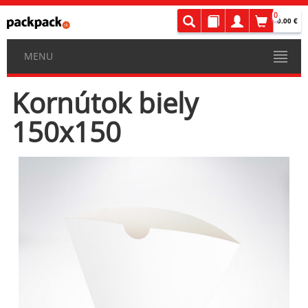
0
0.00 €
MENU
Kornútok biely
150x150