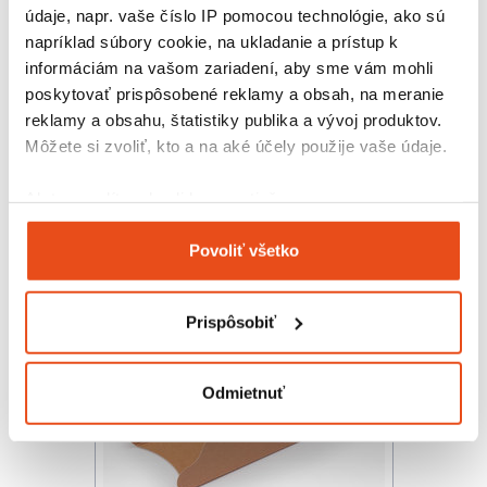
údaje, napr. vaše číslo IP pomocou technológie, ako sú
napríklad súbory cookie, na ukladanie a prístup k
informáciám na vašom zariadení, aby sme vám mohli
poskytovať prispôsobené reklamy a obsah, na meranie
Novinka
Kompostovateľný obal
reklamy a obsahu, štatistiky publika a vývoj produktov.
Papierová miska S kraft
Môžete si zvoliť, kto a na aké účely použije vaše údaje.
8,61 € s DPH
/ bal.
7,00 € bez DPH
Ak to povolíte, chceli by sme tiež:
100 ks v balení
Zhromažďovať informácie o vašej geografickej
Povoliť všetko
polohe s presnosťou na niekoľko metrov
Identifikovať vaše zariadenie aktívnym
skenovaním konkrétnych charakteristík (odtlačky
Prispôsobiť
prstov).
Viac informácií o tom, ako sa spracúvajú vaše osobné
údaje, nájdete v časti s
vašimi nastaveniami
. Súhlas
Odmietnuť
môžete kedykoľvek zmeniť alebo odvolať cez Vyhlásenie
o používaní súborov cookie.