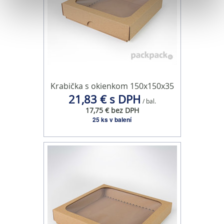
Na prispôsobenie obsahu a reklám, poskytovanie funkcií
sociálnych médií a analýzu návštevnosti používame
súbory cookie. Informácie o tom, ako používate naše
webové stránky, poskytujeme aj našim partnerom v
oblasti sociálnych médií, inzercie a analýzy. Títo partneri
môžu príslušné informácie skombinovať s ďalšími
Krabička s okienkom 150x150x35
údajmi, ktoré ste im poskytli alebo ktoré od vás získali,
21,83 € s DPH
/ bal.
keď ste používali ich služby.
17,75 € bez DPH
25 ks v balení