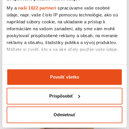
My a
naši 1022 partneri
spracúvame vaše osobné
údaje, napr. vaše číslo IP pomocou technológie, ako sú
napríklad súbory cookie, na ukladanie a prístup k
informáciám na vašom zariadení, aby sme vám mohli
poskytovať prispôsobené reklamy a obsah, na meranie
reklamy a obsahu, štatistiky publika a vývoj produktov.
Môžete si zvoliť, kto a na aké účely použije vaše údaje.
Krabička s okienkom 150x100x35
Ak to povolíte, chceli by sme tiež:
14,76 € s DPH
/ bal.
Zhromažďovať informácie o vašej geografickej
12,00 € bez DPH
25 ks v balení
Povoliť všetko
polohe s presnosťou na niekoľko metrov
Identifikovať vaše zariadenie aktívnym
skenovaním konkrétnych charakteristík (odtlačky
Prispôsobiť
prstov).
Viac informácií o tom, ako sa spracúvajú vaše osobné
údaje, nájdete v časti s
vašimi nastaveniami
. Súhlas
Odmietnuť
môžete kedykoľvek zmeniť alebo odvolať cez Vyhlásenie
o používaní súborov cookie.