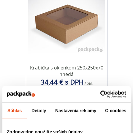
Krabička s okienkom 250x250x70
hnedá
34,44 € s DPH
/ bal.
28,00 € bez DPH
25 ks v balení
Súhlas
Detaily
Nastavenia reklamy
O cookies
Zodpovedné použitie vašich údajov