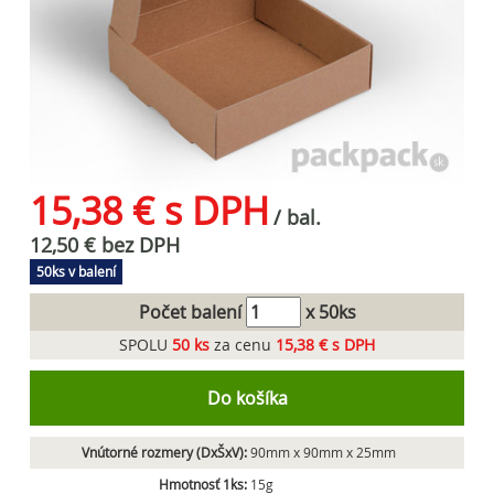
15,38 € s DPH
/ bal.
12,50 € bez DPH
50ks v balení
Počet balení
x 50ks
SPOLU
50
ks
za cenu
15,38 € s DPH
Do košíka
Vnútorné rozmery (DxŠxV):
90mm x 90mm x 25mm
Hmotnosť 1ks:
15g