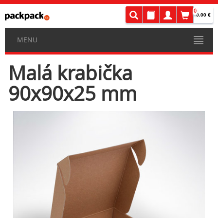
0
0.00 €
MENU
Malá krabička
90x90x25 mm