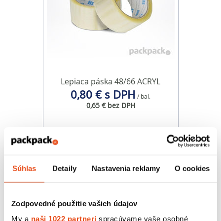
Lepiaca páska 48/66 ACRYL
0,80 € s DPH
/ bal.
0,65 € bez DPH
Súhlas
Detaily
Nastavenia reklamy
O cookies
Zodpovedné použitie vašich údajov
My a
naši 1022 partneri
spracúvame vaše osobné