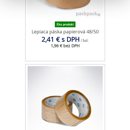
Na prispôsobenie obsahu a reklám, poskytovanie funkcií
sociálnych médií a analýzu návštevnosti používame
súbory cookie. Informácie o tom, ako používate naše
webové stránky, poskytujeme aj našim partnerom v
Eko produkt
oblasti sociálnych médií, inzercie a analýzy. Títo partneri
Lepiaca páska papierová 48/50
2,41 € s DPH
môžu príslušné informácie skombinovať s ďalšími
/ bal.
údajmi, ktoré ste im poskytli alebo ktoré od vás získali,
1,96 € bez DPH
keď ste používali ich služby.