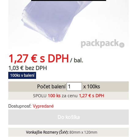
1,27 € s DPH
/ bal.
1,03 € bez DPH
100ks v balení
Počet balení
x 100ks
SPOLU
100
ks
za cenu
1,27 € s DPH
Dostupnosť:
Vypredané
Do košíka
Vonkajšie Rozmery (ŠxV):
80mm x 120mm