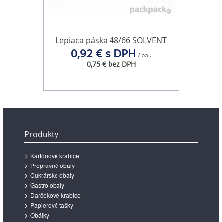
Lepiaca páska 48/66 SOLVENT
0,92 € s DPH
/ bal.
0,75 € bez DPH
Produkty
Kartónové krabice
Prepravné obaly
Cukrárske obaly
Gastro obaly
Darčekové krabice
Papierové tašky
Obálky