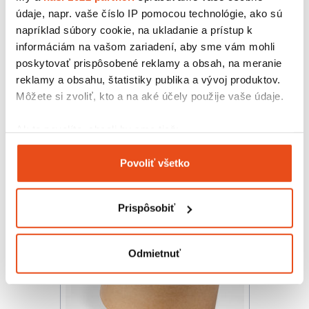
údaje, napr. vaše číslo IP pomocou technológie, ako sú
napríklad súbory cookie, na ukladanie a prístup k
informáciám na vašom zariadení, aby sme vám mohli
poskytovať prispôsobené reklamy a obsah, na meranie
reklamy a obsahu, štatistiky publika a vývoj produktov.
Lepiaca páska 48/66 SOLVENT
Môžete si zvoliť, kto a na aké účely použije vaše údaje.
0,98 € s DPH
/ bal.
0,80 € bez DPH
Ak to povolíte, chceli by sme tiež:
Zhromažďovať informácie o vašej geografickej
Povoliť všetko
polohe s presnosťou na niekoľko metrov
Identifikovať vaše zariadenie aktívnym
skenovaním konkrétnych charakteristík (odtlačky
Prispôsobiť
prstov).
Viac informácií o tom, ako sa spracúvajú vaše osobné
údaje, nájdete v časti s
vašimi nastaveniami
. Súhlas
Odmietnuť
môžete kedykoľvek zmeniť alebo odvolať cez Vyhlásenie
o používaní súborov cookie.