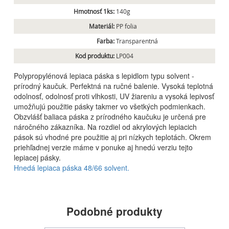
Hmotnosť 1ks:
140g
Materiál:
PP folia
Farba:
Transparentná
Kod produktu:
LP004
Polypropylénová lepiaca páska s lepidlom typu solvent -
prírodný kaučuk. Perfektná na ručné balenie. Vysoká teplotná
odolnosť, odolnosť proti vlhkosti, UV žiareniu a vysoká lepivosť
umožňujú použitie pásky takmer vo všetkých podmienkach.
Obzvlášť baliaca páska z prírodného kaučuku je určená pre
náročného zákazníka. Na rozdiel od akrylových lepiacich
pások sú vhodné pre použitie aj pri nízkych teplotách. Okrem
priehľadnej verzie máme v ponuke aj hnedú verziu tejto
lepiacej pásky.
Hnedá lepiaca páska 48/66 solvent.
Podobné produkty