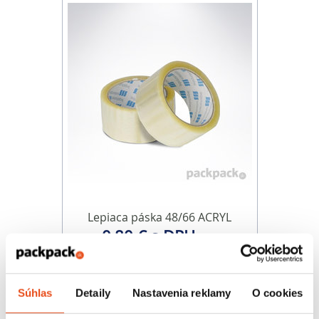
Lepiaca páska 48/66 ACRYL
0,80 € s DPH
/ bal.
0,65 € bez DPH
Súhlas
Detaily
Nastavenia reklamy
O cookies