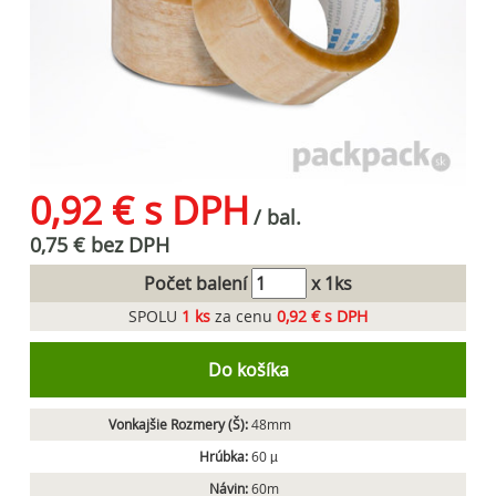
0,92 € s DPH
/ bal.
0,75 € bez DPH
Počet balení
x 1ks
SPOLU
1
ks
za cenu
0,92 € s DPH
Do košíka
Vonkajšie Rozmery (Š):
48mm
Hrúbka:
60 µ
Návin:
60m