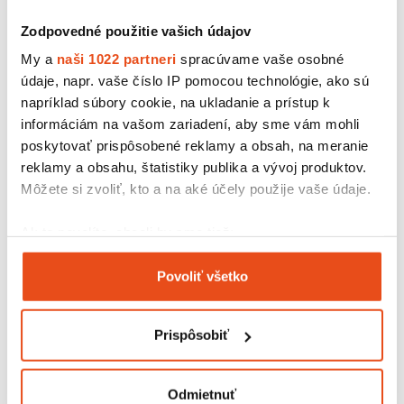
Zodpovedné použitie vašich údajov
My a
naši 1022 partneri
spracúvame vaše osobné
údaje, napr. vaše číslo IP pomocou technológie, ako sú
napríklad súbory cookie, na ukladanie a prístup k
informáciám na vašom zariadení, aby sme vám mohli
poskytovať prispôsobené reklamy a obsah, na meranie
reklamy a obsahu, štatistiky publika a vývoj produktov.
Môžete si zvoliť, kto a na aké účely použije vaše údaje.
Ak to povolíte, chceli by sme tiež:
Lepiaca páska 48/66 SOLVENT
Zhromažďovať informácie o vašej geografickej
0,98 € s DPH
Povoliť všetko
/ bal.
polohe s presnosťou na niekoľko metrov
0,80 € bez DPH
Identifikovať vaše zariadenie aktívnym
skenovaním konkrétnych charakteristík (odtlačky
Prispôsobiť
prstov).
Viac informácií o tom, ako sa spracúvajú vaše osobné
údaje, nájdete v časti s
vašimi nastaveniami
. Súhlas
Odmietnuť