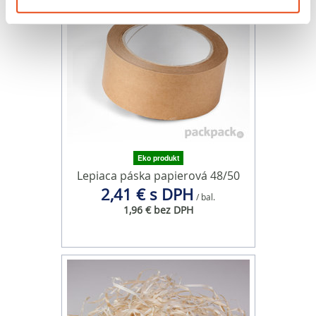
môžete kedykoľvek zmeniť alebo odvolať cez Vyhlásenie
o používaní súborov cookie.
Na prispôsobenie obsahu a reklám, poskytovanie funkcií
sociálnych médií a analýzu návštevnosti používame
súbory cookie. Informácie o tom, ako používate naše
webové stránky, poskytujeme aj našim partnerom v
oblasti sociálnych médií, inzercie a analýzy. Títo partneri
môžu príslušné informácie skombinovať s ďalšími
údajmi, ktoré ste im poskytli alebo ktoré od vás získali,
Eko produkt
Lepiaca páska papierová 48/50
keď ste používali ich služby.
2,41 € s DPH
/ bal.
1,96 € bez DPH