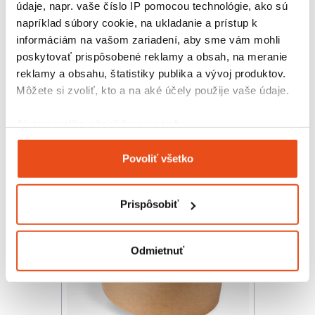
údaje, napr. vaše číslo IP pomocou technológie, ako sú
napríklad súbory cookie, na ukladanie a prístup k
informáciám na vašom zariadení, aby sme vám mohli
poskytovať prispôsobené reklamy a obsah, na meranie
reklamy a obsahu, štatistiky publika a vývoj produktov.
Lepiaca páska 48/66 SOLVENT
Môžete si zvoliť, kto a na aké účely použije vaše údaje.
0,98 € s DPH
/ bal.
0,80 € bez DPH
Ak to povolíte, chceli by sme tiež:
Zhromažďovať informácie o vašej geografickej
Povoliť všetko
polohe s presnosťou na niekoľko metrov
Identifikovať vaše zariadenie aktívnym
skenovaním konkrétnych charakteristík (odtlačky
Prispôsobiť
prstov).
Viac informácií o tom, ako sa spracúvajú vaše osobné
údaje, nájdete v časti s
vašimi nastaveniami
. Súhlas
Odmietnuť
môžete kedykoľvek zmeniť alebo odvolať cez Vyhlásenie
o používaní súborov cookie.
Na prispôsobenie obsahu a reklám, poskytovanie funkcií