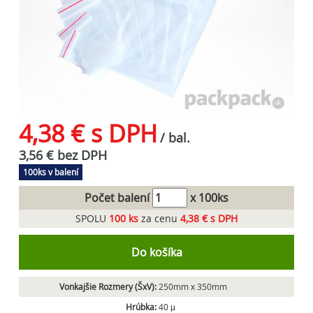
4,38 € s DPH
/ bal.
3,56 € bez DPH
100ks v balení
Počet balení
x 100ks
SPOLU
100
ks
za cenu
4,38 € s DPH
Do košíka
Vonkajšie Rozmery (ŠxV):
250mm x 350mm
Hrúbka:
40 µ