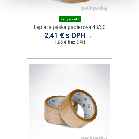
sociálnych médií a analýzu návštevnosti používame
súbory cookie. Informácie o tom, ako používate naše
Eko produkt
webové stránky, poskytujeme aj našim partnerom v
Lepiaca páska papierová 48/50
oblasti sociálnych médií, inzercie a analýzy. Títo partneri
2,41 € s DPH
/ bal.
môžu príslušné informácie skombinovať s ďalšími
1,96 € bez DPH
údajmi, ktoré ste im poskytli alebo ktoré od vás získali,
keď ste používali ich služby.