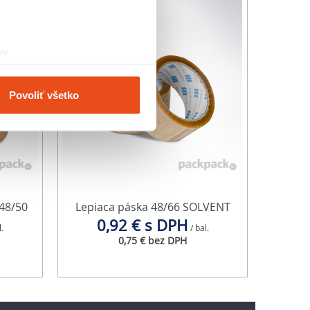
ov
čky prstov).
veniami
. Súhlas môžete
Povoliť všetko
vnosti používame súbory
om v oblasti sociálnych
mi, ktoré ste im poskytli
48/50
Lepiaca páska 48/66 SOLVENT
0,92 € s DPH
l.
/ bal.
0,75 € bez DPH