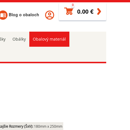
0
0.00 €
Blog o obaloch
šky
Obálky
Obalový materiál
ajšie Rozmery (ŠxV):
180mm x 250mm