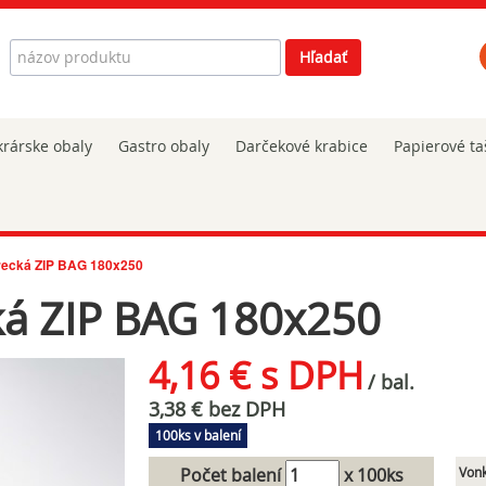
Hľadať
Hľadať
rárske obaly
Gastro obaly
Darčekové krabice
Papierové ta
vrecká ZIP BAG 180x250
ká ZIP BAG 180x250
4,16 € s DPH
/ bal.
3,38 € bez DPH
100ks v balení
Počet balení
x 100ks
Vonk