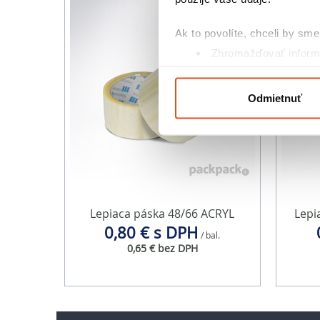
Ak to povolíte, chceli by sme 
Zhromažďovať informá
Identifikovať vaše za
Viac informácií o tom, ako s
Odmietnuť
kedykoľvek zmeniť alebo odv
Na prispôsobenie obsahu a r
cookie. Informácie o tom, ak
médií, inzercie a analýzy. Tí
alebo ktoré od vás získali, ke
Lepiaca páska 48/66 ACRYL
Lepi
0,80 € s DPH
/ bal.
0,65 € bez DPH