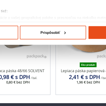
tiež:
cie o vašej geografickej polohe s presnosťou na niekoľko metr
riadenie aktívnym skenovaním konkrétnych charakteristík (odtla
a spracúvajú vaše osobné údaje, nájdete v časti s
vašimi nasta
Prispôsobiť
olať cez Vyhlásenie o používaní súborov cookie.
eklám, poskytovanie funkcií sociálnych médií a analýzu návšte
o používate naše webové stránky, poskytujeme aj našim partner
to partneri môžu príslušné informácie skombinovať s ďalšími údaj
ď ste používali ich služby.
Eko produkt
aca páska 48/66 SOLVENT
Lepiaca páska papierová 
0,98 € s DPH
2,41 € s DPH
/ bal.
/ ba
0,80 € bez DPH
1,96 € bez DPH