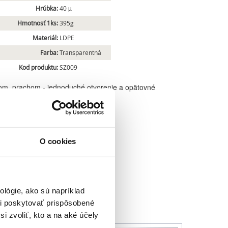
Hrúbka:
40 µ
Hmotnosť 1ks:
395g
Materiál:
LDPE
Farba:
Transparentná
Kod produktu:
SZ009
kom, prachom - jednoduché otvorenie a opätovné
O cookies
lógie, ako sú napríklad
i poskytovať prispôsobené
i zvoliť, kto a na aké účely