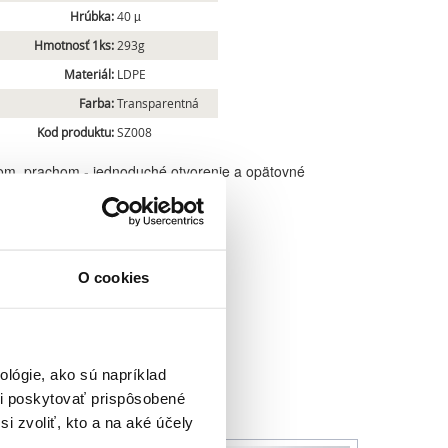
Hrúbka:
40 µ
Hmotnosť 1ks:
293g
Materiál:
LDPE
Farba:
Transparentná
Kod produktu:
SZ008
kom, prachom - jednoduché otvorenie a opätovné
O cookies
lógie, ako sú napríklad
i poskytovať prispôsobené
i zvoliť, kto a na aké účely