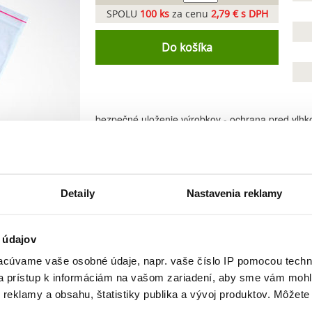
SPOLU
100
ks
za cenu
2,79 € s DPH
Do košíka
bezpečné uloženie výrobkov - ochrana pred vlh
zatvorenie systémom ZIP
Detaily
Nastavenia reklamy
 údajov
cúvame vaše osobné údaje, napr. vaše číslo IP pomocou techno
 a prístup k informáciám na vašom zariadení, aby sme vám mohl
Podobné produkty
reklamy a obsahu, štatistiky publika a vývoj produktov. Môžete s