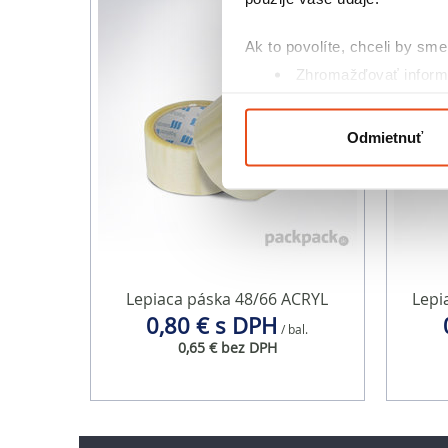
Ak to povolíte, chceli by sme 
Zhromažďovať informá
Identifikovať vaše za
Viac informácií o tom, ako s
Odmietnuť
kedykoľvek zmeniť alebo odv
Na prispôsobenie obsahu a r
cookie. Informácie o tom, ak
médií, inzercie a analýzy. Tí
alebo ktoré od vás získali, ke
Lepiaca páska 48/66 ACRYL
Lepi
0,80 € s DPH
/ bal.
0,65 € bez DPH