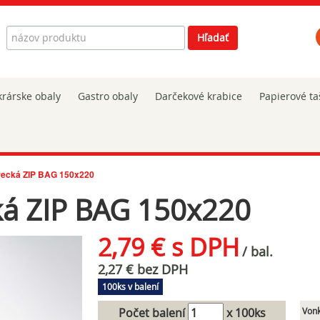
Hľadať
Hľadať
rárske obaly
Gastro obaly
Darčekové krabice
Papierové ta
vrecká ZIP BAG 150x220
ká ZIP BAG 150x220
2,79 € s DPH
/ bal.
2,27 € bez DPH
100ks v balení
Počet balení
x 100ks
Vonk