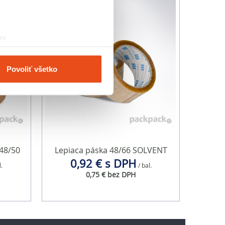
ov
čky prstov).
veniami
. Súhlas môžete
Povoliť všetko
vnosti používame súbory
om v oblasti sociálnych
mi, ktoré ste im poskytli
48/50
Lepiaca páska 48/66 SOLVENT
0,92 € s DPH
l.
/ bal.
0,75 € bez DPH