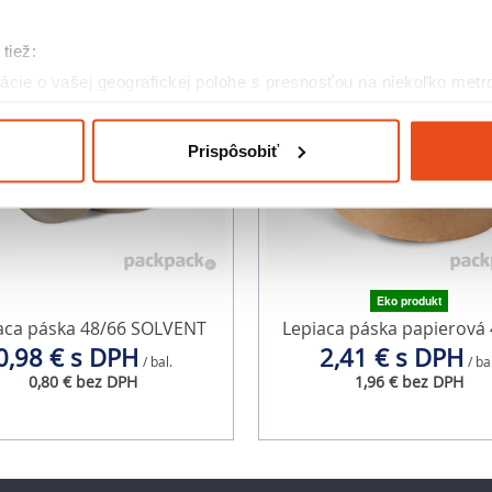
tiež:
cie o vašej geografickej polohe s presnosťou na niekoľko metr
riadenie aktívnym skenovaním konkrétnych charakteristík (odtla
a spracúvajú vaše osobné údaje, nájdete v časti s
vašimi nasta
Prispôsobiť
olať cez Vyhlásenie o používaní súborov cookie.
eklám, poskytovanie funkcií sociálnych médií a analýzu návšte
o používate naše webové stránky, poskytujeme aj našim partner
to partneri môžu príslušné informácie skombinovať s ďalšími údaj
ď ste používali ich služby.
Eko produkt
aca páska 48/66 SOLVENT
Lepiaca páska papierová 
0,98 € s DPH
2,41 € s DPH
/ bal.
/ ba
0,80 € bez DPH
1,96 € bez DPH