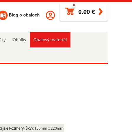
0
0.00 €
Blog o obaloch
šky
Obálky
Obalový materiál
ajšie Rozmery (ŠxV):
150mm x 220mm