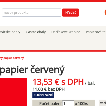
Hľadať
Hľadať
rárske obaly
Gastro obaly
Darčekové krabice
Papierové ta
ny papier červený
papier červený
13,53 € s DPH
/ bal.
11,00 € bez DPH
100ks v balení
Počet balení
x 100ks
Vonk