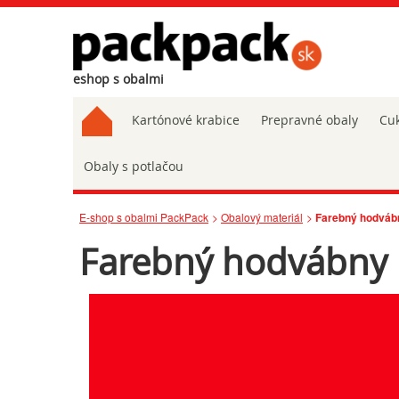
eshop s obalmi
Kartónové krabice
Prepravné obaly
Cuk
Obaly s potlačou
E-shop s obalmi PackPack
Obalový materiál
Farebný hodváb
Farebný hodvábny 