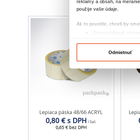
reklamy a obsah, na meranie 
použije vaše údaje.
Ak to povolíte, chceli by sme 
Zhromažďovať informá
Identifikovať vaše za
Viac informácií o tom, ako s
Odmietnuť
kedykoľvek zmeniť alebo odv
Na prispôsobenie obsahu a r
cookie. Informácie o tom, ak
médií, inzercie a analýzy. Tí
alebo ktoré od vás získali, ke
Lepiaca páska 48/66 ACRYL
Lepi
0,80 € s DPH
/ bal.
0,65 € bez DPH