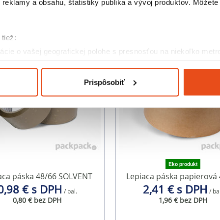
reklamy a obsahu, štatistiky publika a vývoj produktov. Môžete s
Podobné produkty
tiež:
cie o vašej geografickej polohe s presnosťou na niekoľko metr
riadenie aktívnym skenovaním konkrétnych charakteristík (odtla
a spracúvajú vaše osobné údaje, nájdete v časti s
vašimi nasta
Prispôsobiť
olať cez Vyhlásenie o používaní súborov cookie.
eklám, poskytovanie funkcií sociálnych médií a analýzu návšte
o používate naše webové stránky, poskytujeme aj našim partner
to partneri môžu príslušné informácie skombinovať s ďalšími údaj
ď ste používali ich služby.
Eko produkt
aca páska 48/66 SOLVENT
Lepiaca páska papierová 
0,98 € s DPH
2,41 € s DPH
/ bal.
/ ba
0,80 € bez DPH
1,96 € bez DPH