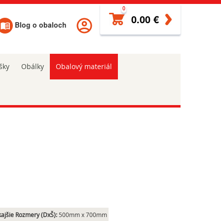
0
0.00 €
Blog o obaloch
šky
Obálky
Obalový materiál
ajšie Rozmery (DxŠ):
500mm x 700mm