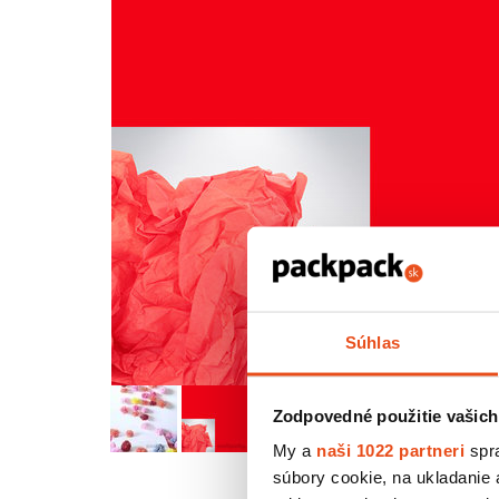
Súhlas
Zodpovedné použitie vašich
My a
naši 1022 partneri
spra
súbory cookie, na ukladanie