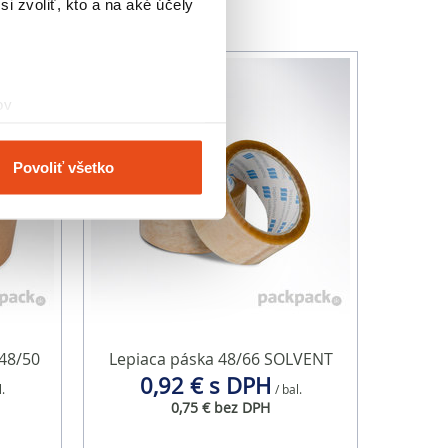
i zvoliť, kto a na aké účely
ov
čky prstov).
veniami
. Súhlas môžete
Povoliť všetko
vnosti používame súbory
om v oblasti sociálnych
mi, ktoré ste im poskytli
48/50
Lepiaca páska 48/66 SOLVENT
0,92 € s DPH
l.
/ bal.
0,75 € bez DPH