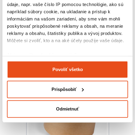
údaje, napr. vaše číslo IP pomocou technológie, ako sú
napríklad súbory cookie, na ukladanie a prístup k
informáciám na vašom zariadení, aby sme vám mohli
poskytovať prispôsobené reklamy a obsah, na meranie
reklamy a obsahu, štatistiky publika a vývoj produktov.
Lepiaca páska 48/66 SOLVENT
Môžete si zvoliť, kto a na aké účely použije vaše údaje.
0,98 € s DPH
/ bal.
0,80 € bez DPH
Ak to povolíte, chceli by sme tiež:
Zhromažďovať informácie o vašej geografickej
Povoliť všetko
polohe s presnosťou na niekoľko metrov
Identifikovať vaše zariadenie aktívnym
skenovaním konkrétnych charakteristík (odtlačky
Prispôsobiť
prstov).
Viac informácií o tom, ako sa spracúvajú vaše osobné
údaje, nájdete v časti s
vašimi nastaveniami
. Súhlas
Odmietnuť
môžete kedykoľvek zmeniť alebo odvolať cez Vyhlásenie
o používaní súborov cookie.