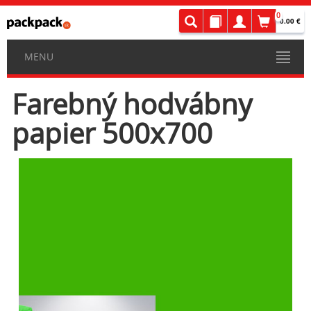
0
0.00 €
MENU
Farebný hodvábny
papier 500x700