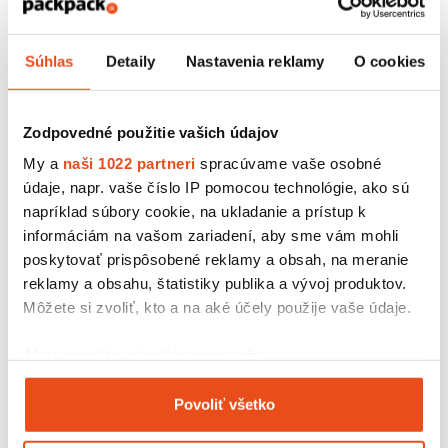
Lepiaca páska 48/66 ACRYL
Súhlas
Detaily
Nastavenia reklamy
O cookies
0,80 € s DPH
/ bal.
0,65 € bez DPH
Zodpovedné použitie vašich údajov
My a
naši 1022 partneri
spracúvame vaše osobné
údaje, napr. vaše číslo IP pomocou technológie, ako sú
napríklad súbory cookie, na ukladanie a prístup k
informáciám na vašom zariadení, aby sme vám mohli
poskytovať prispôsobené reklamy a obsah, na meranie
reklamy a obsahu, štatistiky publika a vývoj produktov.
Môžete si zvoliť, kto a na aké účely použije vaše údaje.
Ak to povolíte, chceli by sme tiež:
Zhromažďovať informácie o vašej geografickej
Povoliť všetko
polohe s presnosťou na niekoľko metrov
Identifikovať vaše zariadenie aktívnym