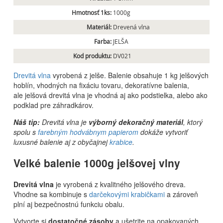
Hmotnosť 1ks:
1000g
Materiál:
Drevená vlna
Farba:
JELŠA
Kod produktu:
DV021
Drevitá vlna
vyrobená z jelše. Balenie obsahuje 1 kg jelšových
hoblín, vhodných na fixáciu tovaru, dekoratívne balenia,
ale jelšová drevitá vlna je vhodná aj ako podstielka, alebo ako
podklad pre záhradkárov.
Náš tip:
Drevitá vlna je
výborný dekoračný materiál
, ktorý
spolu s
farebným hodvábnym papierom
dokáže vytvoriť
luxusné balenie aj z obyčajnej
krabice
.
Velké balenie 1000g jelšovej vlny
Drevitá vlna
je vyrobená z kvalitného jelšového dreva.
Vhodne sa kombinuje s
darčekovými krabičkami
a zároveň
plní aj bezpečnostnú funkciu obalu.
Vytvorte si
dostatočné zásoby
a ušetrite na opakovaných