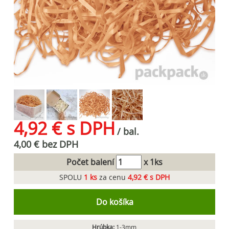
4,92 € s DPH
/ bal.
4,00 € bez DPH
Počet balení
x 1ks
SPOLU
1
ks
za cenu
4,92 € s DPH
Do košíka
Hrúbka:
1-3mm