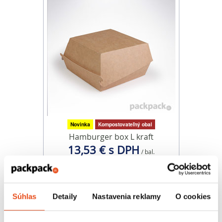
Novinka
Kompostovateľný obal
Hamburger box L kraft
13,53 € s DPH
/ bal.
11,00 € bez DPH
100 ks v balení
Súhlas
Detaily
Nastavenia reklamy
O cookies