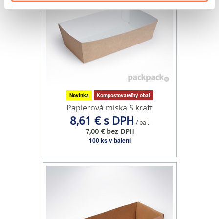
o používaní súborov cookie.
Na prispôsobenie obsahu a reklám, poskytovanie funkcií
sociálnych médií a analýzu návštevnosti používame
súbory cookie. Informácie o tom, ako používate naše
webové stránky, poskytujeme aj našim partnerom v
oblasti sociálnych médií, inzercie a analýzy. Títo partneri
môžu príslušné informácie skombinovať s ďalšími
Novinka
Kompostovateľný obal
údajmi, ktoré ste im poskytli alebo ktoré od vás získali,
Papierová miska S kraft
keď ste používali ich služby.
8,61 € s DPH
/ bal.
7,00 € bez DPH
100 ks v balení