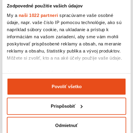
Zodpovedné použitie vašich údajov
My a
naši 1022 partneri
spracúvame vaše osobné
údaje, napr. vaše číslo IP pomocou technológie, ako sú
napríklad súbory cookie, na ukladanie a prístup k
informáciám na vašom zariadení, aby sme vám mohli
poskytovať prispôsobené reklamy a obsah, na meranie
reklamy a obsahu, štatistiky publika a vývoj produktov.
Môžete si zvoliť, kto a na aké účely použije vaše údaje.
Kompostovateľný obal
Ak to povolíte, chceli by sme tiež:
Pizza tácka trojuholník 210x185x20
8,61 € s DPH
Zhromažďovať informácie o vašej geografickej
/ bal.
Povoliť všetko
polohe s presnosťou na niekoľko metrov
7,00 € bez DPH
100 ks v balení
Identifikovať vaše zariadenie aktívnym
skenovaním konkrétnych charakteristík (odtlačky
Prispôsobiť
prstov).
Viac informácií o tom, ako sa spracúvajú vaše osobné
údaje, nájdete v časti s
vašimi nastaveniami
. Súhlas
Odmietnuť
môžete kedykoľvek zmeniť alebo odvolať cez Vyhlásenie