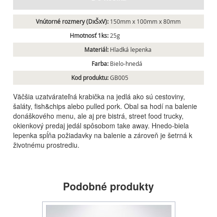
Vnútorné rozmery (DxŠxV):
150mm x 100mm x 80mm
Hmotnosť 1ks:
25g
Materiál:
Hladká lepenka
Farba:
Bielo-hnedá
Kod produktu:
GB005
Väčšia uzatvárateľná krabička na jedlá ako sú cestoviny,
šaláty, fish&chips alebo pulled pork. Obal sa hodí na balenie
donáškového menu, ale aj pre bistrá, street food trucky,
okienkový predaj jedál spôsobom take away. Hnedo-biela
lepenka spĺňa požiadavky na balenie a zároveň je šetrná k
životnému prostrediu.
Podobné produkty