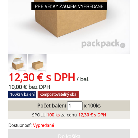
PRE VEĽKÝ ZÁUJEM VYPREDANÉ
12,30 € s DPH
/ bal.
10,00 € bez DPH
100ks v balení
Kompostovateľný obal
Počet balení
x 100ks
SPOLU
100
ks
za cenu
12,30 € s DPH
Dostupnosť:
Vypredané
Do košíka