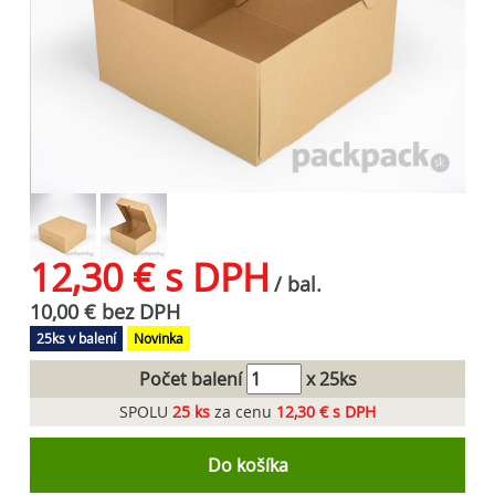
12,30 € s DPH
/ bal.
10,00 € bez DPH
25ks v balení
Novinka
Počet balení
x 25ks
SPOLU
25
ks
za cenu
12,30 € s DPH
Do košíka