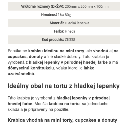
Vnútorné rozmery (DxŠxV):
205mm x 200mm x 100mm
Hmotnosť 1ks:
80g
Materiál:
Hladká lepenka
Farba:
Hnedá
Kod produktu:
CK338
Ponúkame
krabicu ideálnu na mini torty
, ale
vhodnú
aj
na
cupcakes, donuty
a iné sladké dobroty. Táto krabica je
vyrobená z
hladkej lepenky v prírodnej hnedej farbe
a má
dômyselnú konštrukciu
, vďaka ktorej je
ľahko
uzatvárateľná
.
Ideálny obal na tortu z hladkej lepenky
Táto krabica je vyrobená z
hladkej lepenky v prírodnej
hnedej farbe
. Menšia
krabica na tortu
sa jednoducho
skladá a je pripravený na použitie.
Krabica vhodná na mini torty, cupcakes a donuty