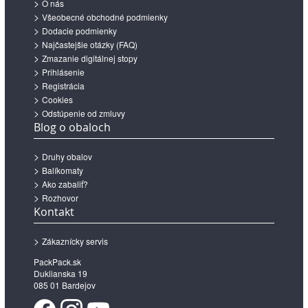
O nás
Všeobecné obchodné podmienky
Dodacie podmienky
Najčastejšie otázky (FAQ)
Zmazanie digitálnej stopy
Prihlásenie
Registrácia
Cookies
Odstúpenie od zmluvy
Blog o obaloch
Druhy obalov
Balíkomaty
Ako zabaliť?
Rozhovor
Kontakt
Zákaznícky servis
PackPack.sk
Duklianska 19
085 01 Bardejov