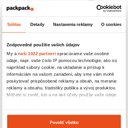
Novinka
Súhlas
Detaily
Nastavenia reklamy
O cookies
Pergamenový papier 25x25 cm
4,10 € s DPH
/ bal.
3,33 € bez DPH
Zodpovedné použitie vašich údajov
100 ks v balení
My a
naši 1022 partneri
spracúvame vaše osobné
údaje, napr. vaše číslo IP pomocou technológie, ako sú
napríklad súbory cookie, na ukladanie a prístup k
informáciám na vašom zariadení, aby sme vám mohli
poskytovať prispôsobené reklamy a obsah, na meranie
reklamy a obsahu, štatistiky publika a vývoj produktov.
Môžete si zvoliť, kto a na aké účely použije vaše údaje.
Ak to povolíte, chceli by sme tiež:
Zhromažďovať informácie o vašej geografickej
Povoliť všetko
polohe s presnosťou na niekoľko metrov