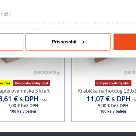
tiež:
cie o vašej geografickej polohe s presnosťou na niekoľko metr
riadenie aktívnym skenovaním konkrétnych charakteristík (odtla
a spracúvajú vaše osobné údaje, nájdete v časti s
vašimi nasta
Prispôsobiť
olať cez Vyhlásenie o používaní súborov cookie.
eklám, poskytovanie funkcií sociálnych médií a analýzu návšte
o používate naše webové stránky, poskytujeme aj našim partner
to partneri môžu príslušné informácie skombinovať s ďalšími údaj
ď ste používali ich služby.
ovinka
Kompostovateľný obal
Kompostovateľný obal
apierová miska S kraft
Krabička na hotdog 230x
8,61 € s DPH
11,07 € s DPH
/ bal.
/ b
7,00 € bez DPH
9,00 € bez DPH
100 ks v balení
100 ks v balení