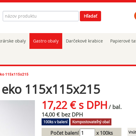
Hľadať
Hľadať
rárske obaly
Gastro obaly
Darčekové krabice
Papierové ta
 eko 115x115x215
e eko 115x115x215
17,22 € s DPH
/ bal.
14,00 € bez DPH
100ks v balení
Kompostovateľný obal
Počet balení
x 100ks
Vnút