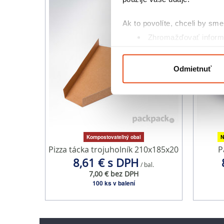
Ak to povolíte, chceli by sme 
Zhromažďovať informá
Identifikovať vaše za
Viac informácií o tom, ako s
Odmietnuť
kedykoľvek zmeniť alebo odv
Na prispôsobenie obsahu a r
cookie. Informácie o tom, ak
médií, inzercie a analýzy. Tí
alebo ktoré od vás získali, ke
Kompostovateľný obal
N
Pizza tácka trojuholník 210x185x20
P
8,61 € s DPH
/ bal.
7,00 € bez DPH
100 ks v balení