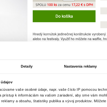
SPOLU
100
ks
za cenu
17,22 € s DPH
Do košíka
Hnedý kornútok jedinečnej konštrukcie vyrobený z
alebo na festivaly. Využiť ho môžete na waffle, h
studené pokrmy. Prírodná lepenka je recyklovat
alebo
väčšiu verziu tohto kornútka
.
Detaily
Nastavenia reklamy
 údajov
cúvame vaše osobné údaje, napr. vaše číslo IP pomocou techno
 a prístup k informáciám na vašom zariadení, aby sme vám mohl
Podobné produkty
reklamy a obsahu, štatistiky publika a vývoj produktov. Môžete s