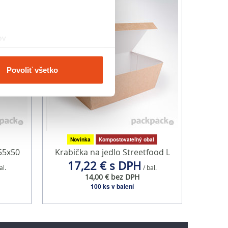
ov
čky prstov).
veniami
. Súhlas môžete
Povoliť všetko
vnosti používame súbory
om v oblasti sociálnych
mi, ktoré ste im poskytli
Novinka
Kompostovateľný obal
55x50
Krabička na jedlo Streetfood L
17,22 € s DPH
al.
/ bal.
14,00 € bez DPH
100 ks v balení