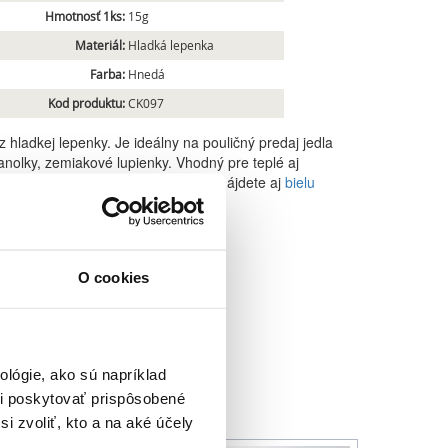
Hmotnosť 1ks:
15g
Materiál:
Hladká lepenka
Farba:
Hnedá
Kod produktu:
CK097
 hladkej lepenky. Je ideálny na pouličný predaj jedla
ranolky, zemiakové lupienky. Vhodný pre teplé aj
eľná a kompostovateľná a v ponuke nájdete aj
bielu
O cookies
lógie, ako sú napríklad
i poskytovať prispôsobené
i zvoliť, kto a na aké účely