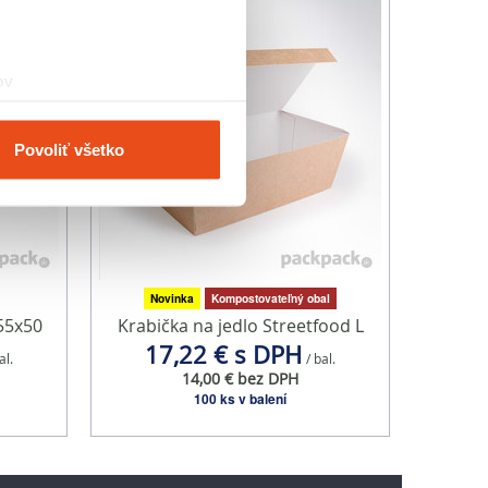
ov
čky prstov).
veniami
. Súhlas môžete
Povoliť všetko
vnosti používame súbory
om v oblasti sociálnych
mi, ktoré ste im poskytli
Novinka
Kompostovateľný obal
55x50
Krabička na jedlo Streetfood L
17,22 € s DPH
al.
/ bal.
14,00 € bez DPH
100 ks v balení