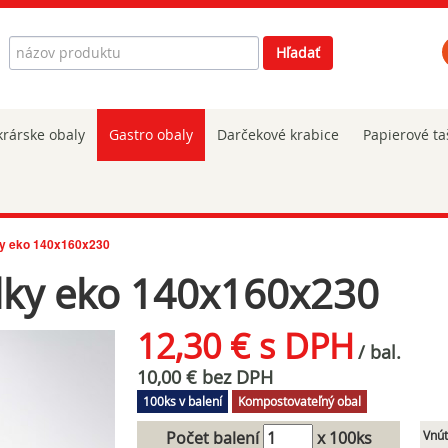
Hľadať
Hľadať
rárske obaly
Gastro obaly
Darčekové krabice
Papierové ta
ky eko 140x160x230
lky eko 140x160x230
12,30 € s DPH
/ bal.
10,00 € bez DPH
100ks v balení
Kompostovateľný obal
Počet balení
x 100ks
Vnút