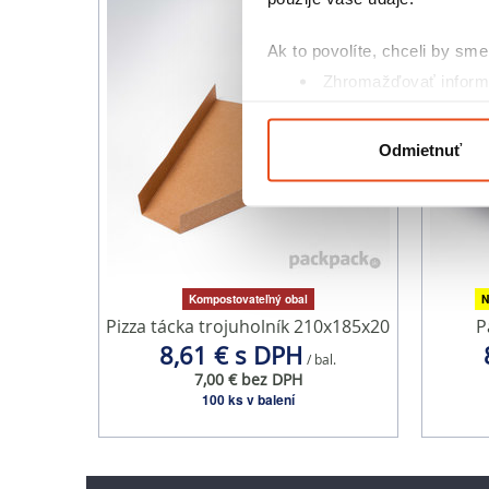
Ak to povolíte, chceli by sme 
Zhromažďovať informá
Identifikovať vaše za
Viac informácií o tom, ako s
Odmietnuť
kedykoľvek zmeniť alebo odv
Na prispôsobenie obsahu a r
cookie. Informácie o tom, ak
médií, inzercie a analýzy. Tí
alebo ktoré od vás získali, ke
Kompostovateľný obal
N
Pizza tácka trojuholník 210x185x20
P
8,61 € s DPH
/ bal.
7,00 € bez DPH
100 ks v balení