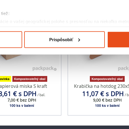
tiež:
cie o vašej geografickej polohe s presnosťou na niekoľko metr
riadenie aktívnym skenovaním konkrétnych charakteristík (odtla
a spracúvajú vaše osobné údaje, nájdete v časti s
vašimi nasta
Prispôsobiť
olať cez Vyhlásenie o používaní súborov cookie.
eklám, poskytovanie funkcií sociálnych médií a analýzu návšte
o používate naše webové stránky, poskytujeme aj našim partner
to partneri môžu príslušné informácie skombinovať s ďalšími údaj
ď ste používali ich služby.
ovinka
Kompostovateľný obal
Kompostovateľný obal
apierová miska S kraft
Krabička na hotdog 230x
8,61 € s DPH
11,07 € s DPH
/ bal.
/ b
7,00 € bez DPH
9,00 € bez DPH
100 ks v balení
100 ks v balení