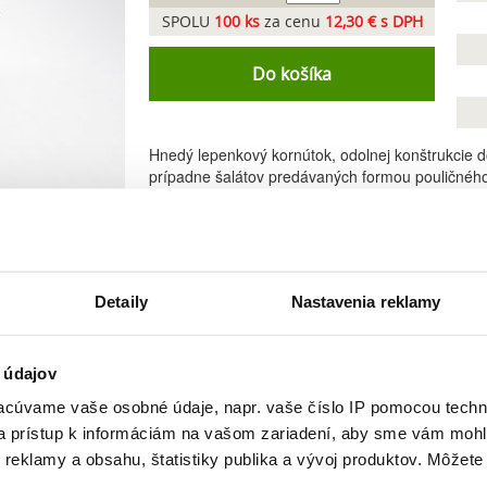
SPOLU
100
ks
za cenu
12,30 € s DPH
Do košíka
Hnedý lepenkový kornútok, odolnej konštrukcie do
prípadne šalátov predávaných formou pouličného 
kompostovateľná a znesie studené aj horúce pokrm
Detaily
Nastavenia reklamy
 údajov
cúvame vaše osobné údaje, napr. vaše číslo IP pomocou techno
 a prístup k informáciám na vašom zariadení, aby sme vám mohl
Podobné produkty
reklamy a obsahu, štatistiky publika a vývoj produktov. Môžete s