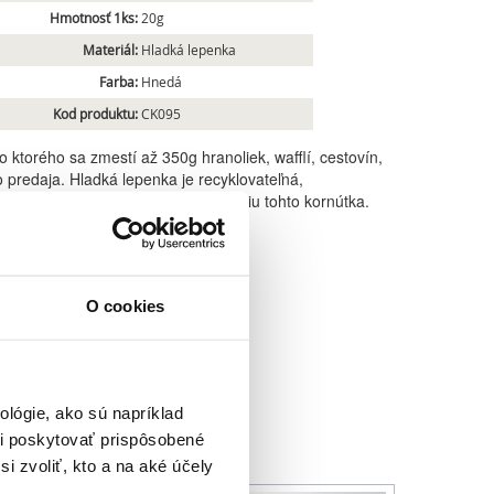
Hmotnosť 1ks:
20g
Materiál:
Hladká lepenka
Farba:
Hnedá
Kod produktu:
CK095
 ktorého sa zmestí až 350g hranoliek, wafflí, cestovín,
predaja. Hladká lepenka je recyklovateľná,
y. K dispozícii máme aj bielu verziu tohto kornútka.
O cookies
lógie, ako sú napríklad
i poskytovať prispôsobené
i zvoliť, kto a na aké účely