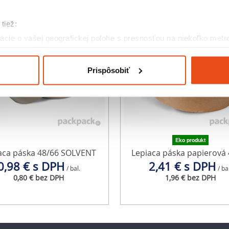
tiež:
cie o vašej geografickej polohe s presnosťou na niekoľko metr
riadenie aktívnym skenovaním konkrétnych charakteristík (odtla
a spracúvajú vaše osobné údaje, nájdete v časti s
vašimi nasta
Prispôsobiť
olať cez Vyhlásenie o používaní súborov cookie.
eklám, poskytovanie funkcií sociálnych médií a analýzu návšte
o používate naše webové stránky, poskytujeme aj našim partner
to partneri môžu príslušné informácie skombinovať s ďalšími údaj
ď ste používali ich služby.
Eko produkt
aca páska 48/66 SOLVENT
Lepiaca páska papierová 
0,98 € s DPH
2,41 € s DPH
/ bal.
/ ba
0,80 € bez DPH
1,96 € bez DPH