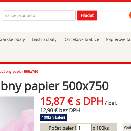
Hľadať
Hľadať
rárske obaly
Gastro obaly
Darčekové krabice
Papierové ta
dvábny papier 500x750
ábny papier 500x750
15,87 € s DPH
/ bal.
12,90 € bez DPH
100ks v balení
Počet balení
x 100ks
Vonk