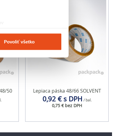
ov
čky prstov).
veniami
. Súhlas môžete
Povoliť všetko
vnosti používame súbory
om v oblasti sociálnych
mi, ktoré ste im poskytli
48/50
Lepiaca páska 48/66 SOLVENT
0,92 € s DPH
l.
/ bal.
0,75 € bez DPH