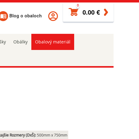
0
0.00 €
Blog o obaloch
šky
Obálky
Obalový materiál
ajšie Rozmery (DxŠ):
500mm x 750mm