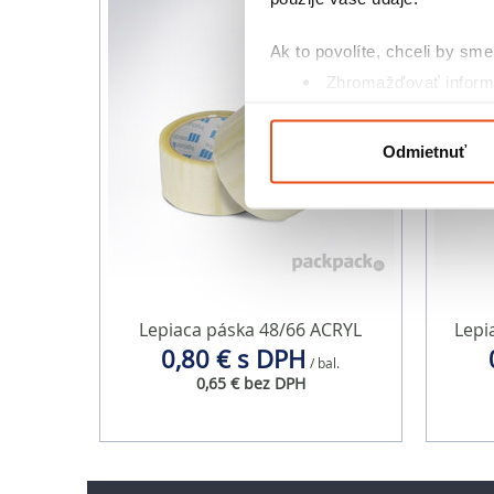
Ak to povolíte, chceli by sme 
Zhromažďovať informá
Identifikovať vaše za
Viac informácií o tom, ako s
Odmietnuť
kedykoľvek zmeniť alebo odv
Na prispôsobenie obsahu a r
cookie. Informácie o tom, ak
médií, inzercie a analýzy. Tí
alebo ktoré od vás získali, ke
Lepiaca páska 48/66 ACRYL
Lepi
0,80 € s DPH
/ bal.
0,65 € bez DPH