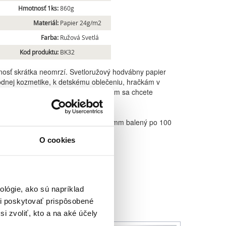
Hmotnosť 1ks:
860g
Materiál:
Papier 24g/m2
Farba:
Ružová Svetlá
Kod produktu:
BK32
bnosť skrátka neomrzí. Svetloružový hodvábny papier
rodnej kozmetike, k detskému oblečeniu, hračkám v
kami či darčekmi bude balením, ktorým sa chcete
ier v hárkoch s veľkosťou 500 x 750 mm balený po 100
O cookies
lógie, ako sú napríklad
i poskytovať prispôsobené
i zvoliť, kto a na aké účely