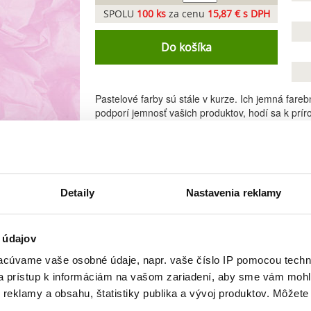
SPOLU
100
ks
za cenu
15,87 € s DPH
Do košíka
Pastelové farby sú stále v kurze. Ich jemná fare
podporí jemnosť vašich produktov, hodí sa k prí
kombinácii s hnedou krabicou, papierovými vizit
odprezentovať.
V našej ponuke nájdete svetložltý hodvábny pap
ks.
Detaily
Nastavenia reklamy
- 1 balenie obsahuje 100 hárkov
 údajov
cúvame vaše osobné údaje, napr. vaše číslo IP pomocou techno
 a prístup k informáciám na vašom zariadení, aby sme vám mohl
Podobné produkty
reklamy a obsahu, štatistiky publika a vývoj produktov. Môžete s