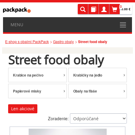
0
0.00 €
MENU
E-shop s obalmi PackPack
Gastro obaly
Street food obaly
Street food obaly
Krabice na pečivo
Krabičky na jedlo
Papierové misky
Obaly na fľaše
Len akciové
Zoradenie: