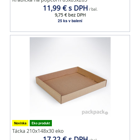
11,99 € s DPH
/ bal.
9,75 € bez DPH
25 ks v balení
Novinka
Eko produkt
Tácka 210x148x30 eko
17,22 € s DPH