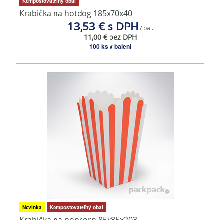
Kompostovateľný obal
Krabička na hotdog 185x70x40
13,53 € s DPH
/ bal.
11,00 € bez DPH
100 ks v balení
Novinka
Kompostovateľný obal
Krabička na popcorn 85x85x203