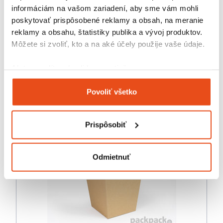
informáciám na vašom zariadení, aby sme vám mohli
poskytovať prispôsobené reklamy a obsah, na meranie
reklamy a obsahu, štatistiky publika a vývoj produktov.
Kornútok biely 150x150
Môžete si zvoliť, kto a na aké účely použije vaše údaje.
9,84 € s DPH
/ bal.
8,00 € bez DPH
Ak to povolíte, chceli by sme tiež:
100 ks v balení
Zhromažďovať informácie o vašej geografickej
Povoliť všetko
polohe s presnosťou na niekoľko metrov
Identifikovať vaše zariadenie aktívnym
skenovaním konkrétnych charakteristík (odtlačky
Prispôsobiť
prstov).
Viac informácií o tom, ako sa spracúvajú vaše osobné
údaje, nájdete v časti s
vašimi nastaveniami
. Súhlas
Odmietnuť
môžete kedykoľvek zmeniť alebo odvolať cez Vyhlásenie
o používaní súborov cookie.
Na prispôsobenie obsahu a reklám, poskytovanie funkcií
sociálnych médií a analýzu návštevnosti používame