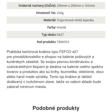
Vnútorné rozmery (DxŠxV):
290mm x 290mm x 165mm
Hmotnosť 1ks:
200g
Materiál:
Trojvrstvová vlnitá lepenka
Farba:
Hnedá
Typ obalu:
0427
Kod produktu:
TBKK053
Praktická kartónová krabica typu FEFCO 427
pre prevádzkovateľov e-shopov na balenie poštových a
kuriérskych zásielok. So svojou pevnou konštrukciou a
uzatvárateľnými klopami je ideálna na balenie celého spektra
tovarov a produktov ako sú knihy, kozmetika, oblečenie, obuv
alebo hand made výrobky. Tento typ krabice je taktiež
dodávaný v rozloženom stave, takže vo vašom sklade bude
zaberať minimum miesta.
Podobné produkty