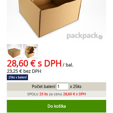
28,60 € s DPH
/ bal.
23,25 € bez DPH
25ks v balení
Počet balení
x 25ks
SPOLU
25
ks
za cenu
28,60 € s DPH
Do košíka