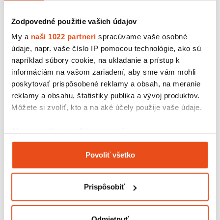
Zodpovedné použitie vašich údajov
My a
naši 1022 partneri
spracúvame vaše osobné
údaje, napr. vaše číslo IP pomocou technológie, ako sú
napríklad súbory cookie, na ukladanie a prístup k
informáciám na vašom zariadení, aby sme vám mohli
poskytovať prispôsobené reklamy a obsah, na meranie
reklamy a obsahu, štatistiky publika a vývoj produktov.
Môžete si zvoliť, kto a na aké účely použije vaše údaje.
Ak to povolíte, chceli by sme tiež:
Kartónová krabička 200x195x60
Zhromažďovať informácie o vašej geografickej
Povoliť všetko
12,30 € s DPH
polohe s presnosťou na niekoľko metrov
/ bal.
Identifikovať vaše zariadenie aktívnym
10,00 € bez DPH
25 ks v balení
skenovaním konkrétnych charakteristík (odtlačky
Prispôsobiť
prstov).
Viac informácií o tom, ako sa spracúvajú vaše osobné
údaje, nájdete v časti s
vašimi nastaveniami
. Súhlas
Odmietnuť