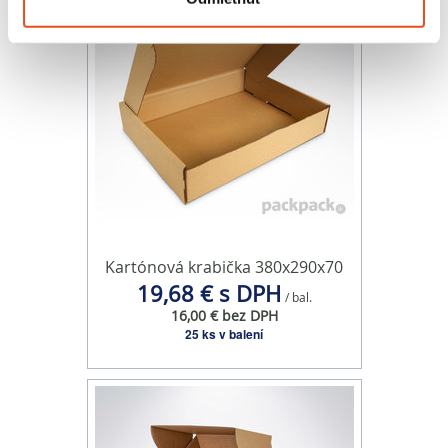
môžete kedykoľvek zmeniť alebo odvolať cez Vyhlásenie
o používaní súborov cookie.
Na prispôsobenie obsahu a reklám, poskytovanie funkcií
sociálnych médií a analýzu návštevnosti používame
súbory cookie. Informácie o tom, ako používate naše
webové stránky, poskytujeme aj našim partnerom v
oblasti sociálnych médií, inzercie a analýzy. Títo partneri
môžu príslušné informácie skombinovať s ďalšími
údajmi, ktoré ste im poskytli alebo ktoré od vás získali,
keď ste používali ich služby.
Kartónová krabička 380x290x70
19,68 € s DPH
/ bal.
16,00 € bez DPH
25 ks v balení