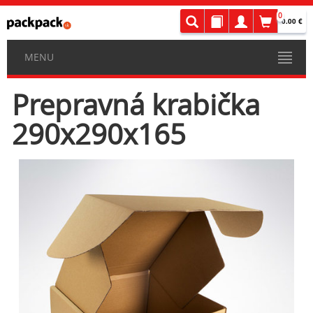
0
0.00 €
MENU
Prepravná krabička
290x290x165