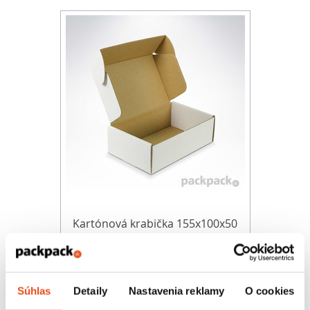
Kartónová krabička 155x100x50
20,30 € s DPH
/ bal.
16,50 € bez DPH
50 ks v balení
Súhlas
Detaily
Nastavenia reklamy
O cookies