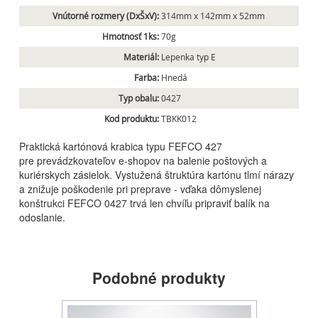
Vnútorné rozmery (DxŠxV):
314mm x 142mm x 52mm
Hmotnosť 1ks:
70g
Materiál:
Lepenka typ E
Farba:
Hnedá
Typ obalu:
0427
Kod produktu:
TBKK012
Praktická kartónová krabica typu FEFCO 427
pre prevádzkovateľov e-shopov na balenie poštových a
kuriérskych zásielok. Vystužená štruktúra kartónu tlmí nárazy
a znižuje poškodenie pri preprave - vďaka dômyslenej
konštrukci FEFCO 0427 trvá len chvíľu pripraviť balík na
odoslanie.
Podobné produkty