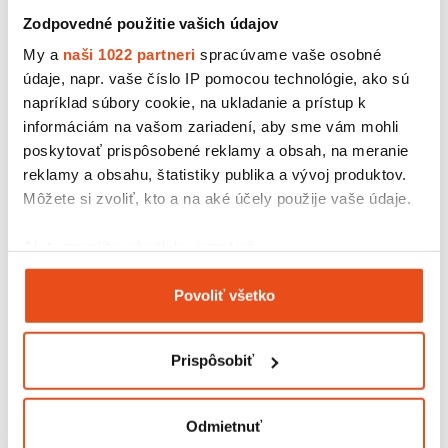
Zodpovedné použitie vašich údajov
My a
naši 1022 partneri
spracúvame vaše osobné
údaje, napr. vaše číslo IP pomocou technológie, ako sú
napríklad súbory cookie, na ukladanie a prístup k
informáciám na vašom zariadení, aby sme vám mohli
poskytovať prispôsobené reklamy a obsah, na meranie
reklamy a obsahu, štatistiky publika a vývoj produktov.
Môžete si zvoliť, kto a na aké účely použije vaše údaje.
Ak to povolíte, chceli by sme tiež:
Kartónová krabička 200x195x60
Zhromažďovať informácie o vašej geografickej
12,30 € s DPH
/ bal.
Povoliť všetko
polohe s presnosťou na niekoľko metrov
10,00 € bez DPH
25 ks v balení
Identifikovať vaše zariadenie aktívnym
skenovaním konkrétnych charakteristík (odtlačky
Prispôsobiť
prstov).
Viac informácií o tom, ako sa spracúvajú vaše osobné
údaje, nájdete v časti s
vašimi nastaveniami
. Súhlas
Odmietnuť
môžete kedykoľvek zmeniť alebo odvolať cez Vyhlásenie