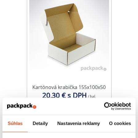
Kartónová krabička 155x100x50
20,30 € s DPH
/ bal.
16,50 € bez DPH
50 ks v balení
Súhlas
Detaily
Nastavenia reklamy
O cookies