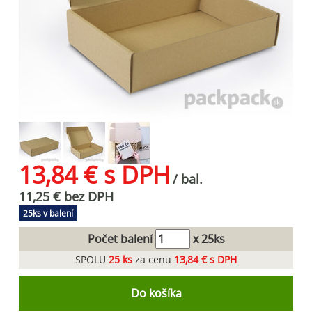
13,84 € s DPH
/ bal.
11,25 € bez DPH
25ks v balení
Počet balení
x 25ks
SPOLU
25
ks
za cenu
13,84 € s DPH
Do košíka