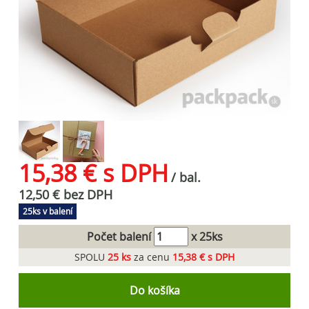
15,38 € s DPH
/ bal.
12,50 € bez DPH
25ks v balení
Počet balení
x 25ks
SPOLU
25
ks
za cenu
15,38 € s DPH
Do košíka