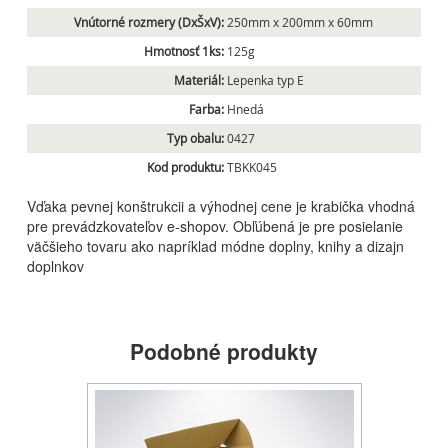
Vnútorné rozmery (DxŠxV):
250mm x 200mm x 60mm
Hmotnosť 1ks:
125g
Materiál:
Lepenka typ E
Farba:
Hnedá
Typ obalu:
0427
Kod produktu:
TBKK045
Vďaka pevnej konštrukcii a výhodnej cene je krabička vhodná
pre prevádzkovateľov e-shopov. Obľúbená je pre posielanie
väčšieho tovaru ako napríklad módne doplny, knihy a dizajn
doplnkov
Podobné produkty