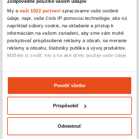
Zodpovedné použitie vašich údajov
My a
naši 1022 partneri
spracúvame vaše osobné
údaje, napr. vaše číslo IP pomocou technológie, ako sú
napríklad súbory cookie, na ukladanie a prístup k
informáciám na vašom zariadení, aby sme vám mohli
poskytovať prispôsobené reklamy a obsah, na meranie
reklamy a obsahu, štatistiky publika a vývoj produktov.
Môžete si zvoliť, kto a na aké účely použije vaše údaje.
Kartónová krabička 200x195x60
Ak to povolíte, chceli by sme tiež:
12,30 € s DPH
/ bal.
Zhromažďovať informácie o vašej geografickej
10,00 € bez DPH
Povoliť všetko
polohe s presnosťou na niekoľko metrov
25 ks v balení
Identifikovať vaše zariadenie aktívnym
skenovaním konkrétnych charakteristík (odtlačky
Prispôsobiť
prstov).
Viac informácií o tom, ako sa spracúvajú vaše osobné
údaje, nájdete v časti s
vašimi nastaveniami
. Súhlas
Odmietnuť
môžete kedykoľvek zmeniť alebo odvolať cez Vyhlásenie