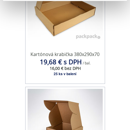
o používaní súborov cookie.
Na prispôsobenie obsahu a reklám, poskytovanie funkcií
sociálnych médií a analýzu návštevnosti používame
súbory cookie. Informácie o tom, ako používate naše
webové stránky, poskytujeme aj našim partnerom v
oblasti sociálnych médií, inzercie a analýzy. Títo partneri
môžu príslušné informácie skombinovať s ďalšími
Kartónová krabička 380x290x70
údajmi, ktoré ste im poskytli alebo ktoré od vás získali,
19,68 € s DPH
keď ste používali ich služby.
/ bal.
16,00 € bez DPH
25 ks v balení