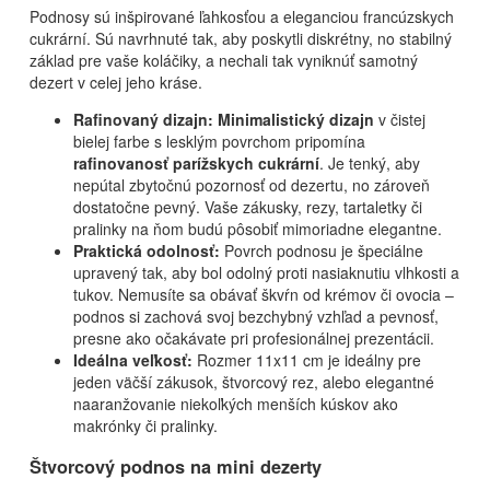
Podnosy sú inšpirované ľahkosťou a eleganciou francúzskych
cukrární. Sú navrhnuté tak, aby poskytli diskrétny, no stabilný
základ pre vaše koláčiky, a nechali tak vyniknúť samotný
dezert v celej jeho kráse.
Rafinovaný dizajn:
Minimalistický dizajn
v čistej
bielej farbe s lesklým povrchom pripomína
rafinovanosť parížskych cukrární
. Je tenký, aby
nepútal zbytočnú pozornosť od dezertu, no zároveň
dostatočne pevný. Vaše zákusky, rezy, tartaletky či
pralinky na ňom budú pôsobiť mimoriadne elegantne.
Praktická odolnosť:
Povrch podnosu je špeciálne
upravený tak, aby bol odolný proti nasiaknutiu vlhkosti a
tukov. Nemusíte sa obávať škvŕn od krémov či ovocia –
podnos si zachová svoj bezchybný vzhľad a pevnosť,
presne ako očakávate pri profesionálnej prezentácii.
Ideálna veľkosť:
Rozmer 11x11 cm je ideálny pre
jeden väčší zákusok, štvorcový rez, alebo elegantné
naaranžovanie niekoľkých menších kúskov ako
makrónky či pralinky.
Štvorcový podnos na mini dezerty