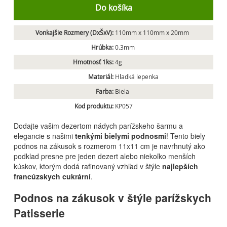
Do košíka
Vonkajšie Rozmery (DxŠxV):
110mm x 110mm x 20mm
Hrúbka:
0.3mm
Hmotnosť 1ks:
4g
Materiál:
Hladká lepenka
Farba:
Biela
Kod produktu:
KP057
Dodajte vašim dezertom nádych parížskeho šarmu a
elegancie s našimi
tenkými bielymi podnosmi
! Tento biely
podnos na zákusok s rozmerom 11x11 cm je navrhnutý ako
podklad presne pre jeden dezert alebo niekoľko menších
kúskov, ktorým dodá rafinovaný vzhľad v štýle
najlepších
francúzskych cukrární
.
Podnos na zákusok v štýle parížskych
Patisserie