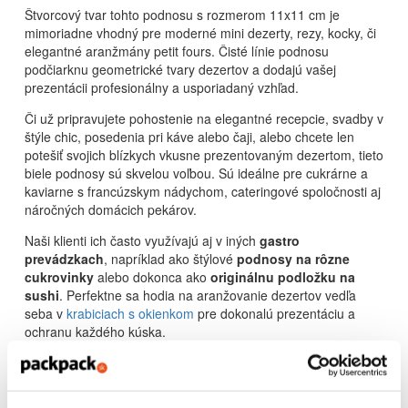
Štvorcový tvar tohto podnosu s rozmerom 11x11 cm je
mimoriadne vhodný pre moderné mini dezerty, rezy, kocky, či
elegantné aranžmány petit fours. Čisté línie podnosu
podčiarknu geometrické tvary dezertov a dodajú vašej
prezentácii profesionálny a usporiadaný vzhľad.
Či už pripravujete pohostenie na elegantné recepcie, svadby v
štýle chic, posedenia pri káve alebo čaji, alebo chcete len
potešiť svojich blízkych vkusne prezentovaným dezertom, tieto
biele podnosy sú skvelou voľbou. Sú ideálne pre cukrárne a
kaviarne s francúzskym nádychom, cateringové spoločnosti aj
náročných domácich pekárov.
Naši klienti ich často využívajú aj v iných
gastro
prevádzkach
, napríklad ako štýlové
podnosy na rôzne
cukrovinky
alebo dokonca ako
originálnu podložku na
sushi
. Perfektne sa hodia na aranžovanie dezertov vedľa
seba v
krabiciach s okienkom
pre dokonalú prezentáciu a
ochranu každého kúska.
Doprajte svojim dezertom dotyk parížskej elegancie s týmito
jedinečnými podnosmi!