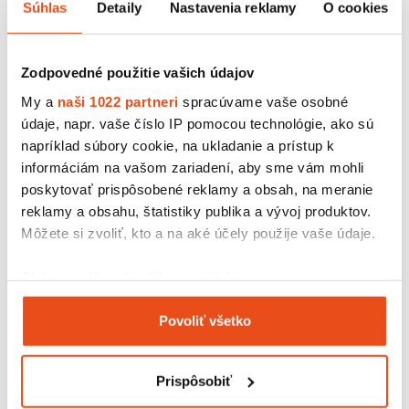
Súhlas
Detaily
Nastavenia reklamy
O cookies
Podobné produkty
Zodpovedné použitie vašich údajov
My a
naši 1022 partneri
spracúvame vaše osobné
údaje, napr. vaše číslo IP pomocou technológie, ako sú
napríklad súbory cookie, na ukladanie a prístup k
informáciám na vašom zariadení, aby sme vám mohli
poskytovať prispôsobené reklamy a obsah, na meranie
reklamy a obsahu, štatistiky publika a vývoj produktov.
Môžete si zvoliť, kto a na aké účely použije vaše údaje.
Ak to povolíte, chceli by sme tiež:
Zhromažďovať informácie o vašej geografickej
Povoliť všetko
polohe s presnosťou na niekoľko metrov
Eko produkt
Identifikovať vaše zariadenie aktívnym
Cukrárska prepravka s vekom
skenovaním konkrétnych charakteristík (odtlačky
500x262x68
Prispôsobiť
prstov).
19,99 € s DPH
/ bal.