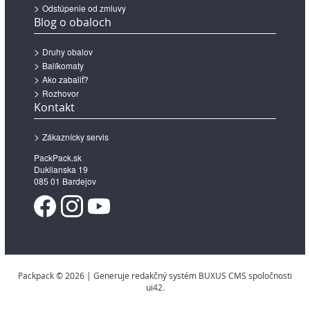
Odstúpenie od zmluvy
Blog o obaloch
Druhy obalov
Balíkomaty
Ako zabaliť?
Rozhovor
Kontakt
Zákaznícky servis
PackPack.sk
Duklianska 19
085 01 Bardejov
Packpack © 2026 | Generuje redakčný systém BUXUS CMS spoločnosti
ui42.