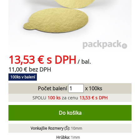
13,53 € s DPH
/ bal.
11,00 € bez DPH
100ks v balení
Počet balení
x 100ks
SPOLU
100
ks
za cenu
13,53 € s DPH
Do košíka
Vonkajšie Rozmery (Š):
10mm
Hrúbka:
1mm