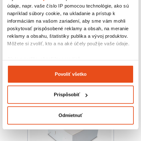
údaje, napr. vaše číslo IP pomocou technológie, ako sú
napríklad súbory cookie, na ukladanie a prístup k
informáciám na vašom zariadení, aby sme vám mohli
poskytovať prispôsobené reklamy a obsah, na meranie
reklamy a obsahu, štatistiky publika a vývoj produktov.
Podložka pod zákusok 10x10 cm
Môžete si zvoliť, kto a na aké účely použije vaše údaje.
čierna
20,91 € s DPH
Ak to povolíte, chceli by sme tiež:
/ bal.
17,00 € bez DPH
Zhromažďovať informácie o vašej geografickej
100 ks v balení
Povoliť všetko
polohe s presnosťou na niekoľko metrov
Identifikovať vaše zariadenie aktívnym
skenovaním konkrétnych charakteristík (odtlačky
Prispôsobiť
prstov).
Viac informácií o tom, ako sa spracúvajú vaše osobné
údaje, nájdete v časti s
vašimi nastaveniami
. Súhlas
Odmietnuť
môžete kedykoľvek zmeniť alebo odvolať cez Vyhlásenie
o používaní súborov cookie.