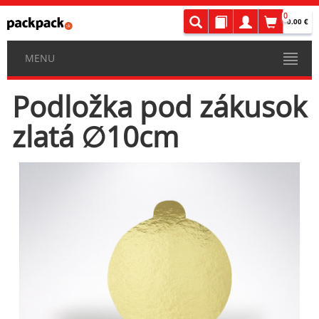
0
0.00 €
MENU
Podložka pod zákusok
zlatá ∅10cm