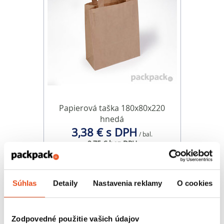
Papierová taška 180x80x220
hnedá
3,38 € s DPH
/ bal.
2,75 € bez DPH
25 ks v balení
Súhlas
Detaily
Nastavenia reklamy
O cookies
Zodpovedné použitie vašich údajov