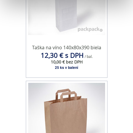
Na prispôsobenie obsahu a reklám, poskytovanie funkcií
sociálnych médií a analýzu návštevnosti používame
súbory cookie. Informácie o tom, ako používate naše
webové stránky, poskytujeme aj našim partnerom v
oblasti sociálnych médií, inzercie a analýzy. Títo partneri
môžu príslušné informácie skombinovať s ďalšími
Taška na víno 140x80x390 biela
údajmi, ktoré ste im poskytli alebo ktoré od vás získali,
12,30 € s DPH
/ bal.
keď ste používali ich služby.
10,00 € bez DPH
25 ks v balení