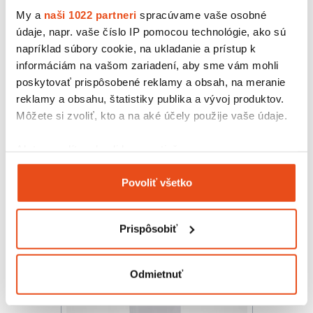
My a
naši 1022 partneri
spracúvame vaše osobné
údaje, napr. vaše číslo IP pomocou technológie, ako sú
napríklad súbory cookie, na ukladanie a prístup k
informáciám na vašom zariadení, aby sme vám mohli
poskytovať prispôsobené reklamy a obsah, na meranie
reklamy a obsahu, štatistiky publika a vývoj produktov.
Môžete si zvoliť, kto a na aké účely použije vaše údaje.
Papierová taška 220x100x280
hnedá
Ak to povolíte, chceli by sme tiež:
3,38 € s DPH
Zhromažďovať informácie o vašej geografickej
/ bal.
2,75 € bez DPH
Povoliť všetko
polohe s presnosťou na niekoľko metrov
25 ks v balení
Identifikovať vaše zariadenie aktívnym
skenovaním konkrétnych charakteristík (odtlačky
Prispôsobiť
prstov).
Viac informácií o tom, ako sa spracúvajú vaše osobné
údaje, nájdete v časti s
vašimi nastaveniami
. Súhlas
Odmietnuť
môžete kedykoľvek zmeniť alebo odvolať cez Vyhlásenie
o používaní súborov cookie.