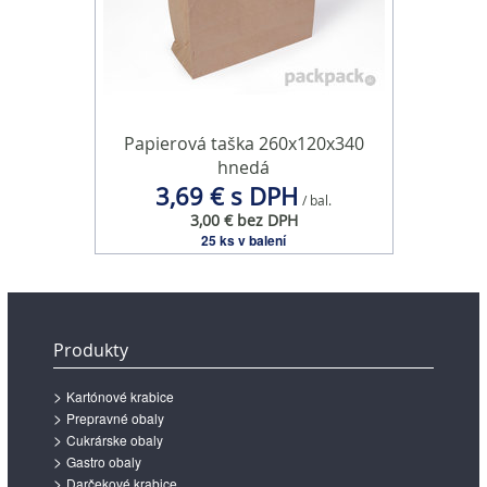
Papierová taška 260x120x340
hnedá
3,69 € s DPH
/ bal.
3,00 € bez DPH
25 ks v balení
Produkty
Kartónové krabice
Prepravné obaly
Cukrárske obaly
Gastro obaly
Darčekové krabice