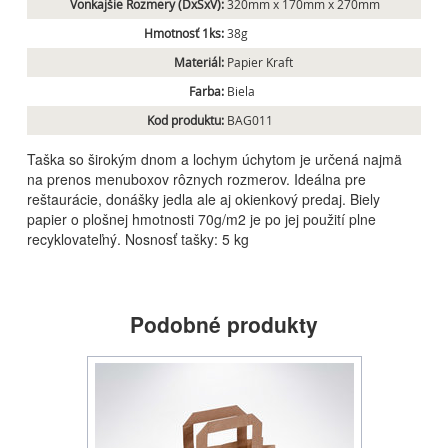
Vonkajšie Rozmery (DxŠxV):
320mm x 170mm x 270mm
Hmotnosť 1ks:
38g
Materiál:
Papier Kraft
Farba:
Biela
Kod produktu:
BAG011
Taška so širokým dnom a lochym úchytom je určená najmä
na prenos menuboxov rôznych rozmerov. Ideálna pre
reštaurácie, donášky jedla ale aj okienkový predaj. Biely
papier o plošnej hmotnosti 70g/m2 je po jej použití plne
recyklovateľný. Nosnosť tašky: 5 kg
Podobné produkty