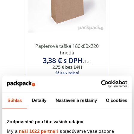
Papierová taška 180x80x220
hnedá
3,38 € s DPH
/ bal.
2,75 € bez DPH
25 ks v balení
Súhlas
Detaily
Nastavenia reklamy
O cookies
Zodpovedné použitie vašich údajov
My a
naši 1022 partneri
spracúvame vaše osobné