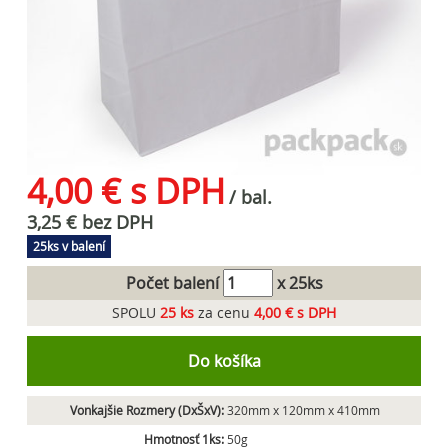
4,00 € s DPH
/ bal.
3,25 € bez DPH
25ks v balení
Počet balení
x 25ks
SPOLU
25
ks
za cenu
4,00 € s DPH
Do košíka
Vonkajšie Rozmery (DxŠxV):
320mm x 120mm x 410mm
Hmotnosť 1ks:
50g