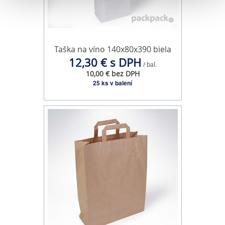
Na prispôsobenie obsahu a reklám, poskytovanie funkcií
sociálnych médií a analýzu návštevnosti používame
súbory cookie. Informácie o tom, ako používate naše
webové stránky, poskytujeme aj našim partnerom v
Taška na víno 140x80x390 biela
oblasti sociálnych médií, inzercie a analýzy. Títo partneri
12,30 € s DPH
môžu príslušné informácie skombinovať s ďalšími
/ bal.
10,00 € bez DPH
údajmi, ktoré ste im poskytli alebo ktoré od vás získali,
25 ks v balení
keď ste používali ich služby.