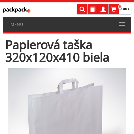
0
0.00 €
MENU
Papierová taška
320x120x410 biela