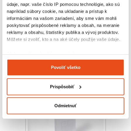
údaje, napr. vaše číslo IP pomocou technológie, ako sú
napríklad súbory cookie, na ukladanie a prístup k
informáciám na vašom zariadení, aby sme vám mohli
poskytovať prispôsobené reklamy a obsah, na meranie
reklamy a obsahu, štatistiky publika a vývoj produktov.
Papierová taška 220x100x280
Môžete si zvoliť, kto a na aké účely použije vaše údaje.
hnedá
3,38 € s DPH
/ bal.
Ak to povolíte, chceli by sme tiež:
2,75 € bez DPH
Zhromažďovať informácie o vašej geografickej
25 ks v balení
Povoliť všetko
polohe s presnosťou na niekoľko metrov
Identifikovať vaše zariadenie aktívnym
skenovaním konkrétnych charakteristík (odtlačky
Prispôsobiť
prstov).
Viac informácií o tom, ako sa spracúvajú vaše osobné
údaje, nájdete v časti s
vašimi nastaveniami
. Súhlas
Odmietnuť
môžete kedykoľvek zmeniť alebo odvolať cez Vyhlásenie
o používaní súborov cookie.