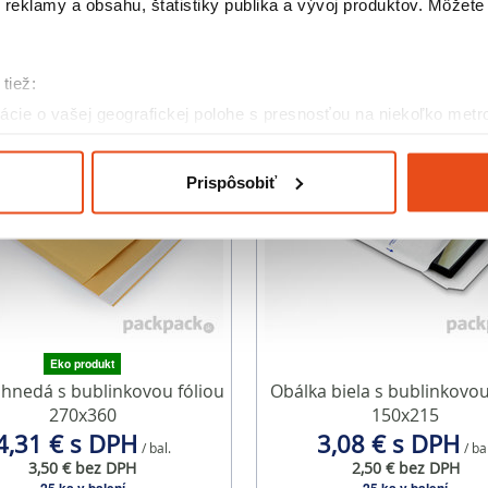
reklamy a obsahu, štatistiky publika a vývoj produktov. Môžete s
Podobné produkty
tiež:
cie o vašej geografickej polohe s presnosťou na niekoľko metr
riadenie aktívnym skenovaním konkrétnych charakteristík (odtla
a spracúvajú vaše osobné údaje, nájdete v časti s
vašimi nasta
Prispôsobiť
olať cez Vyhlásenie o používaní súborov cookie.
eklám, poskytovanie funkcií sociálnych médií a analýzu návšte
o používate naše webové stránky, poskytujeme aj našim partner
to partneri môžu príslušné informácie skombinovať s ďalšími údaj
ď ste používali ich služby.
Eko produkt
 hnedá s bublinkovou fóliou
Obálka biela s bublinkovou
270x360
150x215
4,31 € s DPH
3,08 € s DPH
/ bal.
/ ba
3,50 € bez DPH
2,50 € bez DPH