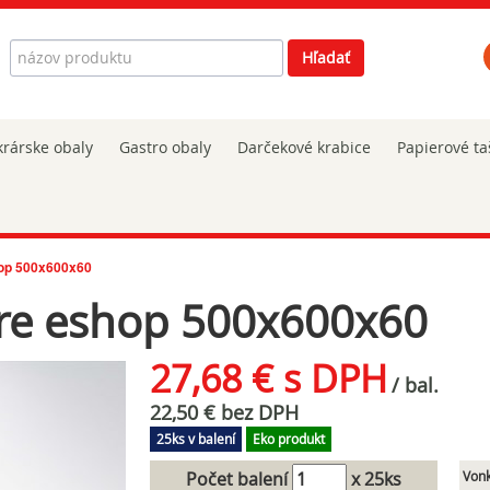
Hľadať
Hľadať
rárske obaly
Gastro obaly
Darčekové krabice
Papierové ta
hop 500x600x60
pre eshop 500x600x60
27,68 € s DPH
/ bal.
22,50 € bez DPH
25ks v balení
Eko produkt
Počet balení
x 25ks
Vonk