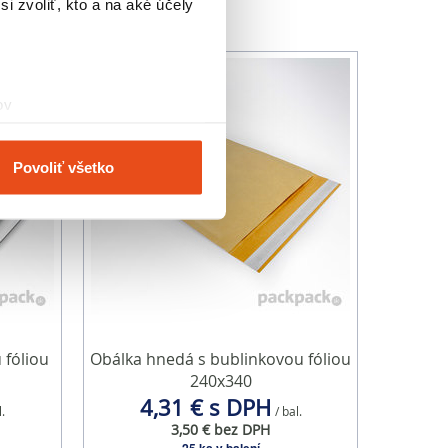
i zvoliť, kto a na aké účely
ov
čky prstov).
veniami
. Súhlas môžete
Povoliť všetko
vnosti používame súbory
om v oblasti sociálnych
mi, ktoré ste im poskytli
 fóliou
Obálka hnedá s bublinkovou fóliou
240x340
4,31 € s DPH
l.
/ bal.
3,50 € bez DPH