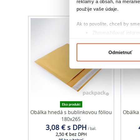
reklamy a obsah, na meranie 
použije vaše údaje.
Ak to povolíte, chceli by sme 
Zhromažďovať informá
Identifikovať vaše za
Viac informácií o tom, ako s
Odmietnuť
kedykoľvek zmeniť alebo odv
Na prispôsobenie obsahu a r
cookie. Informácie o tom, ak
médií, inzercie a analýzy. Tí
alebo ktoré od vás získali, ke
Eko produkt
Obálka hnedá s bublinkovou fóliou
Obálka
180x265
3,08 € s DPH
/ bal.
2,50 € bez DPH