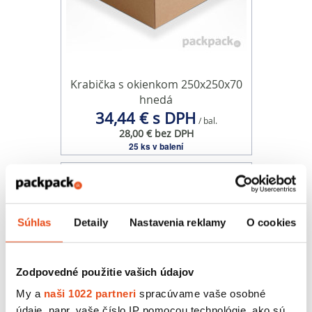
Krabička s okienkom 250x250x70
hnedá
34,44 € s DPH
/ bal.
28,00 € bez DPH
25 ks v balení
Súhlas
Detaily
Nastavenia reklamy
O cookies
Zodpovedné použitie vašich údajov
My a
naši 1022 partneri
spracúvame vaše osobné
údaje, napr. vaše číslo IP pomocou technológie, ako sú