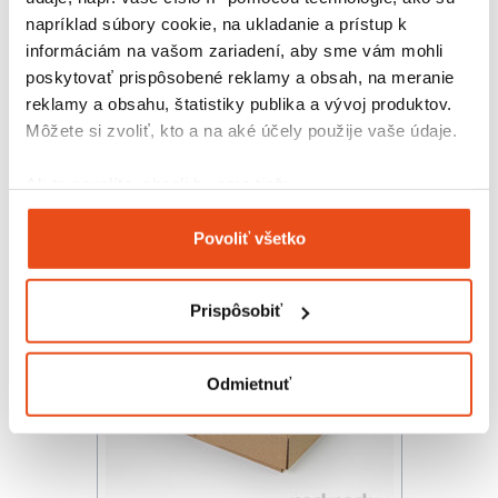
napríklad súbory cookie, na ukladanie a prístup k
informáciám na vašom zariadení, aby sme vám mohli
poskytovať prispôsobené reklamy a obsah, na meranie
Krabička s okienkom 150x100x35
reklamy a obsahu, štatistiky publika a vývoj produktov.
14,76 € s DPH
Môžete si zvoliť, kto a na aké účely použije vaše údaje.
/ bal.
12,00 € bez DPH
25 ks v balení
Ak to povolíte, chceli by sme tiež:
Zhromažďovať informácie o vašej geografickej
Povoliť všetko
polohe s presnosťou na niekoľko metrov
Identifikovať vaše zariadenie aktívnym
skenovaním konkrétnych charakteristík (odtlačky
Prispôsobiť
prstov).
Viac informácií o tom, ako sa spracúvajú vaše osobné
údaje, nájdete v časti s
vašimi nastaveniami
. Súhlas
Odmietnuť
môžete kedykoľvek zmeniť alebo odvolať cez Vyhlásenie
o používaní súborov cookie.
Na prispôsobenie obsahu a reklám, poskytovanie funkcií