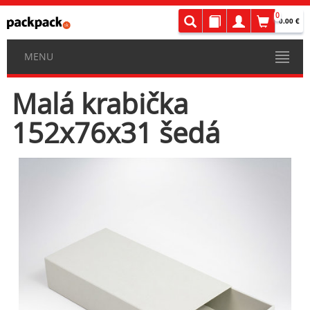
0
0.00 €
MENU
Malá krabička
152x76x31 šedá