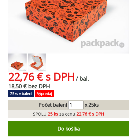
22,76 € s DPH
/ bal.
18,50 € bez DPH
25ks v balení
Výpredaj
Počet balení
x 25ks
SPOLU
25
ks
za cenu
22,76 € s DPH
Do košíka