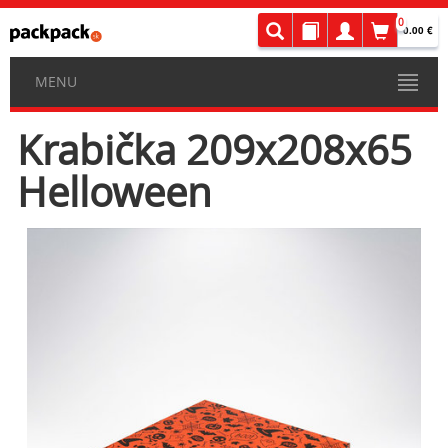
0
0.00 €
MENU
Krabička 209x208x65
Helloween