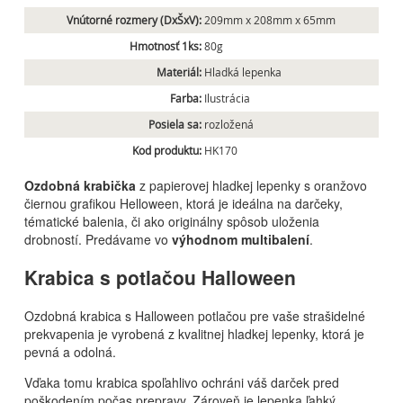
Vnútorné rozmery (DxŠxV):
209mm x 208mm x 65mm
Hmotnosť 1ks:
80g
Materiál:
Hladká lepenka
Farba:
Ilustrácia
Posiela sa:
rozložená
Kod produktu:
HK170
Ozdobná krabička
z papierovej hladkej lepenky s oranžovo
čiernou grafikou Helloween, ktorá je ideálna na darčeky,
tématické balenia, či ako originálny spôsob uloženia
drobností. Predávame vo
výhodnom multibalení
.
Krabica s potlačou Halloween
Ozdobná krabica s Halloween potlačou pre vaše strašidelné
prekvapenia je vyrobená z kvalitnej hladkej lepenky, ktorá je
pevná a odolná.
Vďaka tomu krabica spoľahlivo ochráni váš darček pred
poškodením počas prepravy. Zároveň je lepenka ľahký