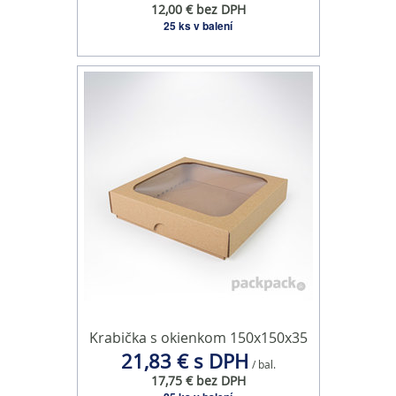
12,00 € bez DPH
oblasti sociálnych médií, inzercie a analýzy. Títo partneri
25 ks v balení
môžu príslušné informácie skombinovať s ďalšími
údajmi, ktoré ste im poskytli alebo ktoré od vás získali,
keď ste používali ich služby.
Krabička s okienkom 150x150x35
21,83 € s DPH
/ bal.
17,75 € bez DPH