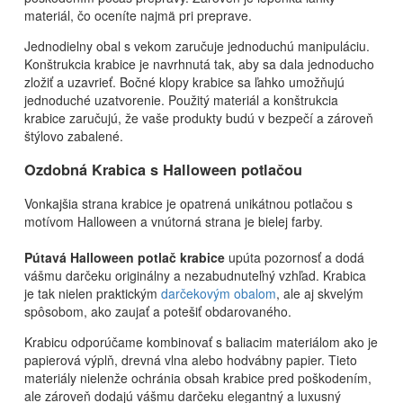
materiál, čo oceníte najmä pri preprave.
Jednodielny obal s vekom zaručuje jednoduchú manipuláciu.
Konštrukcia krabice je navrhnutá tak, aby sa dala jednoducho
zložiť a uzavrieť. Bočné klopy krabice sa ľahko umožňujú
jednoduché uzatvorenie. Použitý materiál a konštrukcia
krabice zaručujú, že vaše produkty budú v bezpečí a zároveň
štýlovo zabalené.
Ozdobná Krabica s Halloween potlačou
Vonkajšia strana krabice je opatrená unikátnou potlačou s
motívom Halloween a vnútorná strana je bielej farby.
Pútavá Halloween potlač krabice
upúta pozornosť a dodá
vášmu darčeku originálny a nezabudnuteľný vzhľad. Krabica
je tak nielen praktickým
darčekovým obalom
, ale aj skvelým
spôsobom, ako zaujať a potešiť obdarovaného.
Krabicu odporúčame kombinovať s baliacim materiálom ako je
papierová výplň, drevná vlna alebo hodvábny papier. Tieto
materiály nielenže ochránia obsah krabice pred poškodením,
ale zároveň dodajú vášmu darčeku elegantný a luxusný