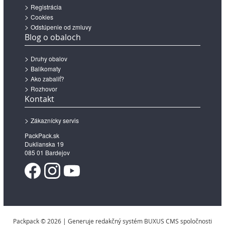
Registrácia
Cookies
Odstúpenie od zmluvy
Blog o obaloch
Druhy obalov
Balíkomaty
Ako zabaliť?
Rozhovor
Kontakt
Zákaznícky servis
PackPack.sk
Duklianska 19
085 01 Bardejov
Packpack © 2026 | Generuje redakčný systém BUXUS CMS spoločnosti