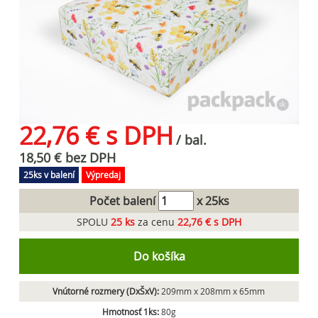
22,76 € s DPH
/ bal.
18,50 € bez DPH
25ks v balení
Výpredaj
Počet balení
x 25ks
SPOLU
25
ks
za cenu
22,76 € s DPH
Do košíka
Vnútorné rozmery (DxŠxV):
209mm x 208mm x 65mm
Hmotnosť 1ks:
80g