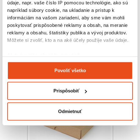
údaje, napr. vaše číslo IP pomocou technológie, ako sú
napríklad súbory cookie, na ukladanie a prístup k
informáciám na vašom zariadení, aby sme vám mohli
poskytovať prispôsobené reklamy a obsah, na meranie
reklamy a obsahu, štatistiky publika a vývoj produktov.
Krabička s okienkom 150x100x35
Môžete si zvoliť, kto a na aké účely použije vaše údaje.
14,76 € s DPH
/ bal.
12,00 € bez DPH
Ak to povolíte, chceli by sme tiež:
25 ks v balení
Zhromažďovať informácie o vašej geografickej
Povoliť všetko
polohe s presnosťou na niekoľko metrov
Identifikovať vaše zariadenie aktívnym
skenovaním konkrétnych charakteristík (odtlačky
Prispôsobiť
prstov).
Viac informácií o tom, ako sa spracúvajú vaše osobné
údaje, nájdete v časti s
vašimi nastaveniami
. Súhlas
Odmietnuť
môžete kedykoľvek zmeniť alebo odvolať cez Vyhlásenie
o používaní súborov cookie.
Na prispôsobenie obsahu a reklám, poskytovanie funkcií