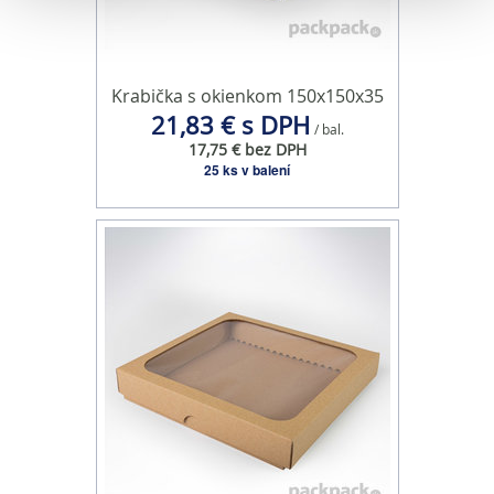
sociálnych médií a analýzu návštevnosti používame
súbory cookie. Informácie o tom, ako používate naše
webové stránky, poskytujeme aj našim partnerom v
Krabička s okienkom 150x150x35
oblasti sociálnych médií, inzercie a analýzy. Títo partneri
21,83 € s DPH
/ bal.
môžu príslušné informácie skombinovať s ďalšími
17,75 € bez DPH
údajmi, ktoré ste im poskytli alebo ktoré od vás získali,
25 ks v balení
keď ste používali ich služby.