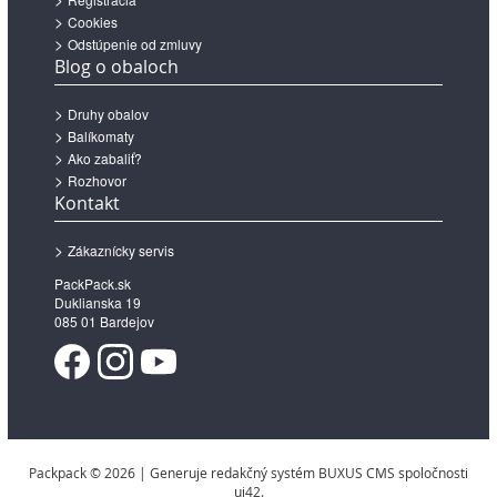
Cookies
Odstúpenie od zmluvy
Blog o obaloch
Druhy obalov
Balíkomaty
Ako zabaliť?
Rozhovor
Kontakt
Zákaznícky servis
PackPack.sk
Duklianska 19
085 01 Bardejov
Packpack © 2026 | Generuje redakčný systém BUXUS CMS spoločnosti
ui42.