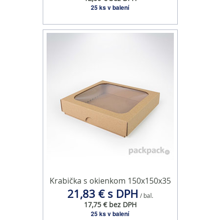
oblasti sociálnych médií, inzercie a analýzy. Títo partneri
25 ks v balení
môžu príslušné informácie skombinovať s ďalšími
údajmi, ktoré ste im poskytli alebo ktoré od vás získali,
keď ste používali ich služby.
Krabička s okienkom 150x150x35
21,83 € s DPH
/ bal.
17,75 € bez DPH
25 ks v balení