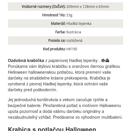
Vnútorné rozmery (DxŠxV):
209mm x 128mm x 65mm
Hmotnosť 1ks:
53g
Materiál:
Hladká lepenka
Farba:
Ilustrácia
Posiela sa:
rozložená
Kod produktu:
HK190
Ozdobná krabička
z papierovej hladkej lepenky . 🎃👻
Ponúkame vám štýlovú krabičku s oranžovo čiernou grafikou
Helloween halloweenskou potlačou, ktorá premení vaše
darčeky na strašidelne krásne prekvapenia. Krabička je
vyrobená z pevnej hladkej lepenky, ktorá ochráni vaše
darčeky pred poškodením.
Jej jednoduchá konštrukcia s vekom zaručuje rýchle a
bezpečné balenie. Plnofarebná potlač s motívom Halloweenu
upúta pozornosť a dodá vášmu darčeku originálny a
nezabudnuteľný vzhľad. Predávame vo výhodnom multibalení.
Krabica s potlačou Halloween