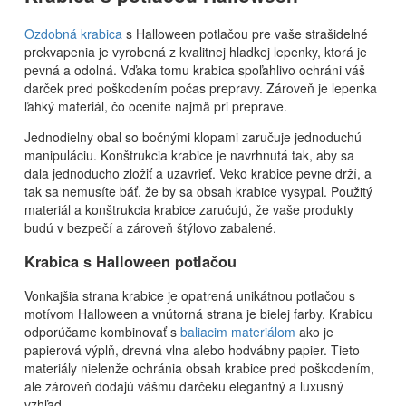
Ozdobná krabica
s Halloween potlačou pre vaše strašidelné
prekvapenia je vyrobená z kvalitnej hladkej lepenky, ktorá je
pevná a odolná. Vďaka tomu krabica spoľahlivo ochráni váš
darček pred poškodením počas prepravy. Zároveň je lepenka
ľahký materiál, čo oceníte najmä pri preprave.
Jednodielny obal so bočnými klopami zaručuje jednoduchú
manipuláciu. Konštrukcia krabice je navrhnutá tak, aby sa
dala jednoducho zložiť a uzavrieť. Veko krabice pevne drží, a
tak sa nemusíte báť, že by sa obsah krabice vysypal. Použitý
materiál a konštrukcia krabice zaručujú, že vaše produkty
budú v bezpečí a zároveň štýlovo zabalené.
Krabica s Halloween potlačou
Vonkajšia strana krabice je opatrená unikátnou potlačou s
motívom Halloween a vnútorná strana je bielej farby. Krabicu
odporúčame kombinovať s
baliacim materiálom
ako je
papierová výplň, drevná vlna alebo hodvábny papier. Tieto
materiály nielenže ochránia obsah krabice pred poškodením,
ale zároveň dodajú vášmu darčeku elegantný a luxusný
vzhľad.