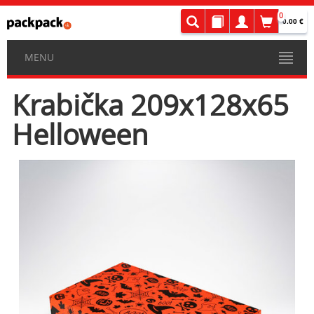
0
0.00 €
MENU
Krabička 209x128x65
Helloween