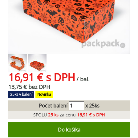
16,91 € s DPH
/ bal.
13,75 € bez DPH
25ks v balení
Novinka
Počet balení
x 25ks
SPOLU
25
ks
za cenu
16,91 € s DPH
Do košíka