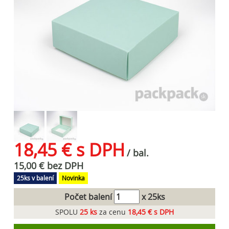
18,45 € s DPH
/ bal.
15,00 € bez DPH
25ks v balení
Novinka
Počet balení
x 25ks
SPOLU
25
ks
za cenu
18,45 € s DPH