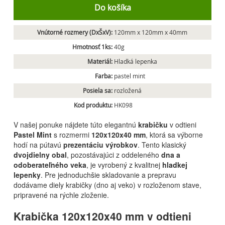
Do košíka
Vnútorné rozmery (DxŠxV):
120mm x 120mm x 40mm
Hmotnosť 1ks:
40g
Materiál:
Hladká lepenka
Farba:
pastel mint
Posiela sa:
rozložená
Kod produktu:
HK098
V našej ponuke nájdete túto elegantnú
krabičku
v odtieni
Pastel Mint
s rozmermi
120x120x40 mm
, ktorá sa výborne
hodí na pútavú
prezentáciu výrobkov
. Tento klasický
dvojdielny obal
, pozostávajúci z oddeleného
dna a
odoberateľného veka
, je vyrobený z kvalitnej
hladkej
lepenky
. Pre jednoduchšie skladovanie a prepravu
dodávame diely krabičky (dno aj veko) v rozloženom stave,
pripravené na rýchle zloženie.
Krabička 120x120x40 mm
v odtieni