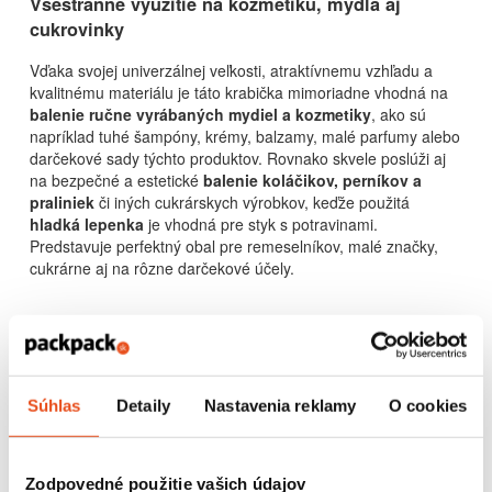
Všestranné využitie na
kozmetiku, mydlá
aj
cukrovinky
Vďaka svojej univerzálnej veľkosti, atraktívnemu vzhľadu a
kvalitnému materiálu je táto krabička mimoriadne vhodná na
balenie ručne vyrábaných mydiel a kozmetiky
, ako sú
napríklad tuhé šampóny, krémy, balzamy, malé parfumy alebo
darčekové sady týchto produktov. Rovnako skvele poslúži aj
na bezpečné a estetické
balenie koláčikov, perníkov a
praliniek
či iných cukrárskych výrobkov, keďže použitá
hladká lepenka
je vhodná pre styk s potravinami.
Predstavuje perfektný obal pre remeselníkov, malé značky,
cukrárne aj na rôzne darčekové účely.
Podobné produkty
Súhlas
Detaily
Nastavenia reklamy
O cookies
Zodpovedné použitie vašich údajov