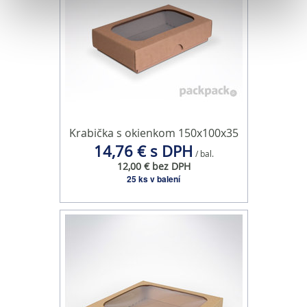
Na prispôsobenie obsahu a reklám, poskytovanie funkcií
sociálnych médií a analýzu návštevnosti používame
súbory cookie. Informácie o tom, ako používate naše
webové stránky, poskytujeme aj našim partnerom v
oblasti sociálnych médií, inzercie a analýzy. Títo partneri
môžu príslušné informácie skombinovať s ďalšími
údajmi, ktoré ste im poskytli alebo ktoré od vás získali,
Krabička s okienkom 150x100x35
keď ste používali ich služby.
14,76 € s DPH
/ bal.
12,00 € bez DPH
25 ks v balení