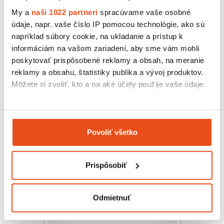
My a
naši 1022 partneri
spracúvame vaše osobné
údaje, napr. vaše číslo IP pomocou technológie, ako sú
napríklad súbory cookie, na ukladanie a prístup k
informáciám na vašom zariadení, aby sme vám mohli
poskytovať prispôsobené reklamy a obsah, na meranie
reklamy a obsahu, štatistiky publika a vývoj produktov.
Môžete si zvoliť, kto a na aké účely použije vaše údaje.
Ak to povolíte, chceli by sme tiež:
Krabička s okienkom 250x250x70
hnedá
Zhromažďovať informácie o vašej geografickej
34,44 € s DPH
Povoliť všetko
polohe s presnosťou na niekoľko metrov
/ bal.
28,00 € bez DPH
Identifikovať vaše zariadenie aktívnym
25 ks v balení
skenovaním konkrétnych charakteristík (odtlačky
Prispôsobiť
prstov).
Viac informácií o tom, ako sa spracúvajú vaše osobné
údaje, nájdete v časti s
vašimi nastaveniami
. Súhlas
Odmietnuť
môžete kedykoľvek zmeniť alebo odvolať cez Vyhlásenie
o používaní súborov cookie.