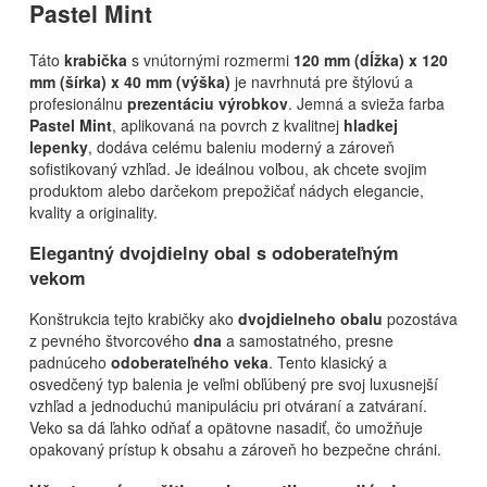
Pastel Mint
Táto
krabička
s vnútornými rozmermi
120 mm (dĺžka) x 120
mm (šírka) x 40 mm (výška)
je navrhnutá pre štýlovú a
profesionálnu
prezentáciu výrobkov
. Jemná a svieža farba
Pastel Mint
, aplikovaná na povrch z kvalitnej
hladkej
lepenky
, dodáva celému baleniu moderný a zároveň
sofistikovaný vzhľad. Je ideálnou voľbou, ak chcete svojim
produktom alebo darčekom prepožičať nádych elegancie,
kvality a originality.
Elegantný
dvojdielny obal s odoberateľným
vekom
Konštrukcia tejto krabičky ako
dvojdielneho obalu
pozostáva
z pevného štvorcového
dna
a samostatného, presne
padnúceho
odoberateľného veka
. Tento klasický a
osvedčený typ balenia je veľmi obľúbený pre svoj luxusnejší
vzhľad a jednoduchú manipuláciu pri otváraní a zatváraní.
Veko sa dá ľahko odňať a opätovne nasadiť, čo umožňuje
opakovaný prístup k obsahu a zároveň ho bezpečne chráni.