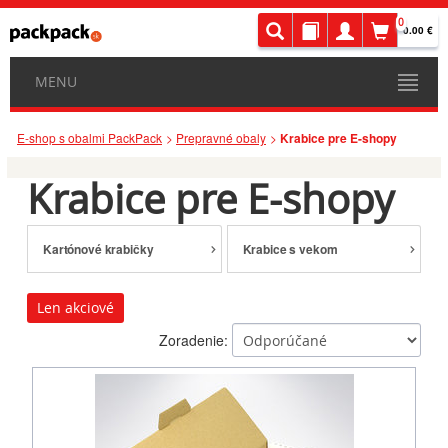
0
0.00 €
MENU
E-shop s obalmi PackPack
Prepravné obaly
Krabice pre E-shopy
Krabice pre E-shopy
Kartónové krabičky
Krabice s vekom
Len akciové
Zoradenie: