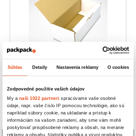
Súhlas
Detaily
Nastavenia reklamy
O cookies
Kartónová krabička 215 x 96 x 76
8,92 € s DPH
/ bal.
7,25 € bez DPH
Zodpovedné použitie vašich údajov
25 ks v balení
My a
naši 1022 partneri
spracúvame vaše osobné
údaje, napr. vaše číslo IP pomocou technológie, ako sú
napríklad súbory cookie, na ukladanie a prístup k
5
«
1
2
3
4
»
informáciám na vašom zariadení, aby sme vám mohli
poskytovať prispôsobené reklamy a obsah, na meranie
reklamy a obsahu, štatistiky publika a vývoj produktov.