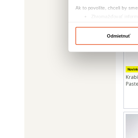
Ak to povolíte, chceli by sme 
Zhromažďovať informá
Identifikovať vaše za
Viac informácií o tom, ako s
Odmietnuť
kedykoľvek zmeniť alebo odv
Na prispôsobenie obsahu a r
cookie. Informácie o tom, ak
médií, inzercie a analýzy. Tí
Novink
Krab
alebo ktoré od vás získali, ke
Paste