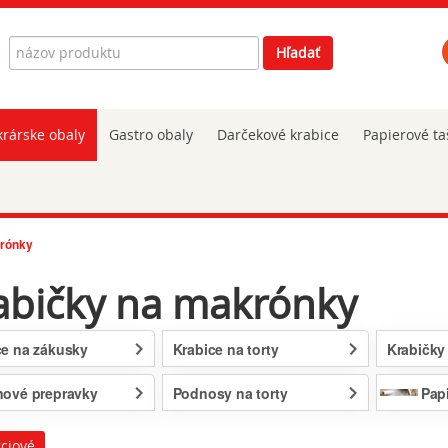
Hľadať
Hľadať
rárske obaly
Gastro obaly
Darčekové krabice
Papierové ta
krónky
abičky na makrónky
ce na zákusky
Krabice na torty
Krabičky
nové prepravky
Podnosy na torty
Pap
ciové