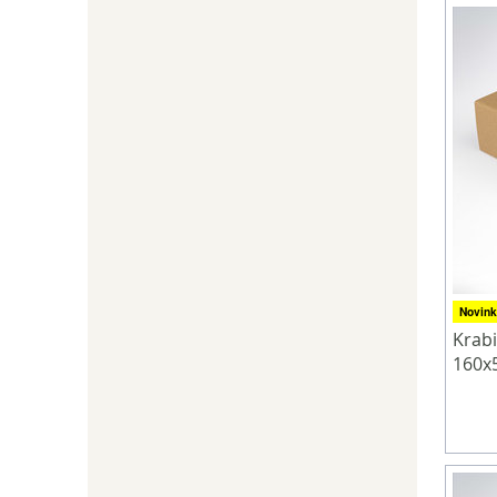
Novink
Krab
160x