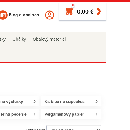
0
0.00 €
Blog o obaloch
šky
Obálky
Obalový materiál
 na výslužky
Krabice na cupcakes
ier na pečenie
Pergamenový papier
Zoradenie: