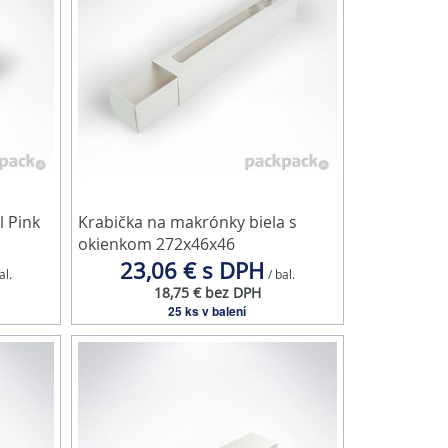
l Pink
Krabička na makrónky biela s
okienkom 272x46x46
23,06 € s DPH
al.
/ bal.
18,75 € bez DPH
25 ks v balení