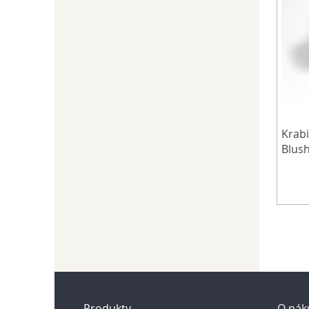
Krab
Blus
Produkty
O nák