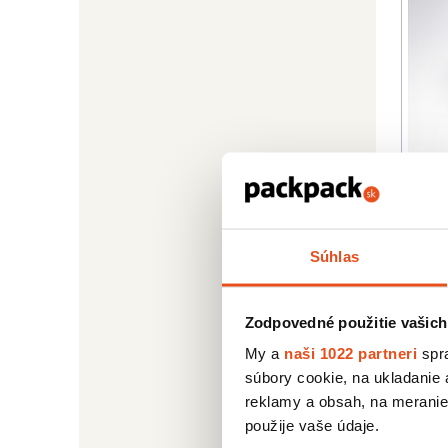
Novink
Súhlas
Krab
Paste
Zodpovedné použitie vašich
My a
naši 1022 partneri
spra
súbory cookie, na ukladanie
reklamy a obsah, na meranie 
použije vaše údaje.