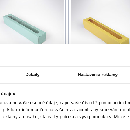
a
Novinka
Detaily
Nastavenia reklamy
ička na makarónky 272x46x46
Krabička na makarónky 27
l Mint s okienkom
Pastel Yellow s okienkom
24,60 € s DPH
24,60 € s DPH
 údajov
/ bal.
/ b
20,00 € bez DPH
20,00 € bez DPH
cúvame vaše osobné údaje, napr. vaše číslo IP pomocou techno
25 ks v balení
25 ks v balení
 a prístup k informáciám na vašom zariadení, aby sme vám mohl
reklamy a obsahu, štatistiky publika a vývoj produktov. Môžete s