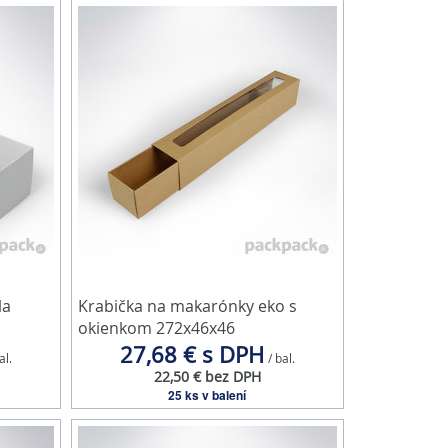
la
Krabička na makarónky eko s
okienkom 272x46x46
27,68 € s DPH
al.
/ bal.
22,50 € bez DPH
25 ks v balení