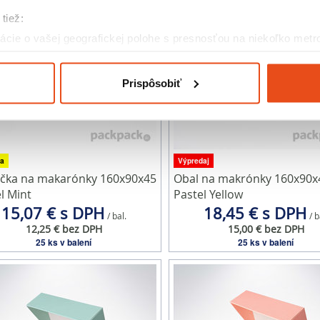
tiež:
cie o vašej geografickej polohe s presnosťou na niekoľko metr
riadenie aktívnym skenovaním konkrétnych charakteristík (odtla
a spracúvajú vaše osobné údaje, nájdete v časti s
vašimi nasta
Prispôsobiť
olať cez Vyhlásenie o používaní súborov cookie.
eklám, poskytovanie funkcií sociálnych médií a analýzu návšte
o používate naše webové stránky, poskytujeme aj našim partner
to partneri môžu príslušné informácie skombinovať s ďalšími údaj
a
Výpredaj
ička na makarónky 160x90x45
Obal na makrónky 160x90x
ď ste používali ich služby.
l Mint
Pastel Yellow
15,07 € s DPH
18,45 € s DPH
/ bal.
/ b
12,25 € bez DPH
15,00 € bez DPH
25 ks v balení
25 ks v balení