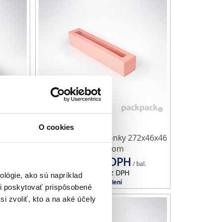
O cookies
2x46x46
Krabička na makarónky 272x46x46
Pastel Pink s okienkom
24,60 € s DPH
al.
/ bal.
20,00 € bez DPH
lógie, ako sú napríklad
25 ks v balení
i poskytovať prispôsobené
i zvoliť, kto a na aké účely