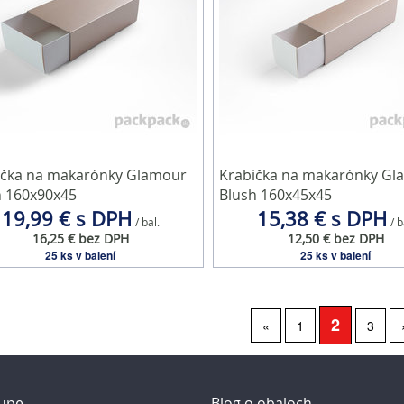
ička na makarónky Glamour
Krabička na makarónky Gl
h 160x90x45
Blush 160x45x45
19,99 € s DPH
15,38 € s DPH
/ bal.
/ b
16,25 € bez DPH
12,50 € bez DPH
25 ks v balení
25 ks v balení
2
«
1
3
upe
Blog o obaloch