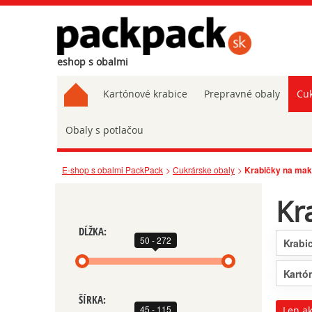
eshop s obalmi
Kartónové krabice
Prepravné obaly
Cuk
Obaly s potlačou
E-shop s obalmi PackPack
Cukrárske obaly
Krabičky na ma
Kr
DĹŽKA:
50 - 272
Krabi
Kartó
ŠÍRKA:
45 - 115
Len ak