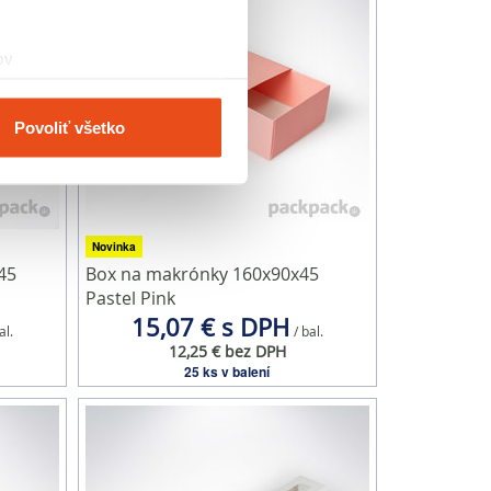
ov
čky prstov).
veniami
. Súhlas môžete
Povoliť všetko
vnosti používame súbory
om v oblasti sociálnych
mi, ktoré ste im poskytli
Novinka
45
Box na makrónky 160x90x45
Pastel Pink
15,07 € s DPH
al.
/ bal.
12,25 € bez DPH
25 ks v balení