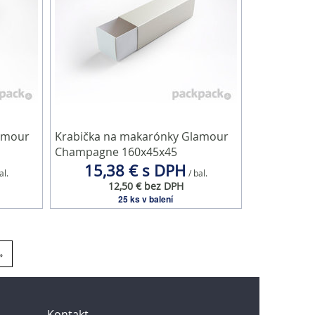
amour
Krabička na makarónky Glamour
Champagne 160x45x45
15,38 € s DPH
al.
/ bal.
12,50 € bez DPH
25 ks v balení
»
Kontakt