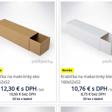
a
Novinka
ička na makrónky eko
Krabička na makarónky bie
52x52
160x52x52
12,30 € s DPH
10,76 € s DPH
/ bal.
/ b
10,00 € bez DPH
8,75 € bez DPH
25 ks v balení
25 ks v balení