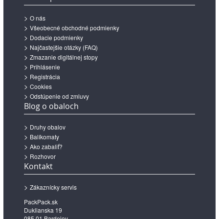
O nás
Všeobecné obchodné podmienky
Dodacie podmienky
Najčastejšie otázky (FAQ)
Zmazanie digitálnej stopy
Prihlásenie
Registrácia
Cookies
Odstúpenie od zmluvy
Blog o obaloch
Druhy obalov
Balíkomaty
Ako zabaliť?
Rozhovor
Kontakt
Zákaznícky servis
PackPack.sk
Duklianska 19
085 01 Bardejov