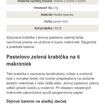
Vnútorné rozmery (DxŠxV):
160mm x 52mm x 52mm
Hmotnosť 1ks:
27g
Materiál:
Hladká lepenka
Farba:
pastel mint
Kod produktu:
CK235
Vysúvacia krabička v jemnej pastelovo zelenej farbe,
navrhnutá presne na uloženie 6 kusov makróniek. Elegantné
a praktické balenie.
Pastelovo zelená krabička na 6
makróniek
Táto krabička s vysúvacou konštrukciou (rukáv a vnútorná
časť v rovnakej farbe) má rozmer prispôsobený na uloženie
šiestich makróniek v rade vedľa seba. Jemný pastelovo zelený
odtieň pôsobí sviežo a moderne. Pri vkladaní nebalených
makróniek odporúčame použiť pergamenový papier.
Štýlové balenie na sladký darček