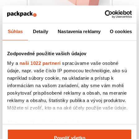
Súhlas
Detaily
Nastavenia reklamy
O cookies
Novinka
Krabička na makrónky 160x45x45
Pastel Pink
Zodpovedné použitie vašich údajov
13,84 € s DPH
/ bal.
11,25 € bez DPH
My a
naši 1022 partneri
spracúvame vaše osobné
25 ks v balení
údaje, napr. vaše číslo IP pomocou technológie, ako sú
napríklad súbory cookie, na ukladanie a prístup k
informáciám na vašom zariadení, aby sme vám mohli
poskytovať prispôsobené reklamy a obsah, na meranie
reklamy a obsahu, štatistiky publika a vývoj produktov.
Môžete si zvoliť, kto a na aké účely použije vaše údaje.
Ak to povolíte, chceli by sme tiež:
Zhromažďovať informácie o vašej geografickej
Povoliť všetko
polohe s presnosťou na niekoľko metrov