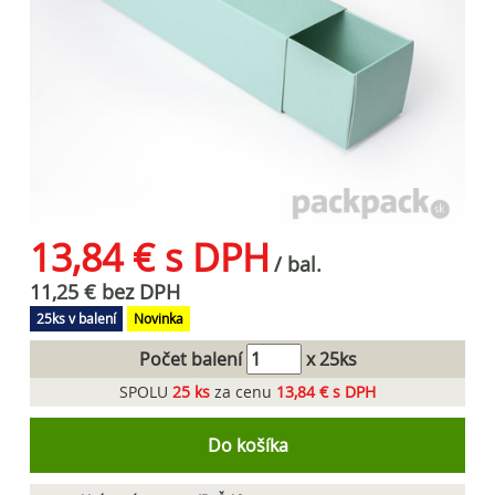
13,84 € s DPH
/ bal.
11,25 € bez DPH
25ks v balení
Novinka
Počet balení
x 25ks
SPOLU
25
ks
za cenu
13,84 € s DPH
Do košíka