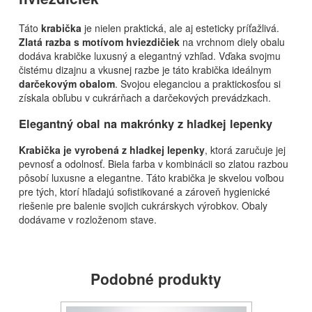
Táto
krabička
je nielen praktická, ale aj esteticky príťažlivá.
Zlatá razba s motívom hviezdičiek
na vrchnom diely obalu
dodáva krabičke luxusný a elegantný vzhľad. Vďaka svojmu
čistému dizajnu a vkusnej razbe je táto krabička ideálnym
darčekovým obalom
. Svojou eleganciou a praktickosťou si
získala obľubu v cukrárňach a darčekových prevádzkach.
Elegantný obal na makrónky z hladkej lepenky
Krabička je vyrobená z hladkej lepenky
, ktorá zaručuje jej
pevnosť a odolnosť. Biela farba v kombinácii so zlatou razbou
pôsobí luxusne a elegantne. Táto krabička je skvelou voľbou
pre tých, ktorí hľadajú sofistikované a zároveň hygienické
riešenie pre balenie svojich cukrárskych výrobkov. Obaly
dodávame v rozloženom stave.
Podobné produkty