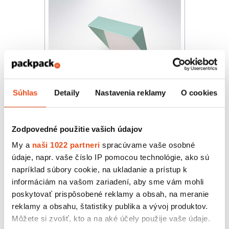
Súhlas
Detaily
Nastavenia reklamy
O cookies
Zodpovedné použitie vašich údajov
My a
naši 1022 partneri
spracúvame vaše osobné
Krabica na makrónky Pastel Mint
údaje, napr. vaše číslo IP pomocou technológie, ako sú
140x115x45
napríklad súbory cookie, na ukladanie a prístup k
23,06 € s DPH
/ bal.
informáciám na vašom zariadení, aby sme vám mohli
18,75 € bez DPH
poskytovať prispôsobené reklamy a obsah, na meranie
25 ks v balení
reklamy a obsahu, štatistiky publika a vývoj produktov.
Môžete si zvoliť, kto a na aké účely použije vaše údaje.