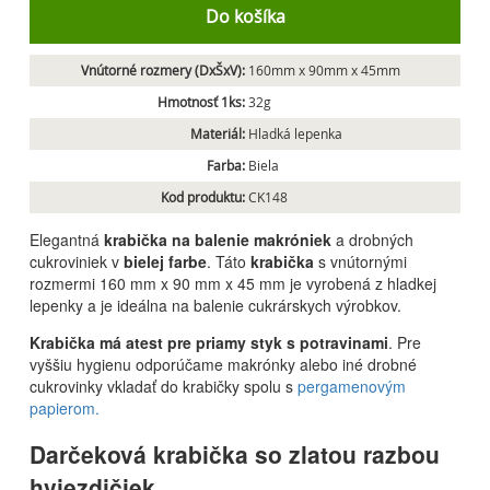
Do košíka
Vnútorné rozmery (DxŠxV):
160mm x 90mm x 45mm
Hmotnosť 1ks:
32g
Materiál:
Hladká lepenka
Farba:
Biela
Kod produktu:
CK148
Elegantná
krabička na balenie makróniek
a drobných
cukroviniek v
bielej farbe
. Táto
krabička
s vnútornými
rozmermi 160 mm x 90 mm x 45 mm je vyrobená z hladkej
lepenky a je ideálna na balenie cukrárskych výrobkov.
Krabička má atest pre priamy styk s potravinami
. Pre
vyššiu hygienu odporúčame makrónky alebo iné drobné
cukrovinky vkladať do krabičky spolu s
pergamenovým
papierom.
Darčeková krabička so zlatou razbou
hviezdičiek