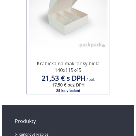
Krabička na makrónky biela
140x115x45
21,53 € s DPH
/ bal.
17,50 € bez DPH
25 ks v balení
Produkty
Kartónové krabice