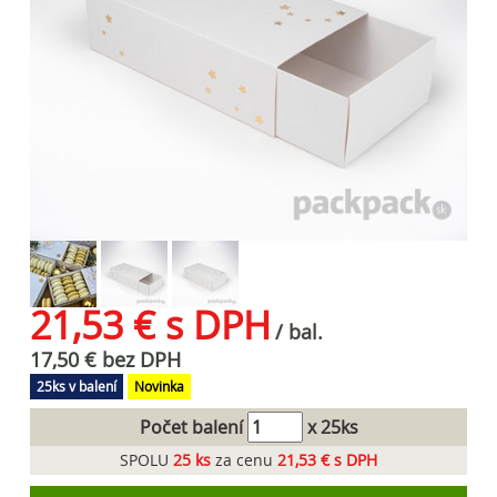
21,53 € s DPH
/ bal.
17,50 € bez DPH
25ks v balení
Novinka
Počet balení
x 25ks
SPOLU
25
ks
za cenu
21,53 € s DPH