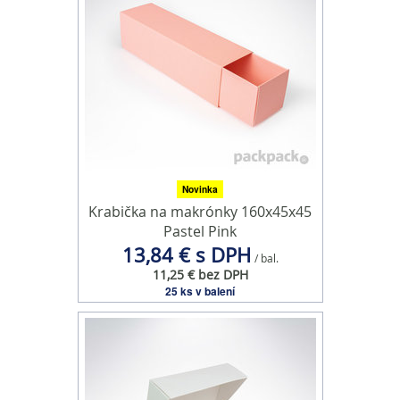
keď ste používali ich služby.
Novinka
Krabička na makrónky 160x45x45
Pastel Pink
13,84 € s DPH
/ bal.
11,25 € bez DPH
25 ks v balení