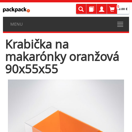
0
0.00 €
MENU
Krabička na
makarónky oranžová
90x55x55