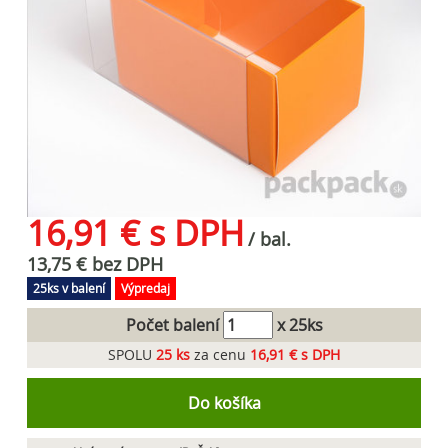
16,91 € s DPH
/ bal.
13,75 € bez DPH
25ks v balení
Výpredaj
Počet balení
x 25ks
SPOLU
25
ks
za cenu
16,91 € s DPH
Do košíka