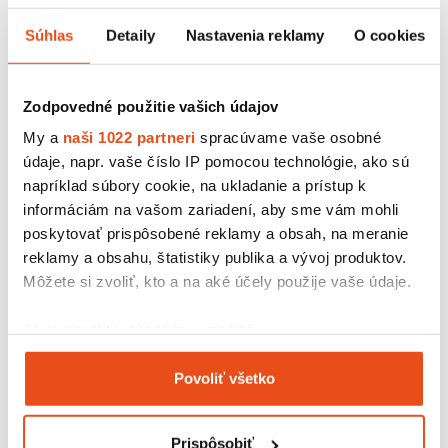
Zákusková krabička s okienkom
eko 200x140x55
Súhlas
Detaily
Nastavenia reklamy
O cookies
29,52 € s DPH
/ bal.
24,00 € bez DPH
50 ks v balení
Zodpovedné použitie vašich údajov
My a
naši 1022 partneri
spracúvame vaše osobné
údaje, napr. vaše číslo IP pomocou technológie, ako sú
napríklad súbory cookie, na ukladanie a prístup k
informáciám na vašom zariadení, aby sme vám mohli
poskytovať prispôsobené reklamy a obsah, na meranie
reklamy a obsahu, štatistiky publika a vývoj produktov.
Môžete si zvoliť, kto a na aké účely použije vaše údaje.
Ak to povolíte, chceli by sme tiež:
Zhromažďovať informácie o vašej geografickej
Povoliť všetko
polohe s presnosťou na niekoľko metrov
Identifikovať vaše zariadenie aktívnym
Podložka pod zákusok 10x10 cm
skenovaním konkrétnych charakteristík (odtlačky
čierna
Prispôsobiť