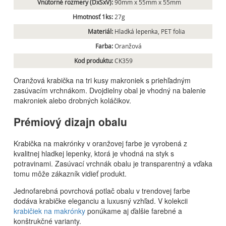
Vnútorné rozmery (DxŠxV):
90mm x 55mm x 55mm
Hmotnosť 1ks:
27g
Materiál:
Hladká lepenka, PET folia
Farba:
Oranžová
Kod produktu:
CK359
Oranžová krabička na tri kusy makroniek s priehľadným
zasúvacím vrchnákom. Dvojdielny obal je vhodný na balenie
makroniek alebo drobných koláčikov.
Prémiový dizajn obalu
Krabička na makrónky v oranžovej farbe je vyrobená z
kvalitnej hladkej lepenky, ktorá je vhodná na styk s
potravinami. Zasúvací vrchnák obalu je transparentný a vďaka
tomu môže zákazník vidieť produkt.
Jednofarebná povrchová potlač obalu v trendovej farbe
dodáva krabičke eleganciu a luxusný vzhľad. V kolekcii
krabičiek na makrónky
ponúkame aj ďalšie farebné a
konštrukčné varianty.