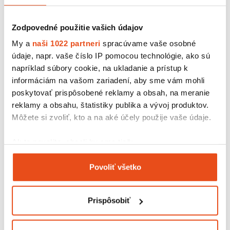
Zodpovedné použitie vašich údajov
My a
naši 1022 partneri
spracúvame vaše osobné
údaje, napr. vaše číslo IP pomocou technológie, ako sú
napríklad súbory cookie, na ukladanie a prístup k
informáciám na vašom zariadení, aby sme vám mohli
poskytovať prispôsobené reklamy a obsah, na meranie
reklamy a obsahu, štatistiky publika a vývoj produktov.
Môžete si zvoliť, kto a na aké účely použije vaše údaje.
Ak to povolíte, chceli by sme tiež:
Zhromažďovať informácie o vašej geografickej
Kartónová krabička 200x195x60
Povoliť všetko
polohe s presnosťou na niekoľko metrov
12,30 € s DPH
/ bal.
Identifikovať vaše zariadenie aktívnym
10,00 € bez DPH
skenovaním konkrétnych charakteristík (odtlačky
25 ks v balení
Prispôsobiť
prstov).
Viac informácií o tom, ako sa spracúvajú vaše osobné