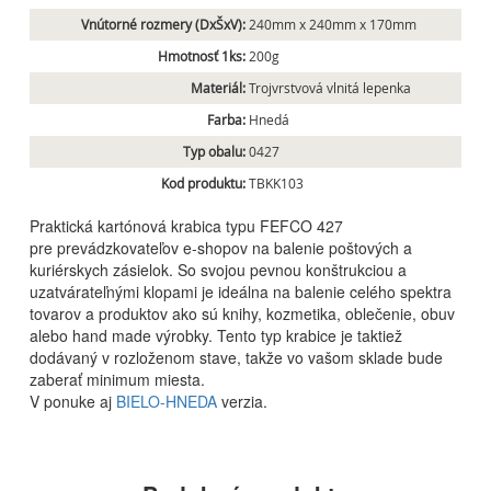
Vnútorné rozmery (DxŠxV):
240mm x 240mm x 170mm
Hmotnosť 1ks:
200g
Materiál:
Trojvrstvová vlnitá lepenka
Farba:
Hnedá
Typ obalu:
0427
Kod produktu:
TBKK103
Praktická kartónová krabica typu FEFCO 427
pre prevádzkovateľov e-shopov na balenie poštových a
kuriérskych zásielok. So svojou pevnou konštrukciou a
uzatvárateľnými klopami je ideálna na balenie celého spektra
tovarov a produktov ako sú knihy, kozmetika, oblečenie, obuv
alebo hand made výrobky. Tento typ krabice je taktiež
dodávaný v rozloženom stave, takže vo vašom sklade bude
zaberať minimum miesta.
V ponuke aj
BIELO-HNEDA
verzia.