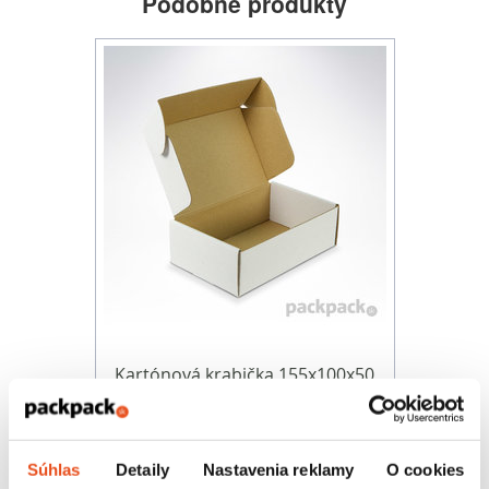
Podobné produkty
Kartónová krabička 155x100x50
20,30 € s DPH
/ bal.
16,50 € bez DPH
50 ks v balení
Súhlas
Detaily
Nastavenia reklamy
O cookies