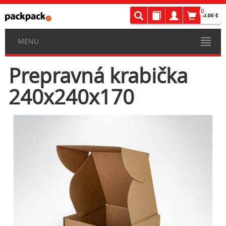
0
0.00 €
MENU
Prepravná krabička
240x240x170