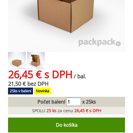
26,45 € s DPH
/ bal.
21,50 € bez DPH
25ks v balení
Novinka
Počet balení
x 25ks
SPOLU
25
ks
za cenu
26,45 € s DPH
Do košíka