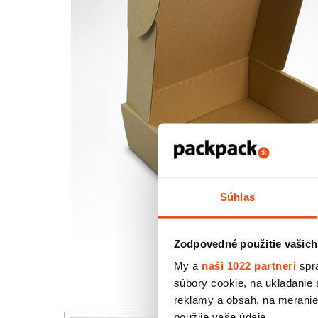
Súhlas
Zodpovedné použitie vašich
My a
naši 1022 partneri
spra
súbory cookie, na ukladanie
reklamy a obsah, na meranie 
použije vaše údaje.