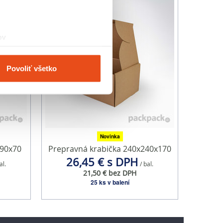
ov
čky prstov).
veniami
. Súhlas môžete
Povoliť všetko
vnosti používame súbory
om v oblasti sociálnych
mi, ktoré ste im poskytli
Novinka
290x70
Prepravná krabička 240x240x170
26,45 € s DPH
al.
/ bal.
21,50 € bez DPH
25 ks v balení