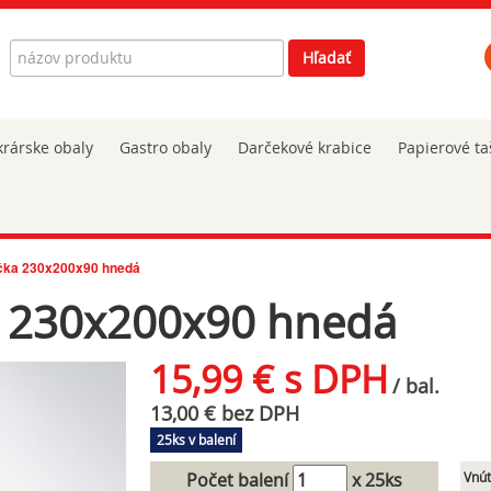
Hľadať
Hľadať
rárske obaly
Gastro obaly
Darčekové krabice
Papierové ta
čka 230x200x90 hnedá
a 230x200x90 hnedá
15,99 € s DPH
/ bal.
13,00 € bez DPH
25ks v balení
Počet balení
x 25ks
Vnút