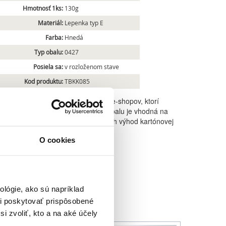
Hmotnosť 1ks:
130g
Materiál:
Lepenka typ E
Farba:
Hnedá
Typ obalu:
0427
Posiela sa:
v rozloženom stave
Kod produktu:
TBKK085
bička vhodná pre prevádzkovateľov e-shopov, ktorí
omatov. Malá veľkosť kartónového obalu je vhodná na
eklamné predmety. Jednou z najväčších výhod kartónovej
ologická odbúrateľnosť.
O cookies
lógie, ako sú napríklad
i poskytovať prispôsobené
i zvoliť, kto a na aké účely