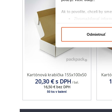
Ak to povolíte, chceli by sme 
Zhromažďovať informá
Identifikovať vaše za
Viac informácií o tom, ako s
Odmietnuť
kedykoľvek zmeniť alebo odv
Na prispôsobenie obsahu a r
cookie. Informácie o tom, ak
médií, inzercie a analýzy. Tí
alebo ktoré od vás získali, ke
Kartónová krabička 155x100x50
Kartó
20,30 € s DPH
1
/ bal.
16,50 € bez DPH
50 ks v balení