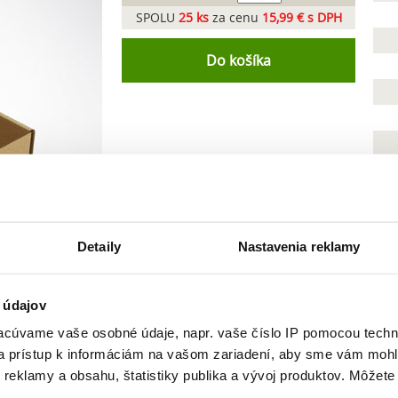
SPOLU
25
ks
za cenu
15,99 € s DPH
Do košíka
Vďaka pevnej konštrukcii a výhodnej cene je kra
využívajú pre doručovanie objednávok sieť balík
zasielanie drobností ako šperky, elektornika, r
krabice je navyše jej recyklovateľnosť a rýchla bi
Detaily
Nastavenia reklamy
 údajov
cúvame vaše osobné údaje, napr. vaše číslo IP pomocou techno
 a prístup k informáciám na vašom zariadení, aby sme vám mohl
Podobné produkty
reklamy a obsahu, štatistiky publika a vývoj produktov. Môžete s