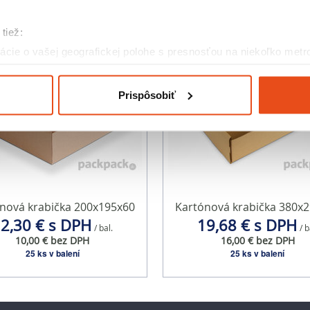
tiež:
cie o vašej geografickej polohe s presnosťou na niekoľko metr
riadenie aktívnym skenovaním konkrétnych charakteristík (odtla
a spracúvajú vaše osobné údaje, nájdete v časti s
vašimi nasta
Prispôsobiť
olať cez Vyhlásenie o používaní súborov cookie.
eklám, poskytovanie funkcií sociálnych médií a analýzu návšte
o používate naše webové stránky, poskytujeme aj našim partner
to partneri môžu príslušné informácie skombinovať s ďalšími údaj
ď ste používali ich služby.
nová krabička 200x195x60
Kartónová krabička 380x
2,30 € s DPH
19,68 € s DPH
/ bal.
/ b
10,00 € bez DPH
16,00 € bez DPH
25 ks v balení
25 ks v balení