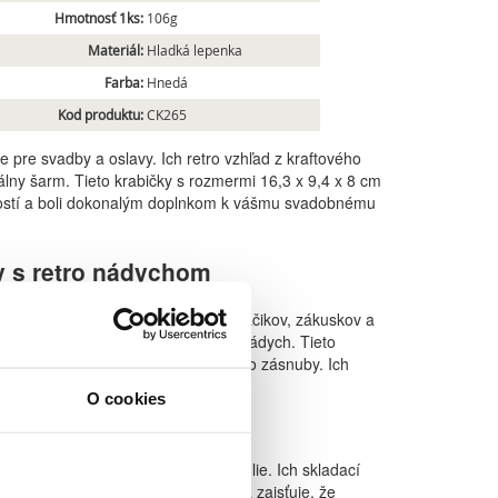
Hmotnosť 1ks:
106g
Materiál:
Hladká lepenka
Farba:
Hnedá
Kod produktu:
CK265
ne pre svadby a oslavy. Ich retro vzhľad z kraftového
lny šarm. Tieto krabičky s rozmermi 16,3 x 9,4 x 8 cm
 hostí a boli dokonalým doplnkom k vášmu svadobnému
y s retro nádychom
deálne pre balenie svadobných koláčikov, zákuskov a
 vašej svadobnej oslave špeciálny nádych. Tieto
 oslavy, ako sú krstiny, jubileá alebo zásnuby. Ich
O cookies
om
 ohľadom na jednoduchosť a pohodlie. Ich skladací
bilný materiál z kraftového papiera zaisťuje, že