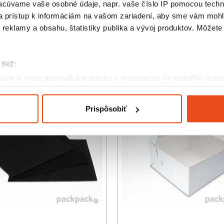
cúvame vaše osobné údaje, napr. vaše číslo IP pomocou techno
krabičky sú odolné a chránia obsah pred poškod
 a prístup k informáciám na vašom zariadení, aby sme vám mohl
uľahčuje transport a manipuláciu s cukrovinkami.
reklamy a obsahu, štatistiky publika a vývoj produktov. Môžete s
Podobné produkty
tiež:
cie o vašej geografickej polohe s presnosťou na niekoľko metr
riadenie aktívnym skenovaním konkrétnych charakteristík (odtla
a spracúvajú vaše osobné údaje, nájdete v časti s
vašimi nasta
Prispôsobiť
olať cez Vyhlásenie o používaní súborov cookie.
eklám, poskytovanie funkcií sociálnych médií a analýzu návšte
o používate naše webové stránky, poskytujeme aj našim partner
to partneri môžu príslušné informácie skombinovať s ďalšími údaj
ď ste používali ich služby.