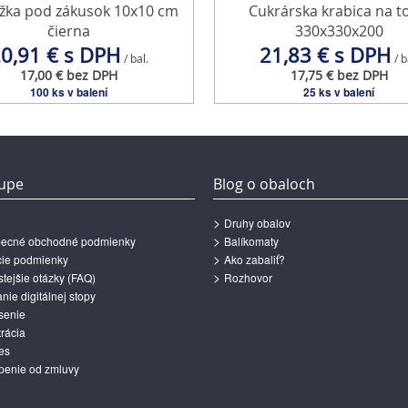
žka pod zákusok 10x10 cm
Cukrárska krabica na t
čierna
330x330x200
0,91 € s DPH
21,83 € s DPH
/ bal.
/ b
17,00 € bez DPH
17,75 € bez DPH
100 ks v balení
25 ks v balení
upe
Blog o obaloch
Druhy obalov
ecné obchodné podmienky
Balíkomaty
ie podmienky
Ako zabaliť?
tejšie otázky (FAQ)
Rozhovor
ie digitálnej stopy
senie
rácia
es
penie od zmluvy