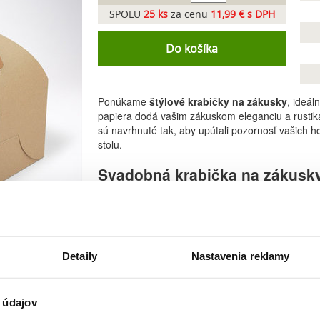
SPOLU
25
ks
za cenu
11,99 € s DPH
Do košíka
Ponúkame
štýlové krabičky na zákusky
, ideál
papiera dodá vašim zákuskom eleganciu a rustiká
sú navrhnuté tak, aby upútali pozornosť vašich
stolu.
Svadobná krabička na zákusk
Naše
retro svadobné krabičky na zákusky
sú i
iných sladkých dobrôt. Ich jedinečný vzhľad dodá
krabičky sú vhodné nielen na svadby, ale aj na iné
univerzálny dizajn sa hodí k rôznym štýlom osláv.
Detaily
Nastavenia reklamy
Praktické výslužková krabička s úchyt
Svadobné krabičky na výslužky
sú navrhnuté s
 údajov
dizajn umožňuje rýchle a jednoduché zloženie. Sta