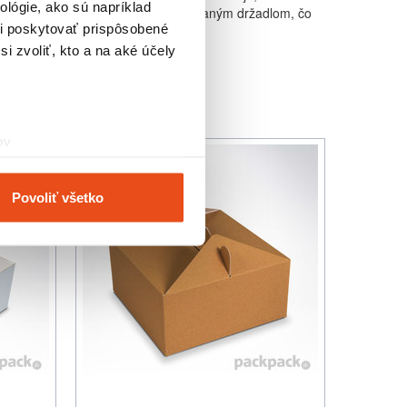
lógie, ako sú napríklad
ením. Krabička je opatrená integrovaným držadlom, čo
i poskytovať prispôsobené
i zvoliť, kto a na aké účely
ov
čky prstov).
veniami
. Súhlas môžete
Povoliť všetko
vnosti používame súbory
om v oblasti sociálnych
mi, ktoré ste im poskytli