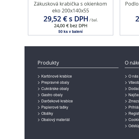
Zákusková krabička s okienkom
Podlo
eko 200x140x55
29,52 € s DPH
2
/ bal.
24,00 € bez DPH
50 ks v balení
Produkty
O nák
Kartónové krabice
O nás
Prepravné obaly
Všeob
Cukrárske obaly
Dodac
Gastro obaly
Najčas
Darčekové krabice
Zmazan
Papierové tašky
Prihlá
Obálky
Regist
Obalový materiál
Cooki
Odstú