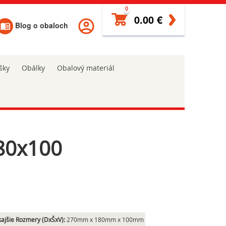
0
0.00 €
Blog o obaloch
šky
Obálky
Obalový materiál
180x100
ajšie Rozmery (DxŠxV):
270mm x 180mm x 100mm