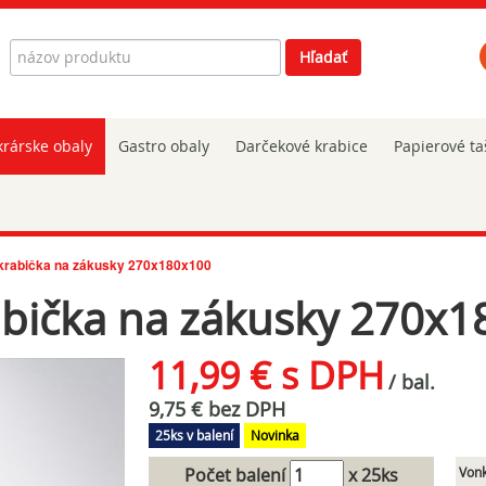
Hľadať
Hľadať
rárske obaly
Gastro obaly
Darčekové krabice
Papierové ta
krabička na zákusky 270x180x100
abička na zákusky 270x
11,99 € s DPH
/ bal.
9,75 € bez DPH
25ks v balení
Novinka
Počet balení
x 25ks
Vonk