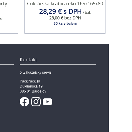
orty
Cukrárska krabica eko 165x165x80
28,29 € s DPH
/ bal.
23,00 € bez DPH
al.
50 ks v balení
Kontakt
Zákaznícky servis
PackPack.sk
Duklianska 19
085 01 Bardejov