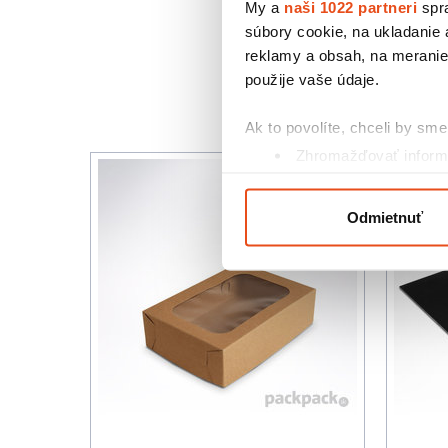
My a
naši 1022 partneri
spra
súbory cookie, na ukladanie
reklamy a obsah, na meranie 
použije vaše údaje.
Ak to povolíte, chceli by sme 
Zhromažďovať informá
Identifikovať vaše za
Viac informácií o tom, ako s
Odmietnuť
kedykoľvek zmeniť alebo odv
Na prispôsobenie obsahu a r
cookie. Informácie o tom, ak
médií, inzercie a analýzy. Tí
alebo ktoré od vás získali, ke