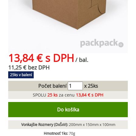
13,84 € s DPH
/ bal.
11,25 € bez DPH
25ks v balení
Počet balení
x 25ks
SPOLU
25
ks
za cenu
13,84 € s DPH
Do košíka
Vonkajšie Rozmery (DxŠxV):
200mm x 150mm x 100mm
Hmotnosť 1ks:
70g