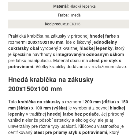
Materiál:
Hladká lepenka
Farba:
Hnedá
Kod produktu:
CK316
Praktická krabička na zákusky v prírodnej
hnedej farbe
s
rozmermi
200x150x100 mm
. Ide o šikovný
jednodielny
cukrársky obal
vyrobený z kvalitnej
hladkej lepenky
, ktorý
je špeciálne navrhnutý s
integrovaným odnosným uškom
pre ľahkú manipuláciu. Materiál obalu má
atest pre styk s
potravinami
. Všetky krabičky dodávame v rozloženom stave.
Hnedá krabička na zákusky
200x150x100 mm
Táto
krabička na zákusky
s rozmermi
200 mm (dĺžka) x 150
mm (šírka) x 100 mm (výška)
je vyrobená z pevnej
hladkej
lepenky
v tradičnej
hnedej farbe bez potlače
. Jej prírodný
vzhľad nielenže pôsobí esteticky a ekologicky, ale je aj
univerzálny pre rôzne typy udalostí. Kľúčovou vlastnosťou je
certifikovaný
atest pre priamy styk s potravinami
, ktorý