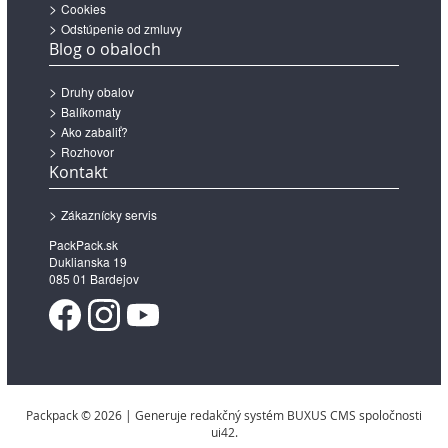
Cookies
Odstúpenie od zmluvy
Blog o obaloch
Druhy obalov
Balíkomaty
Ako zabaliť?
Rozhovor
Kontakt
Zákaznícky servis
PackPack.sk
Duklianska 19
085 01 Bardejov
Packpack © 2026 | Generuje redakčný systém BUXUS CMS spoločnosti
ui42.