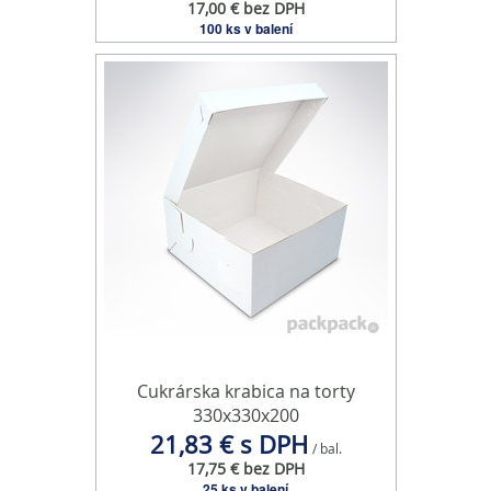
17,00 € bez DPH
oblasti sociálnych médií, inzercie a analýzy. Títo partneri
100 ks v balení
môžu príslušné informácie skombinovať s ďalšími
údajmi, ktoré ste im poskytli alebo ktoré od vás získali,
keď ste používali ich služby.
Cukrárska krabica na torty
330x330x200
21,83 € s DPH
/ bal.
17,75 € bez DPH
25 ks v balení