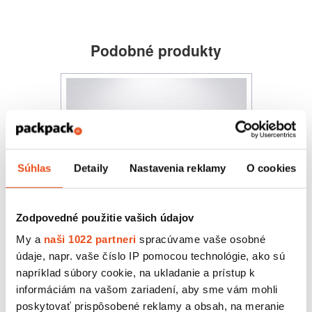
Podobné produkty
Súhlas
Detaily
Nastavenia reklamy
O cookies
Zodpovedné použitie vašich údajov
My a
naši 1022 partneri
spracúvame vaše osobné
údaje, napr. vaše číslo IP pomocou technológie, ako sú
napríklad súbory cookie, na ukladanie a prístup k
Zákusková krabička s okienkom
informáciám na vašom zariadení, aby sme vám mohli
eko 200x140x55
poskytovať prispôsobené reklamy a obsah, na meranie