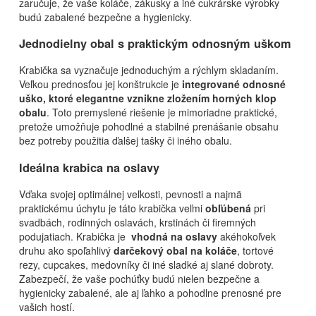
zaručuje, že vaše koláče, zákusky a iné cukrárske výrobky
budú zabalené bezpečne a hygienicky.
Jednodielny obal
s praktickým
odnosným uškom
Krabička sa vyznačuje jednoduchým a rýchlym skladaním.
Veľkou prednosťou jej konštrukcie je
integrované odnosné
uško, ktoré elegantne vznikne zložením horných klop
obalu
. Toto premyslené riešenie je mimoriadne praktické,
pretože umožňuje pohodlné a stabilné prenášanie obsahu
bez potreby použitia ďalšej tašky či iného obalu.
Ideálna krabica na
oslavy
Vďaka svojej optimálnej veľkosti, pevnosti a najmä
praktickému úchytu je táto krabička veľmi
obľúbená
pri
svadbách, rodinných oslavách, krstinách či firemných
podujatiach. Krabička je
vhodná na oslavy
akéhokoľvek
druhu ako spoľahlivý
darčekový obal na koláče
, tortové
rezy, cupcakes, medovníky či iné sladké aj slané dobroty.
Zabezpečí, že vaše pochúťky budú nielen bezpečne a
hygienicky zabalené, ale aj ľahko a pohodlne prenosné pre
vašich hostí.