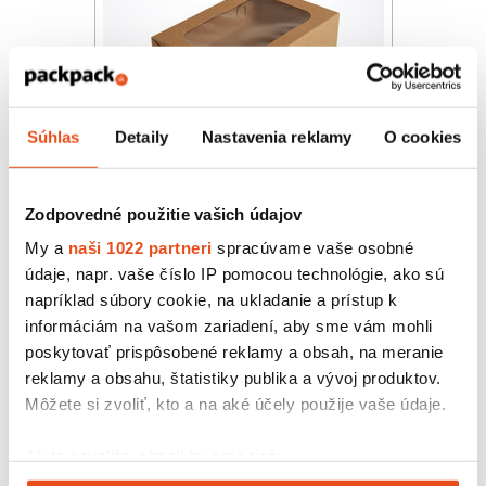
Súhlas
Detaily
Nastavenia reklamy
O cookies
Zákusková krabička s okienkom
Zodpovedné použitie vašich údajov
eko 200x140x55
29,52 € s DPH
My a
naši 1022 partneri
spracúvame vaše osobné
/ bal.
údaje, napr. vaše číslo IP pomocou technológie, ako sú
24,00 € bez DPH
50 ks v balení
napríklad súbory cookie, na ukladanie a prístup k
informáciám na vašom zariadení, aby sme vám mohli
poskytovať prispôsobené reklamy a obsah, na meranie
reklamy a obsahu, štatistiky publika a vývoj produktov.
Môžete si zvoliť, kto a na aké účely použije vaše údaje.
Ak to povolíte, chceli by sme tiež: