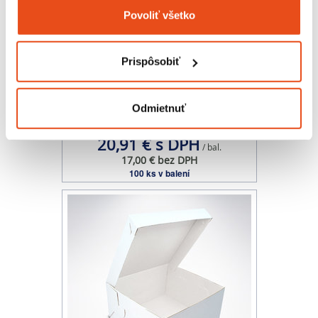
Zhromažďovať informácie o vašej geografickej
Povoliť všetko
polohe s presnosťou na niekoľko metrov
Identifikovať vaše zariadenie aktívnym
skenovaním konkrétnych charakteristík (odtlačky
Prispôsobiť
prstov).
Viac informácií o tom, ako sa spracúvajú vaše osobné
údaje, nájdete v časti s
vašimi nastaveniami
. Súhlas
Odmietnuť
Podložka pod zákusok 10x10 cm
môžete kedykoľvek zmeniť alebo odvolať cez Vyhlásenie
čierna
o používaní súborov cookie.
20,91 € s DPH
/ bal.
17,00 € bez DPH
100 ks v balení
Na prispôsobenie obsahu a reklám, poskytovanie funkcií
sociálnych médií a analýzu návštevnosti používame
súbory cookie. Informácie o tom, ako používate naše
webové stránky, poskytujeme aj našim partnerom v
oblasti sociálnych médií, inzercie a analýzy. Títo partneri
môžu príslušné informácie skombinovať s ďalšími
údajmi, ktoré ste im poskytli alebo ktoré od vás získali,
keď ste používali ich služby.