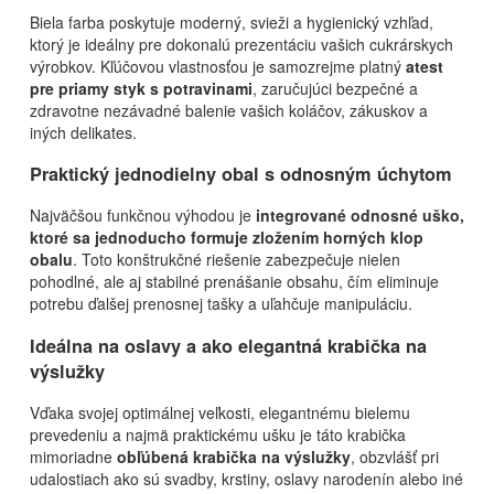
Biela farba poskytuje moderný, svieži a hygienický vzhľad,
ktorý je ideálny pre dokonalú prezentáciu vašich cukrárskych
výrobkov. Kľúčovou vlastnosťou je samozrejme platný
atest
pre priamy styk s potravinami
, zaručujúci bezpečné a
zdravotne nezávadné balenie vašich koláčov, zákuskov a
iných delikates.
Praktický
jednodielny obal s odnosným úchytom
Najväčšou funkčnou výhodou je
integrované odnosné uško,
ktoré sa jednoducho formuje zložením horných klop
obalu
. Toto konštrukčné riešenie zabezpečuje nielen
pohodlné, ale aj stabilné prenášanie obsahu, čím eliminuje
potrebu ďalšej prenosnej tašky a uľahčuje manipuláciu.
Ideálna na
oslavy
a ako elegantná
krabička na
výslužky
Vďaka svojej optimálnej veľkosti, elegantnému bielemu
prevedeniu a najmä praktickému ušku je táto krabička
mimoriadne
obľúbená krabička na výslužky
, obzvlášť pri
udalostiach ako sú svadby, krstiny, oslavy narodenín alebo iné