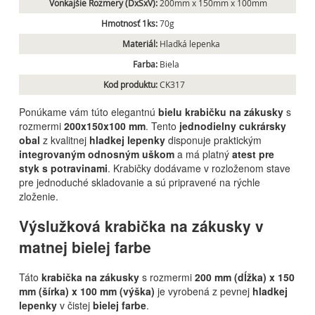
Vonkajšie Rozmery (DxŠxV):
200mm x 150mm x 100mm
Hmotnosť 1ks:
70g
Materiál:
Hladká lepenka
Farba:
Biela
Kod produktu:
CK317
Ponúkame vám túto elegantnú
bielu krabičku na zákusky
s
rozmermi
200x150x100 mm
. Tento
jednodielny cukrársky
obal
z kvalitnej
hladkej lepenky
disponuje praktickým
integrovaným odnosným uškom
a má platný
atest pre
styk s potravinami
. Krabičky dodávame v rozloženom stave
pre jednoduché skladovanie a sú pripravené na rýchle
zloženie.
Výslužková krabička na zákusky v
matnej bielej farbe
Táto
krabička na zákusky
s rozmermi
200 mm (dĺžka) x 150
mm (šírka) x 100 mm (výška)
je vyrobená z pevnej
hladkej
lepenky
v čistej
bielej farbe
.