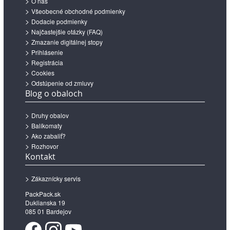
O nás
Všeobecné obchodné podmienky
Dodacie podmienky
Najčastejšie otázky (FAQ)
Zmazanie digitálnej stopy
Prihlásenie
Registrácia
Cookies
Odstúpenie od zmluvy
Blog o obaloch
Druhy obalov
Balíkomaty
Ako zabaliť?
Rozhovor
Kontakt
Zákaznícky servis
PackPack.sk
Duklianska 19
085 01 Bardejov