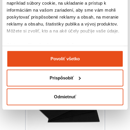
napríklad súbory cookie, na ukladanie a prístup k
informáciám na vašom zariadení, aby sme vám mohli
poskytovať prispôsobené reklamy a obsah, na meranie
reklamy a obsahu, štatistiky publika a vývoj produktov.
Zákusková krabička s okienkom
Môžete si zvoliť, kto a na aké účely použije vaše údaje.
eko 200x140x55
29,52 € s DPH
/ bal.
Ak to povolíte, chceli by sme tiež:
24,00 € bez DPH
Zhromažďovať informácie o vašej geografickej
50 ks v balení
Povoliť všetko
polohe s presnosťou na niekoľko metrov
Identifikovať vaše zariadenie aktívnym
skenovaním konkrétnych charakteristík (odtlačky
Prispôsobiť
prstov).
Viac informácií o tom, ako sa spracúvajú vaše osobné
údaje, nájdete v časti s
vašimi nastaveniami
. Súhlas
Odmietnuť
môžete kedykoľvek zmeniť alebo odvolať cez Vyhlásenie
o používaní súborov cookie.
Na prispôsobenie obsahu a reklám, poskytovanie funkcií